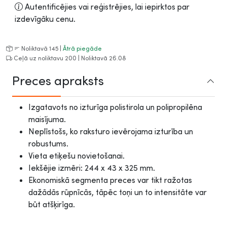
Autentificējies vai reģistrējies, lai iepirktos par
izdevīgāku cenu.
Noliktavā 145 |
Ātrā piegāde
Ceļā uz noliktavu 200 | Noliktavā 26.08
Preces apraksts
Izgatavots no izturīga polistirola un polipropilēna
maisījuma.
Neplīstošs, ko raksturo ievērojama izturība un
robustums.
Vieta etiķešu novietošanai.
Iekšējie izmēri: 244 x 43 x 325 mm.
Ekonomiskā segmenta preces var tikt ražotas
dažādās rūpnīcās, tāpēc toņi un to intensitāte var
būt atšķirīga.