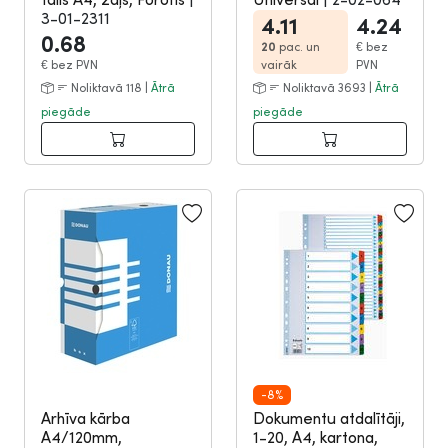
3-01-2311
4.11
4.24
0.68
20
pac. un
€
bez
€
bez PVN
vairāk
PVN
Noliktavā 118 |
Ātrā
Noliktavā 3693 |
Ātrā
piegāde
piegāde
-8%
Arhīva kārba
Dokumentu atdalītāji,
A4/120mm,
1-20, A4, kartona,