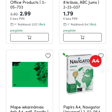
Office Products
|
3-
8 krāsas, ABC Jums
|
05-733
2-23-037
2.99
1.79
3.82
€
bez PVN
€
bez PVN
Noliktavā 220 |
Ātrā
Noliktavā 54 |
Ātrā
piegāde
piegāde
Mape iekarināmais
Papīrs A4, Navigator
fails A4, zaļš, Forofis
|
Universal
|
2-02-064