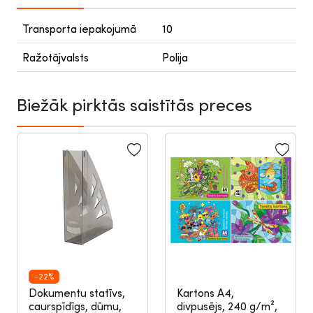
Transporta iepakojumā
10
Ražotājvalsts
Polija
Biežāk pirktās saistītās preces
-22%
Dokumentu statīvs,
Kartons A4,
caurspīdīgs, dūmu,
divpusējs, 240 g/m²,