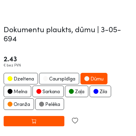
Dokumentu plaukts, dūmu |
3-05-
694
2.43
€
bez PVN
Dzeltena
Caurspīdīga
Dūmu
Melna
Sarkana
Zaļa
Zila
Oranža
Pelēka