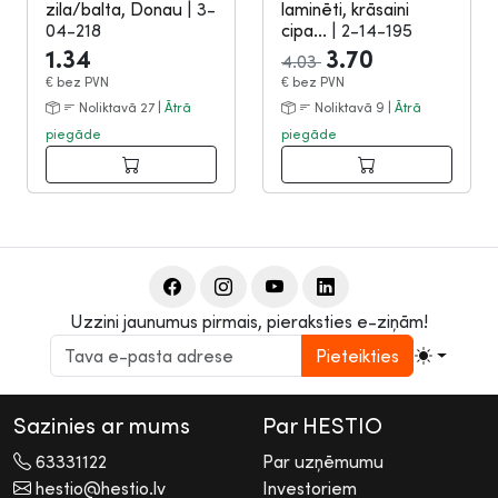
zila/balta, Donau
|
3-
laminēti, krāsaini
04-218
cipa...
|
2-14-195
1.34
3.70
4.03
€
bez PVN
€
bez PVN
Noliktavā 27 |
Ātrā
Noliktavā 9 |
Ātrā
piegāde
piegāde
Uzzini jaunumus pirmais, pieraksties e-ziņām!
Pieteikties
Sazinies ar mums
Par HESTIO
63331122
Par uzņēmumu
hestio@hestio.lv
Investoriem