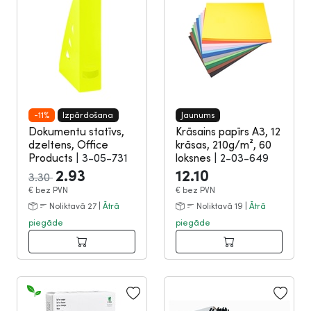
-11%
Izpārdošana
Jaunums
Dokumentu statīvs,
Krāsains papīrs A3, 12
dzeltens, Office
krāsas, 210g/m², 60
Products
|
3-05-731
loksnes
|
2-03-649
2.93
12.10
3.30
€
bez PVN
€
bez PVN
Noliktavā 27 |
Ātrā
Noliktavā 19 |
Ātrā
piegāde
piegāde