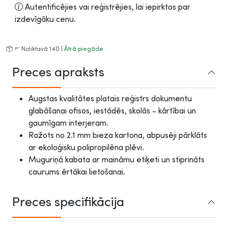
Autentificējies vai reģistrējies, lai iepirktos par
izdevīgāku cenu.
Noliktavā 140 |
Ātrā piegāde
Preces apraksts
Augstas kvalitātes platais reģistrs dokumentu
glabāšanai ofisos, iestādēs, skolās - kārtībai un
gaumīgam interjeram.
Ražots no 2.1 mm bieza kartona, abpusēji pārklāts
ar ekoloģisku polipropilēna plēvi.
Muguriņā kabata ar maināmu etiķeti un stiprināts
caurums ērtākai lietošanai.
Preces specifikācija