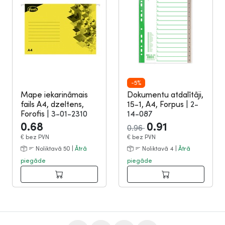
-5%
Mape iekarināmais
Dokumentu atdalītāji,
fails A4, dzeltens,
15-1, A4, Forpus
|
2-
Forofis
|
3-01-2310
14-087
0.68
0.91
0.96
€
bez PVN
€
bez PVN
Noliktavā 50 |
Ātrā
Noliktavā 4 |
Ātrā
piegāde
piegāde