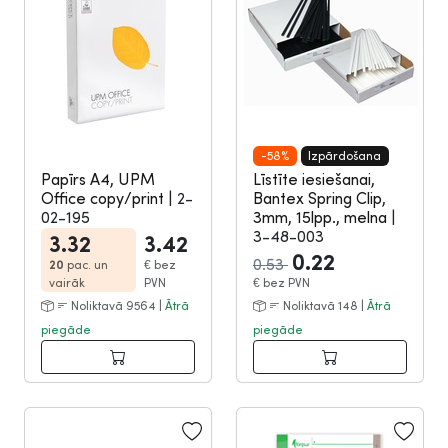
-58%
Izpārdošana
Papīrs A4, UPM
Līstīte iesiešanai,
Office copy/print
|
2-
Bantex Spring Clip,
02-195
3mm, 15lpp., melna
|
3-48-003
3.32
3.42
0.22
0.53
20
pac. un
€
bez
vairāk
PVN
€
bez PVN
Noliktavā 9564 |
Ātrā
Noliktavā 148 |
Ātrā
piegāde
piegāde