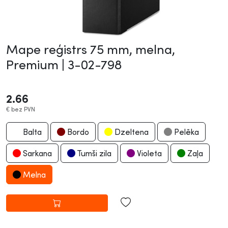
Mape reģistrs 75 mm, melna,
Premium |
3-02-798
2.66
€
bez PVN
Balta
Bordo
Dzeltena
Pelēka
Sarkana
Tumši zila
Violeta
Zaļa
Melna