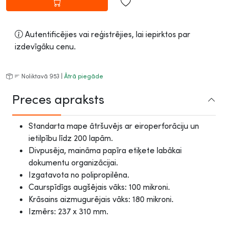
Autentificējies vai reģistrējies, lai iepirktos par
izdevīgāku cenu.
Noliktavā 953 |
Ātrā piegāde
Preces apraksts
Standarta mape ātršuvējs ar eiroperforāciju un
ietilpību līdz 200 lapām.
Divpusēja, maināma papīra etiķete labākai
dokumentu organizācijai.
Izgatavota no polipropilēna.
Caurspīdīgs augšējais vāks: 100 mikroni.
Krāsains aizmugurējais vāks: 180 mikroni.
Izmērs: 237 x 310 mm.