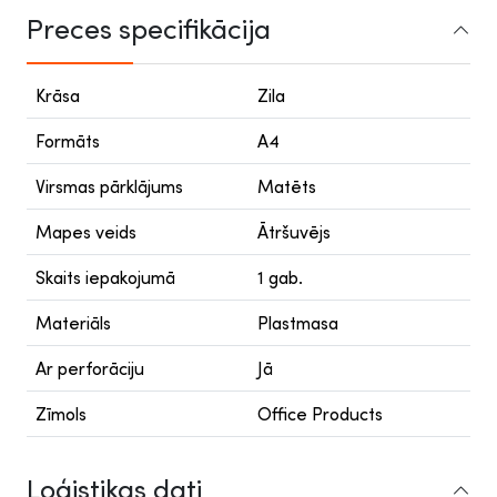
Preces specifikācija
Krāsa
Zila
Formāts
A4
Virsmas pārklājums
Matēts
Mapes veids
Ātršuvējs
Skaits iepakojumā
1 gab.
Materiāls
Plastmasa
Ar perforāciju
Jā
Zīmols
Office Products
Loģistikas dati