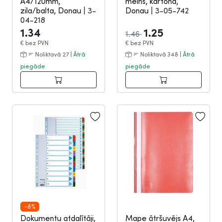
A4/120mm,
melns, kartona,
zila/balta, Donau
|
3-
Donau
|
3-05-742
04-218
1.34
1.25
1.46
€
bez PVN
€
bez PVN
Noliktavā 27 |
Ātrā
Noliktavā 348 |
Ātrā
piegāde
piegāde
-8%
Dokumentu atdalītāji,
Mape ātršuvējs A4,