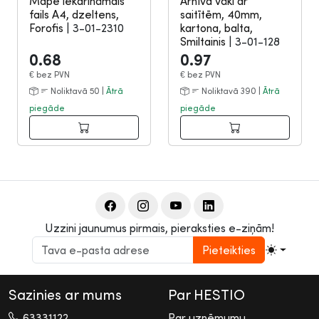
Mape iekarināmais
Arhīva vāki ar
fails A4, dzeltens,
saitītēm, 40mm,
Forofis
|
3-01-2310
kartona, balta,
Smiltainis
|
3-01-128
0.68
0.97
€
bez PVN
€
bez PVN
Noliktavā 50 |
Ātrā
Noliktavā 390 |
Ātrā
piegāde
piegāde
Uzzini jaunumus pirmais, pieraksties e-ziņām!
Pieteikties
Sazinies ar mums
Par HESTIO
63331122
Par uzņēmumu