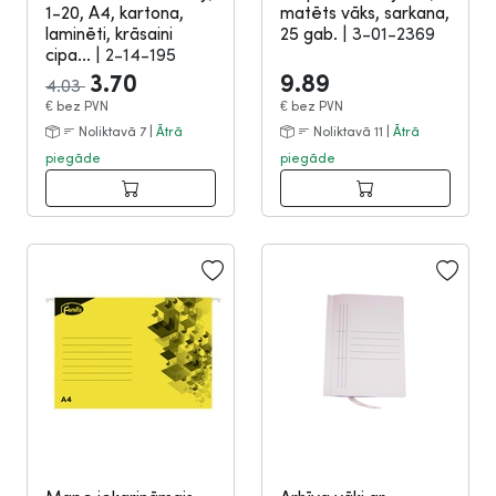
1-20, A4, kartona,
matēts vāks, sarkana,
laminēti, krāsaini
25 gab.
|
3-01-2369
cipa...
|
2-14-195
3.70
9.89
4.03
€
bez PVN
€
bez PVN
Noliktavā 7 |
Ātrā
Noliktavā 11 |
Ātrā
piegāde
piegāde