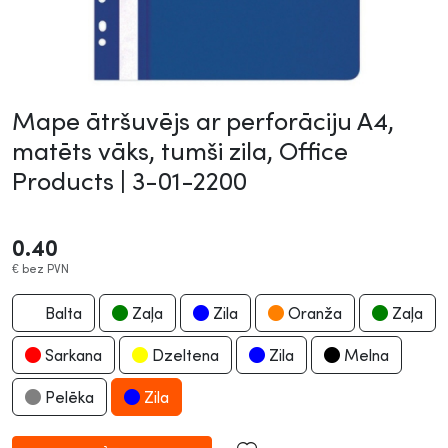
Mape ātršuvējs ar perforāciju A4,
matēts vāks, tumši zila, Office
Products |
3-01-2200
0.40
€
bez PVN
Balta
Zaļa
Zila
Oranža
Zaļa
Sarkana
Dzeltena
Zila
Melna
Pelēka
Zila