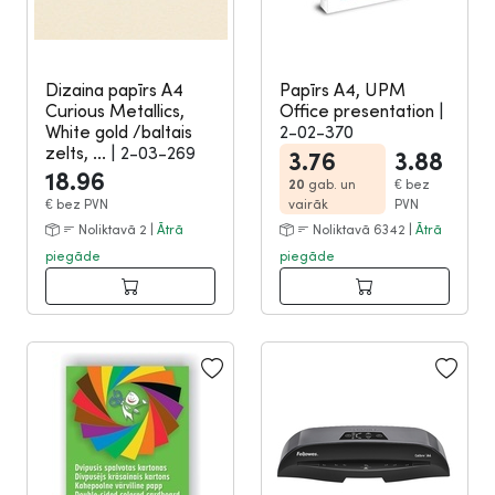
Dizaina papīrs A4
Papīrs A4, UPM
Curious Metallics,
Office presentation
|
White gold /baltais
2-02-370
zelts, ...
|
2-03-269
3.76
3.88
18.96
20
gab. un
€
bez
€
bez PVN
vairāk
PVN
Noliktavā 2 |
Ātrā
Noliktavā 6342 |
Ātrā
piegāde
piegāde