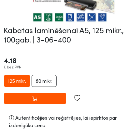
Kabatas laminēšanai A5, 125 mikr.,
100gab. |
3-06-400
4.18
€
bez PVN
125 mikr.
80 mikr.
Autentificējies vai reģistrējies, lai iepirktos par
izdevīgāku cenu.