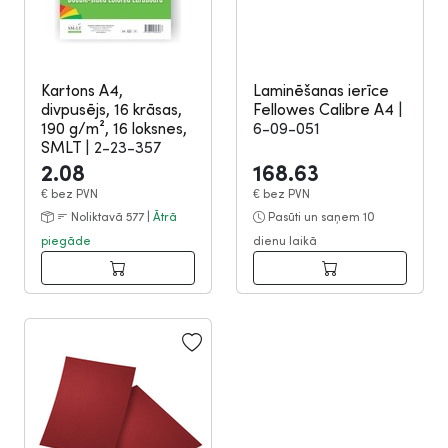
Kartons A4,
Laminēšanas ierīce
divpusējs, 16 krāsas,
Fellowes Calibre A4
|
190 g/m², 16 loksnes,
6-09-051
SMLT
|
2-23-357
2.08
168.63
€
bez PVN
€
bez PVN
Noliktavā 577 |
Ātrā
Pasūti un saņem 10
piegāde
dienu laikā