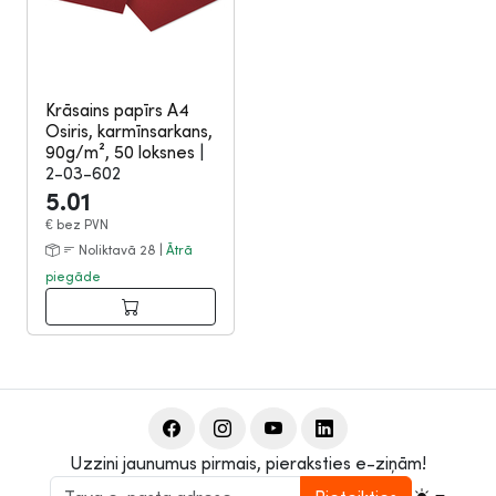
Krāsains papīrs A4
Osiris, karmīnsarkans,
90g/m², 50 loksnes
|
2-03-602
5.01
€
bez PVN
Noliktavā 28 |
Ātrā
piegāde
Uzzini jaunumus pirmais, pieraksties e-ziņām!