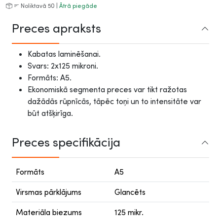
Noliktavā 50 |
Ātrā piegāde
Preces apraksts
Kabatas laminēšanai.
Svars: 2x125 mikroni.
Formāts: A5.
Ekonomiskā segmenta preces var tikt ražotas
dažādās rūpnīcās, tāpēc toņi un to intensitāte var
būt atšķirīga.
Preces specifikācija
Formāts
A5
Virsmas pārklājums
Glancēts
Materiāla biezums
125 mikr.