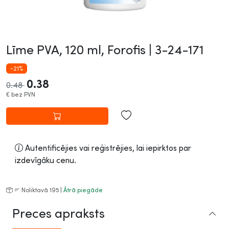
Līme PVA, 120 ml, Forofis |
3-24-171
-21%
0.38
0.48
€
bez PVN
Autentificējies vai reģistrējies, lai iepirktos par
izdevīgāku cenu.
Noliktavā 195 |
Ātrā piegāde
Preces apraksts