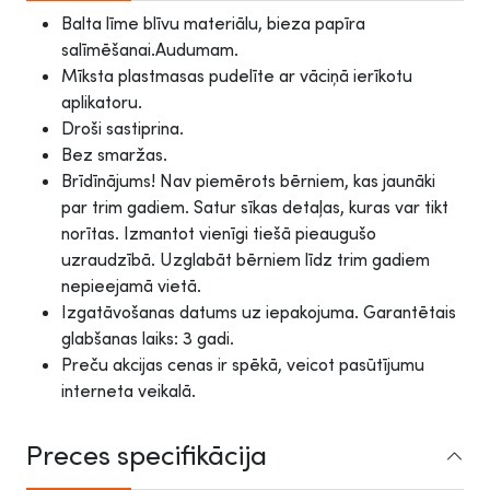
Balta līme blīvu materiālu, bieza papīra
salīmēšanai.Audumam.
Mīksta plastmasas pudelīte ar vāciņā ierīkotu
aplikatoru.
Droši sastiprina.
Bez smaržas.
Brīdīnājums! Nav piemērots bērniem, kas jaunāki
par trim gadiem. Satur sīkas detaļas, kuras var tikt
norītas. Izmantot vienīgi tiešā pieaugušo
uzraudzībā. Uzglabāt bērniem līdz trim gadiem
nepieejamā vietā.
Izgatāvošanas datums uz iepakojuma. Garantētais
glabšanas laiks: 3 gadi.
Preču akcijas cenas ir spēkā, veicot pasūtījumu
interneta veikalā.
Preces specifikācija