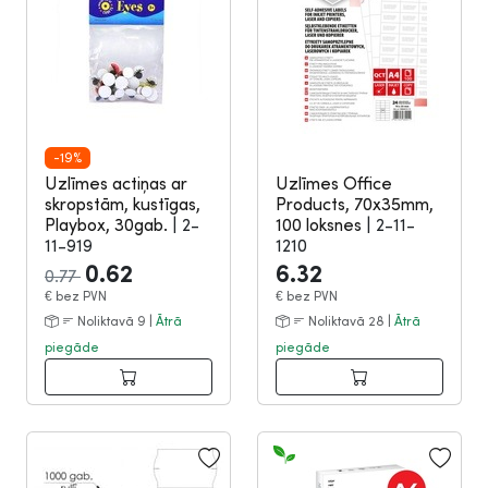
-19%
Uzlīmes actiņas ar
Uzlīmes Office
skropstām, kustīgas,
Products, 70x35mm,
Playbox, 30gab.
|
2-
100 loksnes
|
2-11-
11-919
1210
0.62
6.32
0.77
€
bez PVN
€
bez PVN
Noliktavā 9 |
Ātrā
Noliktavā 28 |
Ātrā
piegāde
piegāde