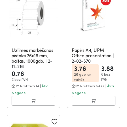
Uzlīmes marķēšanas
Papīrs A4, UPM
pistolei 26x16 mm,
Office presentation
|
baltas, 1000gab.
|
2-
2-02-370
11-216
3.76
3.88
0.76
20
gab. un
€
bez
€
bez PVN
vairāk
PVN
Noliktavā 14 |
Ātrā
Noliktavā 6442 |
Ātrā
piegāde
piegāde