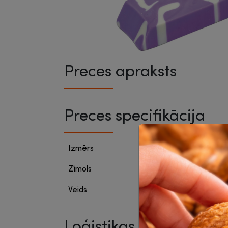
Preces apraksts
Preces specifikācija
Izmērs
58 x 1
Zīmols
Centr
Veids
Stand
Loģistikas dati