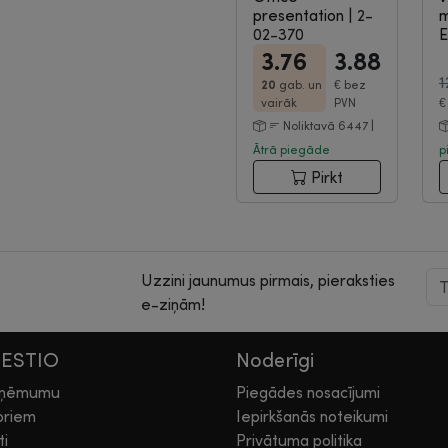
presentation
|
2-
m
02-370
E
|
3.76
3.88
1
20
gab. un
€
bez
vairāk
PVN
Noliktavā 6447 |
Ātrā piegāde
p
Pirkt
Uzzini jaunumus pirmais, pieraksties
e-ziņām!
HESTIO
Noderīgi
zņēmumu
Piegādes nosacījumi
oriem
Iepirkšanās noteikumi
ti
Privātuma politika