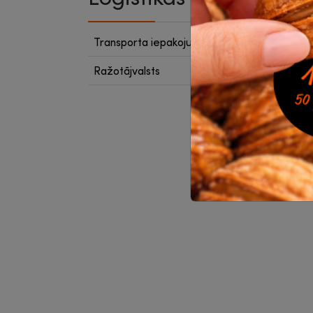
Transporta iepakojumā
24
Ražotājvalsts
Ķīna