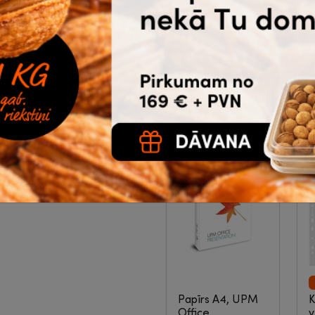
z
3-01-1401
|
3.99
5.20
€
bez PVN
Noliktavā 16 |
Ātrā piegāde
Ā
Pirkt
Papīrs A4, UPM
K
Office
v