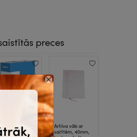
saistītās preces
rhīva kārba
Arhīva vāki ar
4/120mm,
saitītēm, 40mm,