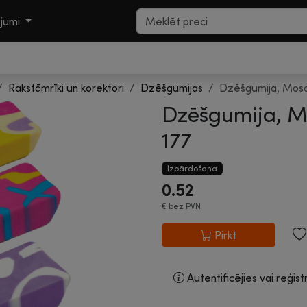
ojumi
Rakstāmrīki un korektori
Dzēšgumijas
Dzēšgumija, Mosa
Dzēšgumija, M
177
Izpārdošana
0.52
€
bez PVN
Pirkt
Autentificējies vai reģist