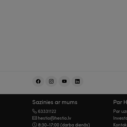
Sazinies ar mums
Par 
63331122
Par u
hestio@hestio.lv
Invest
8:30-17:00 (darba dienās)
Kontak