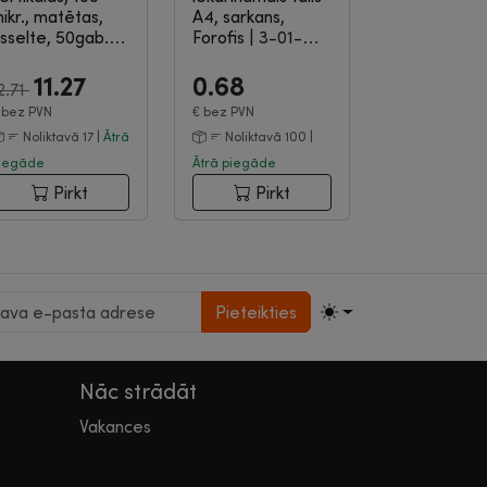
ikr., matētas,
A4, sarkans,
sselte, 50gab....
Forofis
|
3-01-
3-03-336
2309
11.27
0.68
2.71
€
bez PVN
€
bez PVN
Noliktavā 17 |
Ātrā
Noliktavā 100 |
iegāde
Ātrā piegāde
Pirkt
Pirkt
Pieteikties
Nāc strādāt
Vakances