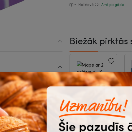
Noliktavā 22 |
Ātrā piegāde
Biežāk pirktās 
9 x 9 mm
um
-23%
arta
Mape ar 2 riņķiem
d=16 mm, A4,
A
kartona, melna,
A
25 mm, Multi-s
|