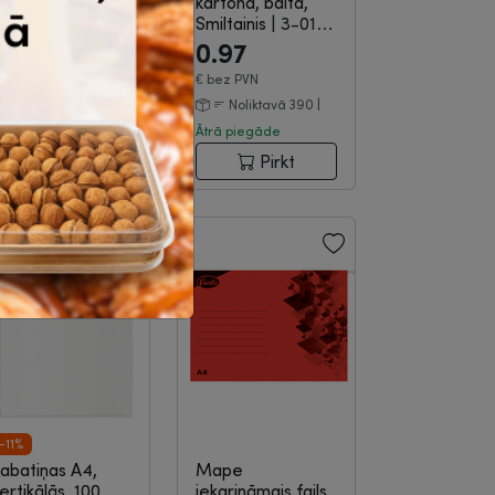
ila/balta, Donau
kartona, balta,
3-04-218
Smiltainis
|
3-01-
128
1.34
0.97
€
bez PVN
€
bez PVN
Noliktavā 27 |
Noliktavā 390 |
trā piegāde
Ātrā piegāde
Pirkt
Pirkt
-11%
abatiņas A4,
Mape
ertikālās, 100
iekarināmais fails