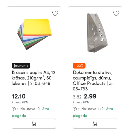
Jaunums
-22%
Krāsains papīrs A3, 12
Dokumentu statīvs,
krāsas, 210g/m², 60
caurspīdīgs, dūmu,
loksnes
|
2-03-649
Office Products
|
3-
05-733
12.10
2.99
3.82
€
bez PVN
€
bez PVN
Noliktavā 19 |
Ātrā
Noliktavā 220 |
Ātrā
piegāde
piegāde