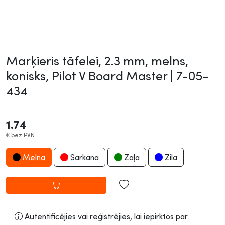
Marķieris tāfelei, 2.3 mm, melns,
konisks, Pilot V Board Master |
7-05-
434
1.74
€
bez PVN
Melna
Sarkana
Zaļa
Zila
Autentificējies vai reģistrējies, lai iepirktos par