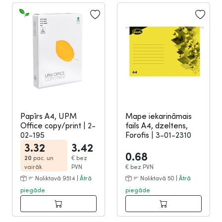
Papīrs A4, UPM
Mape iekarināmais
Office copy/print
|
2-
fails A4, dzeltens,
02-195
Forofis
|
3-01-2310
3.32
3.42
0.68
20
pac. un
€
bez
vairāk
PVN
€
bez PVN
Noliktavā 9514 |
Ātrā
Noliktavā 50 |
Ātrā
piegāde
piegāde