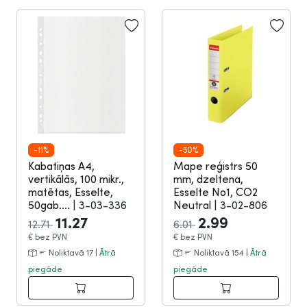
-11%
-50%
Kabatiņas A4,
Mape reģistrs 50
vertikālās, 100 mikr.,
mm, dzeltena,
matētas, Esselte,
Esselte No1, CO2
50gab....
|
3-03-336
Neutral
|
3-02-806
11.27
2.99
12.71
6.01
€
bez PVN
€
bez PVN
Noliktavā 17 |
Ātrā
Noliktavā 154 |
Ātrā
piegāde
piegāde