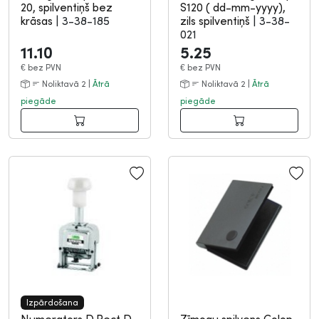
20, spilventiņš bez
S120 ( dd-mm-yyyy),
krāsas
|
3-38-185
zils spilventiņš
|
3-38-
021
11.10
5.25
€
bez PVN
€
bez PVN
Noliktavā 2 |
Ātrā
Noliktavā 2 |
Ātrā
piegāde
piegāde
Izpārdošana