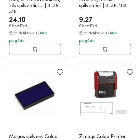
zils spilventiņš...
|
3-38-
spilventiņš
|
3-38-102
318
24.10
9.27
€
bez PVN
€
bez PVN
Noliktavā 1 |
Ātrā
Noliktavā 1 |
Ātrā
piegāde
piegāde
Maiņas spilvens Colop
Zīmogs Colop Printer