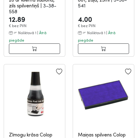
zils spilventiņš
|
3-38-
541
558
12.89
4.00
€
bez PVN
€
bez PVN
Noliktavā 1 |
Ātrā
Noliktavā 1 |
Ātrā
piegāde
piegāde
Zīmogu krāsa Colop
Maiņas spilvens Colop