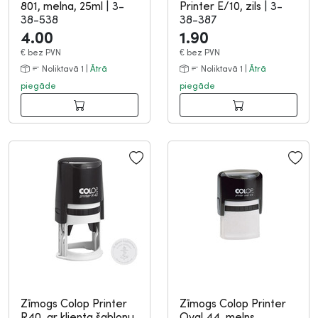
801, melna, 25ml
|
3-
Printer E/10, zils
|
3-
38-538
38-387
4.00
1.90
€
bez PVN
€
bez PVN
Noliktavā 1 |
Ātrā
Noliktavā 1 |
Ātrā
piegāde
piegāde
Zīmogs Colop Printer
Zīmogs Colop Printer
R40, ar klienta šablonu,
Oval 44, melns