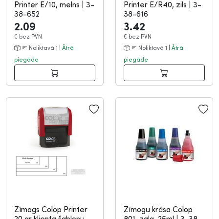
Printer E/10, melns
|
3-
Printer E/R40, zils
|
3-
38-652
38-616
2.09
3.42
€
bez PVN
€
bez PVN
Noliktavā 1 |
Ātrā
Noliktavā 1 |
Ātrā
piegāde
piegāde
Zīmogs Colop Printer
Zīmogu krāsa Colop
20 ar klienta šablonu,
801, zaļa, 25ml
|
3-38-