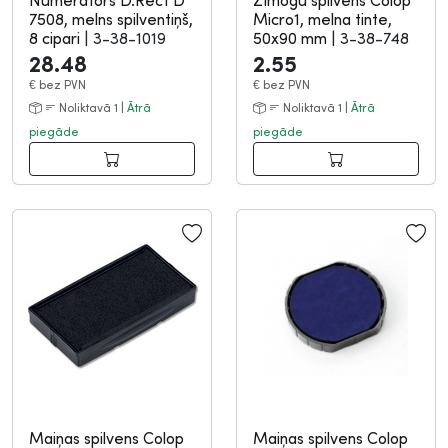
Numerators D.Rect D
Zīmogu spilvens Colop
7508, melns spilventiņš,
Micro1, melna tinte,
8 cipari
|
3-38-1019
50x90 mm
|
3-38-748
28.48
2.55
€
bez PVN
€
bez PVN
Noliktavā 1 |
Ātrā
Noliktavā 1 |
Ātrā
piegāde
piegāde
Maiņas spilvens Colop
Maiņas spilvens Colop