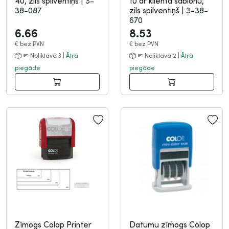
40, zils spilventiņš
|
3-
10 ar klienta šablonu,
38-087
zils spilventiņš
|
3-38-
670
6.66
8.53
€
bez PVN
€
bez PVN
Noliktavā 3 |
Ātrā
Noliktavā 2 |
Ātrā
piegāde
piegāde
Zīmogs Colop Printer
Datumu zīmogs Colop