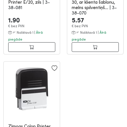
Printer E/20, zils
|
3-
30, ar klienta šablonu,
38-081
melns spilventiņš...
|
3-
38-070
1.90
5.57
€
bez PVN
€
bez PVN
Noliktavā 1 |
Ātrā
Noliktavā 1 |
Ātrā
piegāde
piegāde
Zīmogs Colop Printer