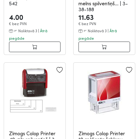
542
melns spilventiņš...
|
3-
38-188
4.00
11.63
€
bez PVN
€
bez PVN
Noliktavā 3 |
Ātrā
Noliktavā 3 |
Ātrā
piegāde
piegāde
Zīmogs Colop Printer
Zīmogs Colop Printer