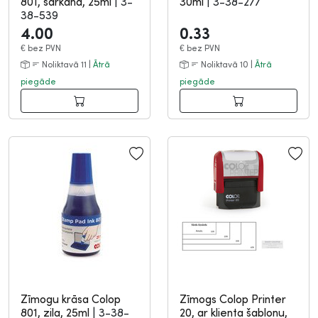
801, sarkana, 25ml
|
3-
30ml
|
3-38-277
38-539
4.00
0.33
€
bez PVN
€
bez PVN
Noliktavā 11 |
Ātrā
Noliktavā 10 |
Ātrā
piegāde
piegāde
Zīmogu krāsa Colop
Zīmogs Colop Printer
801, zila, 25ml
|
3-38-
20, ar klienta šablonu,