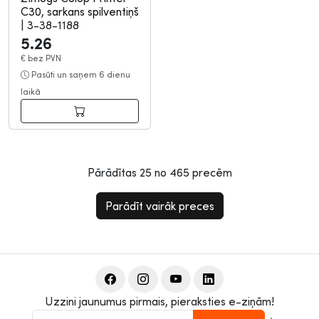
C30, sarkans spilventiņš
|
3-38-1188
5.26
€
bez PVN
Pasūti un saņem 6 dienu
laikā
Pārādītas
25
no
465
precēm
Parādīt vairāk preces
Uzzini jaunumus pirmais, pieraksties e-ziņām!