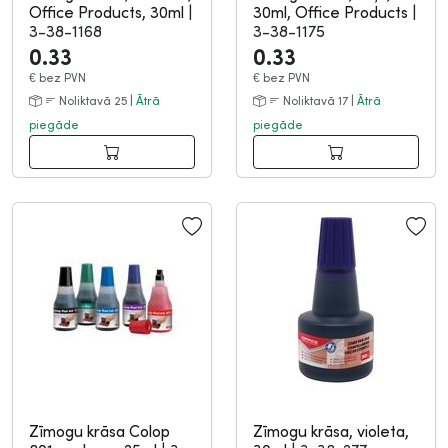
Office Products, 30ml
|
30ml, Office Products
|
3-38-1168
3-38-1175
0.33
0.33
€
bez PVN
€
bez PVN
Noliktavā 25 |
Ātrā
Noliktavā 17 |
Ātrā
piegāde
piegāde
Zīmogu krāsa Colop
Zīmogu krāsa, violeta,