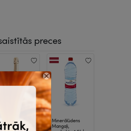
saistītās preces
zirkstošs
Minerālūdens
zēriens Les
Mangaļi,