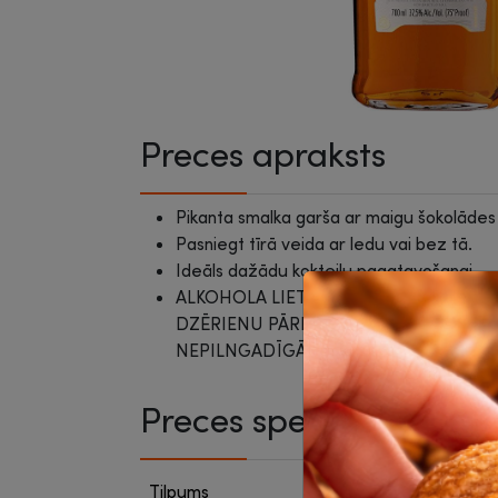
Preces apraksts
Pikanta smalka garša ar maigu šokolādes 
Pasniegt tīrā veida ar ledu vai bez tā.
Ideāls dažādu kokteiļu pagatavošanai.
ALKOHOLA LIETOŠANAI IR NEGATĪVA 
DZĒRIENU PĀRDOŠANA, IEGĀDĀŠAN
NEPILNGADĪGĀM PERSONĀM IR AIZLI
Preces specifikācija
Tilpums
700 ml