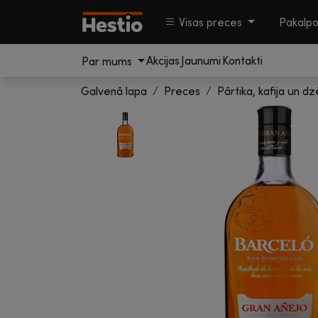
Visas preces
Pakalp
Akcijas
Jaunumi
Kontakti
Par mums
Galvenā lapa
Preces
Pārtika, kafija un dz