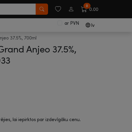
0
0.00
ar PVN
lv
njeo 37.5%, 700ml
Grand Anjeo 37.5%,
033
rējies, lai iepirktos par izdevīgāku cenu.