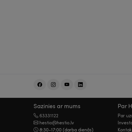
Sazinies ar mums
Par 
63331122
Par u
hestio@hestio.lv
Invest
8:30-17:00 (darba dienās)
Kontak