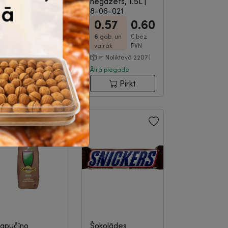
ocottes
negāzēts, 1.5L
|
hardonnay,
8-06-021
ezalkoholisks,
7.91
8.33
0.57
0.60
50...
|
8-13-1766
6
gab. un
€
bez
6
gab. un
€
bez
vairāk
PVN
vairāk
PVN
Pasūti un saņem 6
Noliktavā 2207 |
ienu laikā
Ātrā piegāde
Pirkt
Pirkt
apučīno
Šokolādes