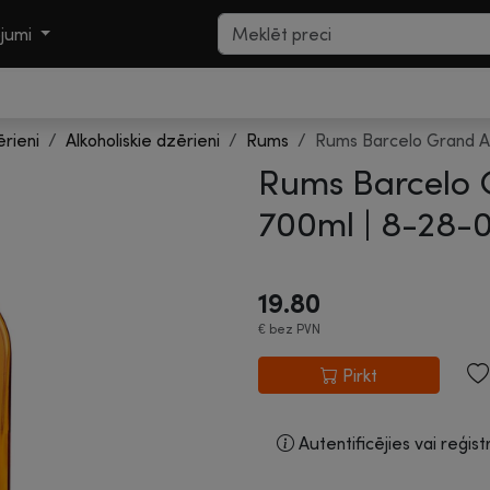
ojumi
ērieni
Alkoholiskie dzērieni
Rums
Rums Barcelo Grand A
Rums Barcelo 
700ml |
8-28-
19.80
€
bez PVN
Pirkt
Autentificējies vai reģist