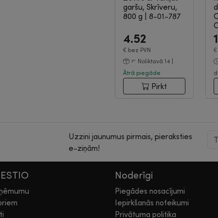
garšu, Skrīveru,
d
800 g
|
8-01-787
C
C
0
4.52
€
bez PVN
Noliktavā 14 |
Ātrā piegāde
d
Pirkt
Uzzini jaunumus pirmais, pieraksties
e-ziņām!
HESTIO
Noderīgi
zņēmumu
Piegādes nosacījumi
oriem
Iepirkšanās noteikumi
ti
Privātuma politika