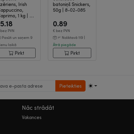
zēriens, Irish
batoniņš Snickers,
appuccino,
50g
|
8-02-085
aprimo, 1 kg
|
8-
4-301
15.18
0.89
€
bez PVN
€
bez PVN
Pasūti un saņem 9
Noliktavā 119 |
ienu laikā
Ātrā piegāde
Pirkt
Pirkt
Pieteikties
Nāc strādāt
Vakances