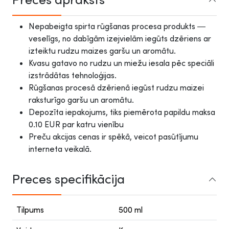
Nepabeigta spirta rūgšanas procesa produkts —
veselīgs, no dabīgām izejvielām iegūts dzēriens ar
izteiktu rudzu maizes garšu un aromātu.
Kvasu gatavo no rudzu un miežu iesala pēc speciāli
izstrādātas tehnoloģijas.
Rūgšanas procesā dzērienā iegūst rudzu maizei
raksturīgo garšu un aromātu.
Depozīta iepakojums, tiks piemērota papildu maksa
0.10 EUR par katru vienību
Preču akcijas cenas ir spēkā, veicot pasūtījumu
interneta veikalā.
Preces specifikācija
Tilpums
500 ml