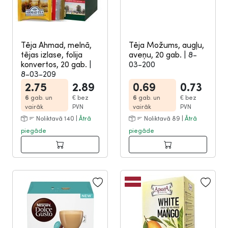
Tēja Ahmad, melnā,
Tēja Možums, augļu,
tējas izlase, folija
aveņu, 20 gab.
|
8-
konvertos, 20 gab.
|
03-200
8-03-209
2.75
2.89
0.69
0.73
6
gab. un
€
bez
6
gab. un
€
bez
vairāk
PVN
vairāk
PVN
Noliktavā 140 |
Ātrā
Noliktavā 89 |
Ātrā
piegāde
piegāde