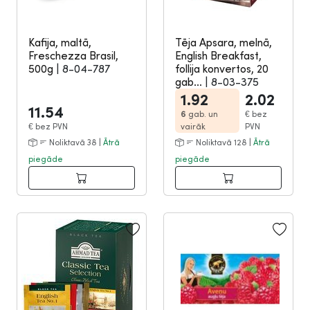
Kafija, maltā,
Tēja Apsara, melnā,
Freschezza Brasil,
English Breakfast,
500g
|
8-04-787
follija konvertos, 20
gab...
|
8-03-375
1.92
2.02
11.54
6
gab. un
€
bez
€
bez PVN
vairāk
PVN
Noliktavā 38 |
Ātrā
Noliktavā 128 |
Ātrā
piegāde
piegāde