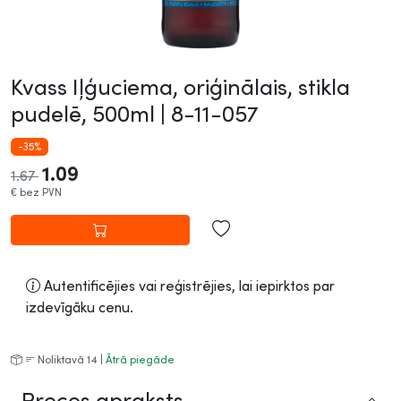
Kvass Iļģuciema, oriģinālais, stikla
pudelē, 500ml |
8-11-057
-35%
1.09
1.67
€
bez PVN
Autentificējies vai reģistrējies, lai iepirktos par
izdevīgāku cenu.
Noliktavā 14 |
Ātrā piegāde
Preces apraksts