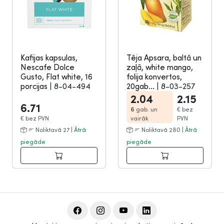
Kafijas kapsulas,
Tēja Apsara, baltā un
Nescafe Dolce
zaļā, white mango,
Gusto, Flat white, 16
folija konvertos,
porcijas
|
8-04-494
20gab...
|
8-03-257
2.04
2.15
6.71
6
gab. un
€
bez
€
bez PVN
vairāk
PVN
Noliktavā 27 |
Ātrā
Noliktavā 280 |
Ātrā
piegāde
piegāde