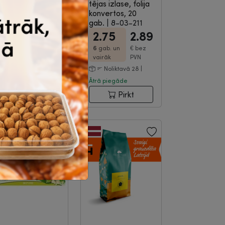
reschezza
tējas izlase, folija
rasil, 1kg
|
8-04-
konvertos, 20
80
gab.
|
8-03-211
2.75
2.89
22.68
6
gab. un
€
bez
€
bez PVN
vairāk
PVN
Noliktavā 1299 |
Noliktavā 28 |
trā piegāde
Ātrā piegāde
Pirkt
Pirkt