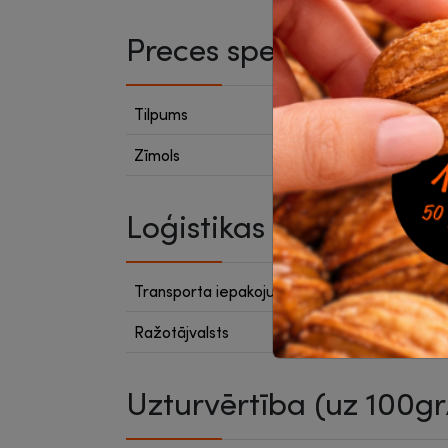
Preces specifikācija
Tilpums
600 ml
Zīmols
Cido
Loģistikas dati
Transporta iepakojumā
12
Ražotājvalsts
Latvija
Uzturvērtība (uz 100gr