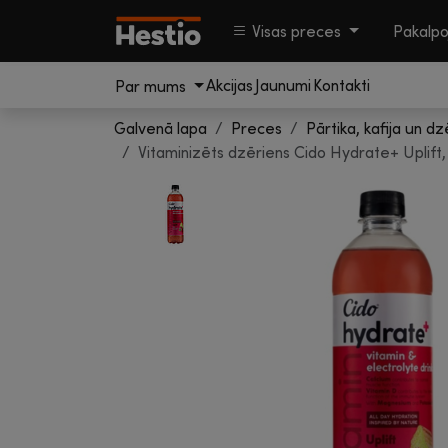
Visas preces
Pakalp
Akcijas
Jaunumi
Kontakti
Par mums
Galvenā lapa
Preces
Pārtika, kafija un dz
Vitaminizēts dzēriens Cido Hydrate+ Uplif