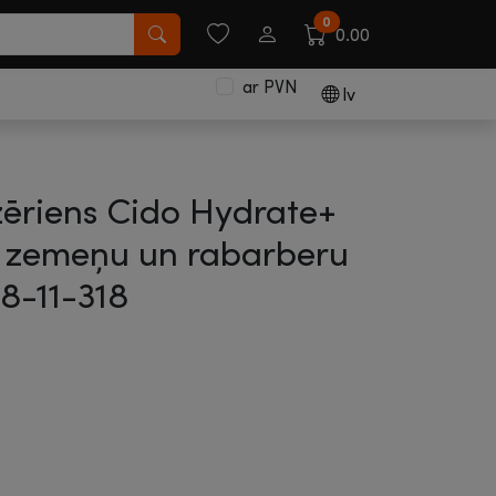
0
0.00
ar PVN
lv
zēriens Cido Hydrate+
a zemeņu un rabarberu
8-11-318