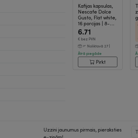
Kafijas kapsulas,
T
Nescafe Dolce
z
Gusto, Flat white,
g
16 porcijas
|
8-
04-494
6.71
€
bez PVN
Noliktavā 27 |
Ātrā piegāde
Ā
Pirkt
Uzzini jaunumus pirmais, pieraksties
e-ziņām!