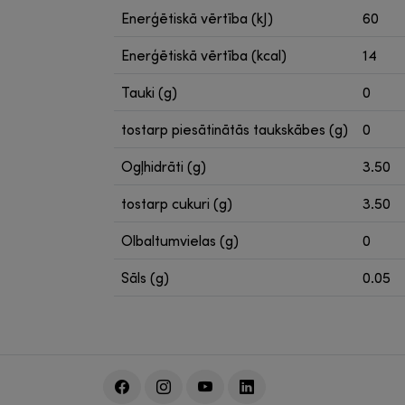
Enerģētiskā vērtība (kJ)
60
Enerģētiskā vērtība (kcal)
14
Tauki (g)
0
tostarp piesātinātās taukskābes (g)
0
Ogļhidrāti (g)
3.50
tostarp cukuri (g)
3.50
Olbaltumvielas (g)
0
Sāls (g)
0.05