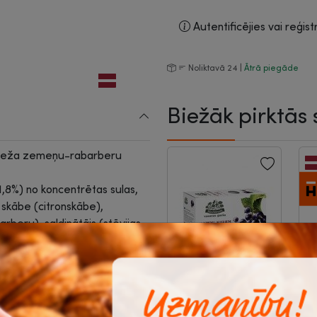
Autentificējies vai reģist
Noliktavā 24 |
Ātrā piegāde
Biežāk pirktās 
 meža zemeņu-rabarberu
1,8%) no koncentrētas sulas,
, skābe (citronskābe),
rberu), saldinātājs (stēvijas
rāts, kalcija laktāts, D vitamīns,
ji (akācijas sveķi, kolofonija
ts, nātrija benzoāts).
ildu maksa 0.10 EUR par katru
Tēja Herbitum,
K