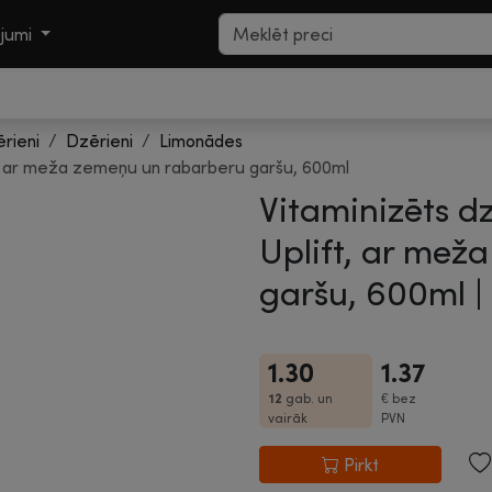
ojumi
ērieni
Dzērieni
Limonādes
t, ar meža zemeņu un rabarberu garšu, 600ml
Vitaminizēts d
Uplift, ar mež
garšu, 600ml |
1.30
1.37
12
gab. un
€
bez
vairāk
PVN
Pirkt