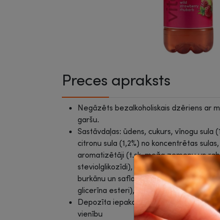
Preces apraksts
Negāzēts bezalkoholiskais dzēriens ar
garšu.
Sastāvdaļas: ūdens, cukurs, vīnogu sula (
citronu sula (1,2%) no koncentrētas sulas
aromatizētāji (t.sk. meža zemeņu un raba
steviolglikozīdi), magnija hlorīds, kālija cit
burkānu un saflora koncentrāti, stabilizētā
glicerīna esteri), konservanti (kālija sorbā
Depozīta iepakojums, tiks piemērota pap
vienību