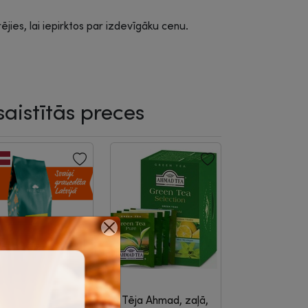
rējies, lai iepirktos par izdevīgāku cenu.
saistītās preces
afija, pupiņu,
Tēja Ahmad, zaļā,