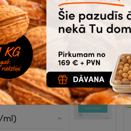
augļu, upeņu
F
augļiem, 20 gab.
|
B
8-03-753
7
1.69
1.78
5
gab. un
€
bez
vairāk
PVN
Noliktavā 26 |
Ātrā piegāde
Ā
Pirkt
/ml)