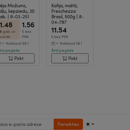
ēja Možums,
Kafija, maltā,
āļu, liepziedu, 20
Freschezza
ab.
|
8-03-251
Brasil, 500g
|
8-
04-787
1.48
1.56
11.54
6
gab. un
€
bez
vairāk
PVN
€
bez PVN
Noliktavā 98 |
Noliktavā 38 |
trā piegāde
Ātrā piegāde
Pirkt
Pirkt
Pieteikties