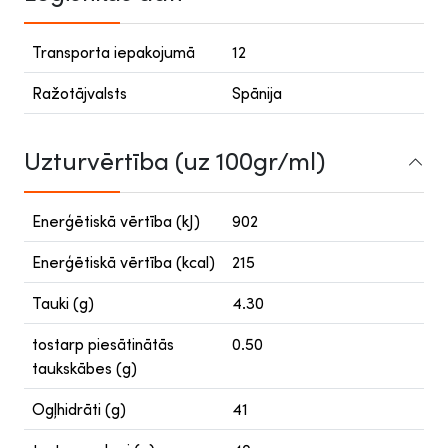
Transporta iepakojumā
12
Ražotājvalsts
Spānija
Uzturvērtība (uz 100gr/ml)
Enerģētiskā vērtība (kJ)
902
Enerģētiskā vērtība (kcal)
215
Tauki (g)
4.30
tostarp piesātinātās
0.50
taukskābes (g)
Ogļhidrāti (g)
41