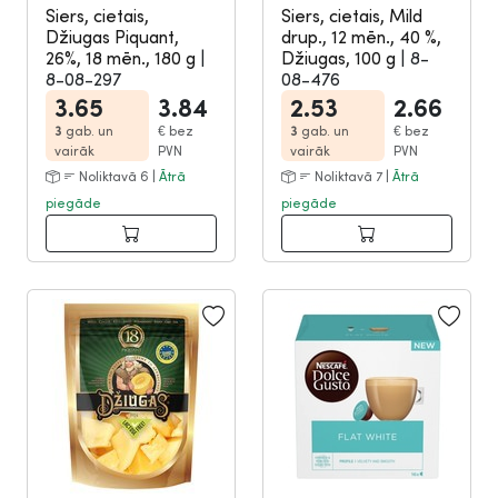
Siers, cietais,
Siers, cietais, Mild
Džiugas Piquant,
drup., 12 mēn., 40 %,
26%, 18 mēn., 180 g
|
Džiugas, 100 g
|
8-
8-08-297
08-476
3.65
3.84
2.53
2.66
3
gab. un
€
bez
3
gab. un
€
bez
vairāk
PVN
vairāk
PVN
Noliktavā 6 |
Ātrā
Noliktavā 7 |
Ātrā
piegāde
piegāde