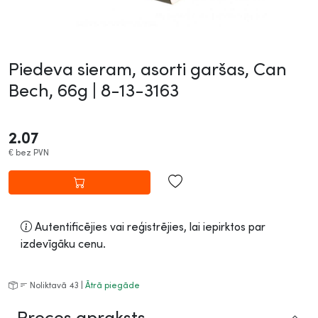
Piedeva sieram, asorti garšas, Can
Bech, 66g |
8-13-3163
2.07
€
bez PVN
Autentificējies vai reģistrējies, lai iepirktos par
izdevīgāku cenu.
Noliktavā 43 |
Ātrā piegāde
Preces apraksts