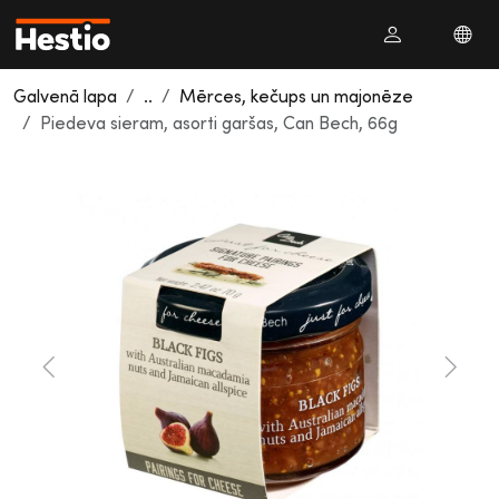
Galvenā lapa
..
Mērces, kečups un majonēze
Piedeva sieram, asorti garšas, Can Bech, 66g
Previous
Next