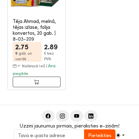
Tēja Ahmad, melnā,
tējas izlase, folija
konvertos, 20 gab.
|
8-03-209
2.75
2.89
6
gab. un
€
bez
vairāk
PVN
Noliktavā 140 |
Ātrā
piegāde
Uzzini jaunumus pirmais, pieraksties e-ziņām!
Pieteikties