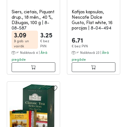
Siers, cietais, Piquant
Kafijas kapsulas,
drup., 18 mēn., 40 %,
Nescafe Dolce
Džiugas, 100 g
|
8-
Gusto, Flat white, 16
08-587
porcijas
|
8-04-494
3.09
3.25
6.71
3
gab. un
€
bez
vairāk
PVN
€
bez PVN
Noliktavā 4 |
Ātrā
Noliktavā 23 |
Ātrā
piegāde
piegāde