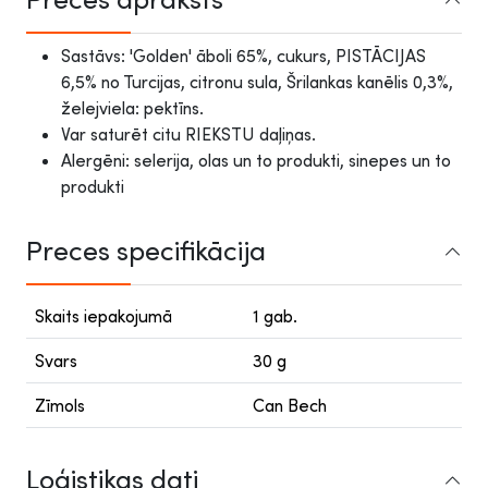
Sastāvs: 'Golden' āboli 65%, cukurs, PISTĀCIJAS
6,5% no Turcijas, citronu sula, Šrilankas kanēlis 0,3%,
želejviela: pektīns.
Var saturēt citu RIEKSTU daļiņas.
Alergēni: selerija, olas un to produkti, sinepes un to
produkti
Preces specifikācija
Skaits iepakojumā
1 gab.
Svars
30 g
Zīmols
Can Bech
Loģistikas dati