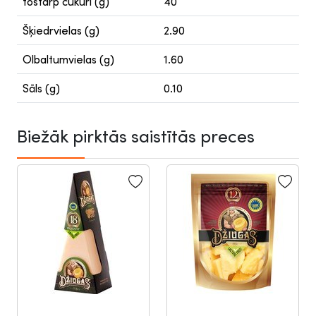
tostarp cukuri (g)
40
Šķiedrvielas (g)
2.90
Olbaltumvielas (g)
1.60
Sāls (g)
0.10
Biežāk pirktās saistītās preces