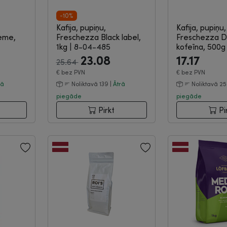
-10%
Kafija, pupiņu,
Kafija, pupiņu,
eme,
Freschezza Black label,
Freschezza D
1kg
|
8-04-485
kofeīna, 500
23.08
17.17
25.64
€
bez PVN
€
bez PVN
rā
Noliktavā 139 |
Ātrā
Noliktavā 25
piegāde
piegāde
Pirkt
Pi