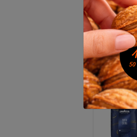
Kafija, pupiņu, Roi'
Arabica 100%, tu
grauzdējums, 1kg
04-461
17.30
€
bez PVN
Noliktavā 114 |
Āt
piegāde
Pirkt