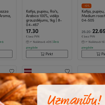
-10%
avazza
Kafija, pupiņu, Roi's,
Kafija, pupiņu
Aroma,
Arabica 100%, vidējs
Medium roast
grauzdējums, 1kg
|
8-
04-505
04-467
17.30
22.6
25.20
€
bez PVN
€
bez PVN
trā
Noliktavā 405 |
Ātrā
Noliktavā 19
piegāde
piegāde
Pirkt
Pi