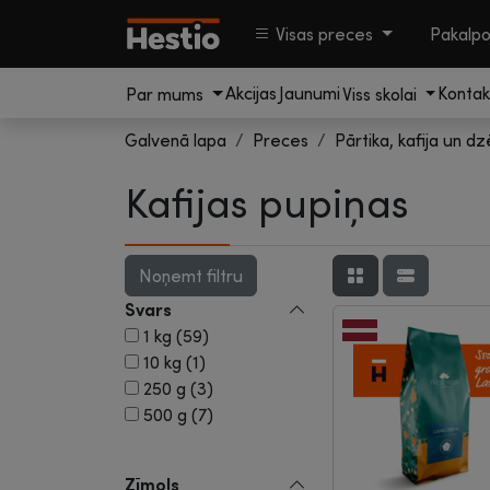
Visas preces
Pakalp
Akcijas
Jaunumi
Kontak
Par mums
Viss skolai
Galvenā lapa
Preces
Pārtika, kafija un dz
Kafijas pupiņas
Svars
1 kg (59)
10 kg (1)
250 g (3)
500 g (7)
Zīmols