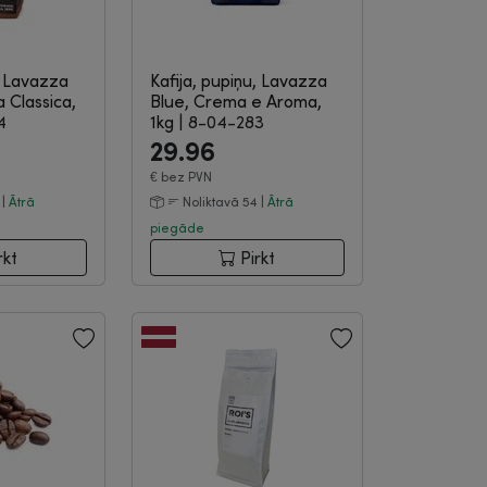
, Lavazza
Kafija, pupiņu, Lavazza
 Classica,
Blue, Crema e Aroma,
4
1kg
|
8-04-283
29.96
€
bez PVN
 |
Ātrā
Noliktavā 54 |
Ātrā
piegāde
rkt
Pirkt