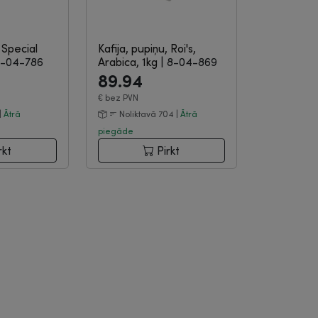
 Special
Kafija, pupiņu, Roi's,
-04-786
Arabica, 1kg
|
8-04-869
89.94
€
bez PVN
|
Ātrā
Noliktavā 704 |
Ātrā
piegāde
rkt
Pirkt