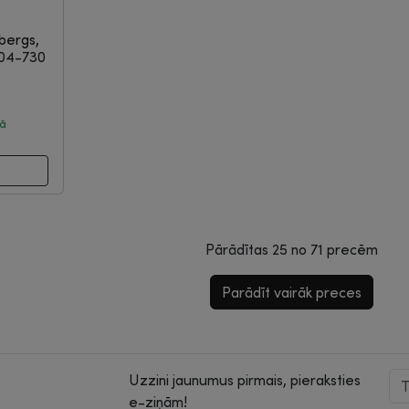
fbergs,
04-730
rā
Pārādītas
25
no
71
precēm
Parādīt vairāk preces
Uzzini jaunumus pirmais, pieraksties
e-ziņām!