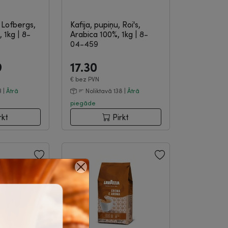
, Lofbergs,
Kafija, pupiņu, Roi's,
, 1kg
|
8-
Arabica 100%, 1kg
|
8-
04-459
9
17.30
€
bez PVN
3 |
Ātrā
Noliktavā 138 |
Ātrā
piegāde
rkt
Pirkt