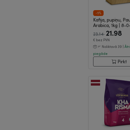
-5%
Kafija, pupiņu, Pau
Arabica, 1kg
|
8-0
21.98
23.14
€
bez PVN
Noliktavā 39 |
Ātr
piegāde
Pirkt