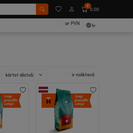
0
0.00
ar PVN
lv
ir noliktavā