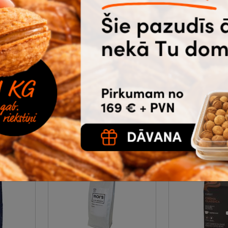
-10%
s,
Kafija, pupiņu, Roi's,
Kafija, pupiņu
mšs
Office blend, vidēji
Qualita Oro, 
|
8-
grauzdētas, 1kg
|
8-04-
098
462
17.30
26.4
29.33
€
bez PVN
€
bez PVN
rā
Noliktavā 112 |
Ātrā
Noliktavā 99
piegāde
piegāde
Pirkt
Pi