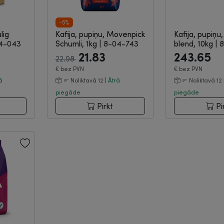
-5%
lig
Kafija, pupiņu, Movenpick
Kafija, pupiņu,
4-043
Schumli, 1kg
|
8-04-743
blend, 10kg
|
8
21.83
243.65
22.98
€
bez PVN
€
bez PVN
ā
Noliktavā 12 |
Ātrā
Noliktavā 12 
piegāde
piegāde
Pirkt
Pi