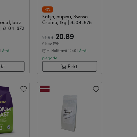
-5%
Kafija, pupiņu, Swisso
ecaf, bez
Crema, 1kg
|
8-04-875
g
|
8-04-872
20.89
21.99
€
bez PVN
 |
Ātrā
Noliktavā 1249 |
Ātrā
piegāde
rkt
Pirkt