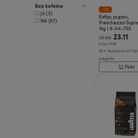
Bez kofeīna
-10%
Jā (3)
Kafija, pupiņu,
Nē (67)
Freschezza Supr
1kg
|
8-04-755
23.11
25.68
€
bez PVN
Noliktavā 217 |
Āt
piegāde
Pirkt