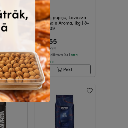
, Lavazza
Kafija, pupiņu, Lavazza
1kg
|
8-04-
Crema e Aroma, 1kg
|
8-
04-039
0
24.55
€
bez PVN
 |
Ātrā
Noliktavā 94 |
Ātrā
piegāde
rkt
Pirkt