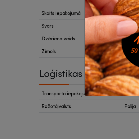
Skaits iepakojumā
1 gab.
Svars
1 kg
Dzēriena veids
Kakao
Zīmols
Fresc
Loģistikas dati
Transporta iepakojumā
10
Ražotājvalsts
Polija