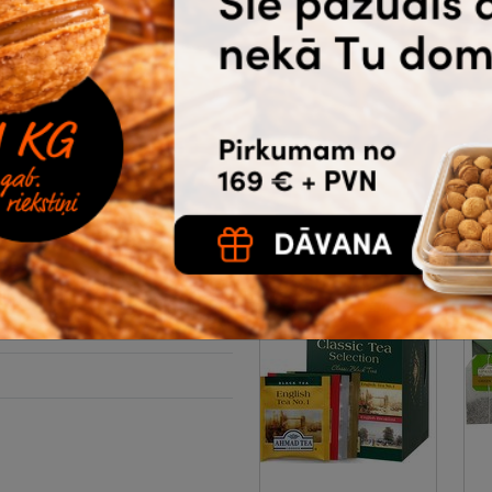
augļu, upeņu
A
augļiem, 20 gab.
|
8
8-03-753
1.69
1.78
5
gab. un
€
bez
vairāk
PVN
Noliktavā 25 |
Ātrā piegāde
Ā
hezza
Pirkt