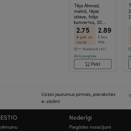
Tēja Ahmad,
T
melnā, tējas
2
izlase, folija
2
konvertos, 20
gab.
|
8-03-209
2.75
2.89
6
gab. un
€
bez
vairāk
PVN
Noliktavā 140 |
Ātrā piegāde
p
Pirkt
Uzzini jaunumus pirmais, pieraksties
e-ziņām!
HESTIO
Noderīgi
zņēmumu
Piegādes nosacījumi