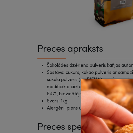
Preces apraksts
Šokolādes dzēriena pulveris kafijas aut
Sastāvs: cukurs, kakao pulveris ar samaz
sūkalu pulveris (no PIENA), vājpiena pulve
modificēta ciete, glikozes sīrups, sāls, s
E471, biezinātājs: E466, aromatizētāji.
Svars: 1kg.
Alergēni: piens un tā produkti
Preces specifikācija