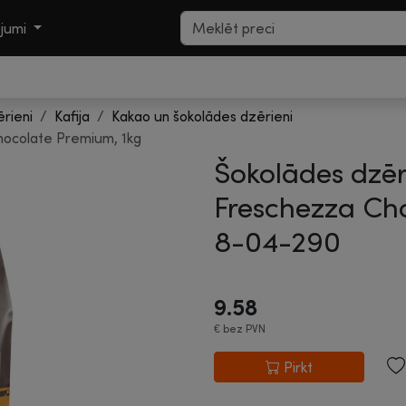
ojumi
ērieni
Kafija
Kakao un šokolādes dzērieni
hocolate Premium, 1kg
Šokolādes dzēr
Freschezza Cho
8-04-290
9.58
€
bez PVN
Pirkt