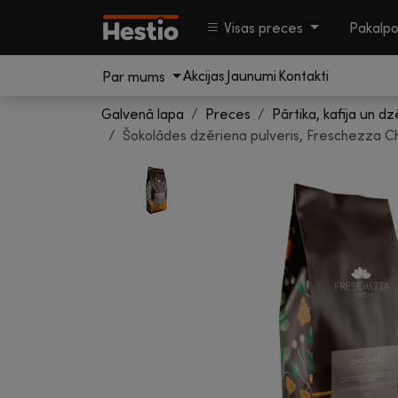
Visas preces
Pakalp
Akcijas
Jaunumi
Kontakti
Par mums
Galvenā lapa
Preces
Pārtika, kafija un dz
Šokolādes dzēriena pulveris, Freschezza C