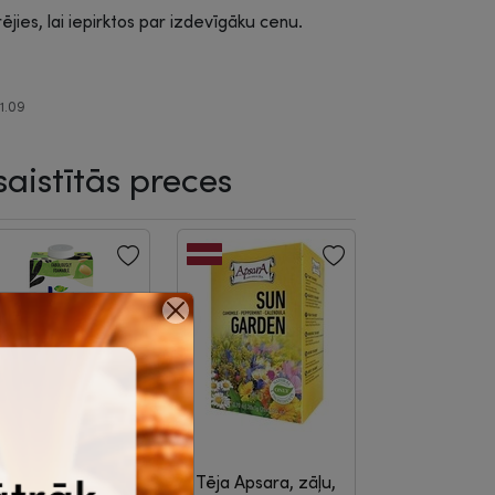
rējies, lai iepirktos par izdevīgāku cenu.
01.09
saistītās preces
zēriens sojas,
Tēja Apsara, zāļu,