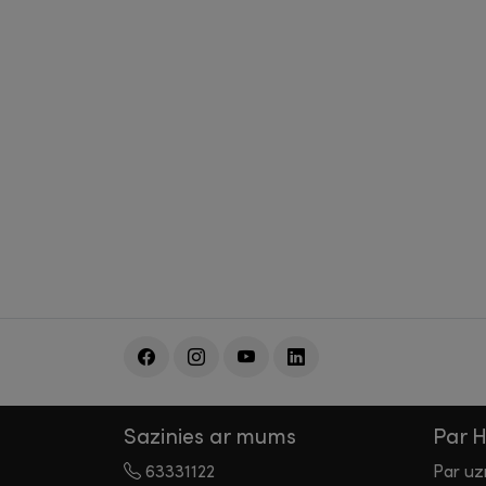
Sazinies ar mums
Par 
63331122
Par u