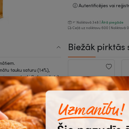
Autentificējies vai reģist
Noliktavā 348 |
Ātrā piegāde
Ceļā uz noliktavu 600 | Noliktavā 
Biežāk pirktās 
omātiem.
inātu tauku saturu (14%),
ris, augu tauki (kokosrieksts),
tabilizators: E340, emulgators:
Tēja Herbitum,
D