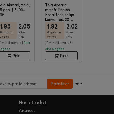
ēja Ahmad, zaļā,
Tēja Apsara,
5 gab.
|
8-03-
melnā, English
35
Breakfast, follija
konvertos, 20
gab...
|
8-03-375
1.95
2.05
1.92
2.02
6
gab. un
€
bez
6
gab. un
€
bez
vairāk
PVN
vairāk
PVN
Noliktavā 4 |
Ātrā
Noliktavā 128 |
iegāde
Ātrā piegāde
Pirkt
Pirkt
Pieteikties
Nāc strādāt
Vakances