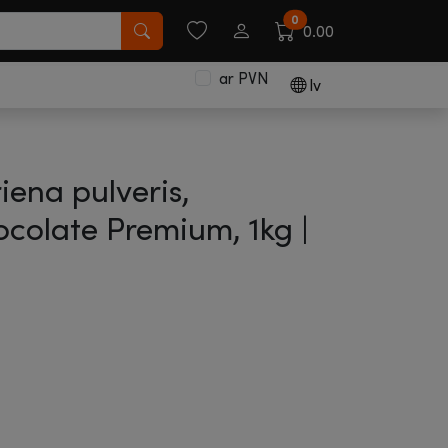
0
0.00
ar PVN
lv
iena pulveris,
colate Premium, 1kg |