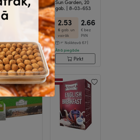
lpro, Barista, 1L
|
Sun Garden, 20
-08-176
gab.
|
8-03-653
2.74
2.88
2.53
2.66
12
gab. un
€
bez
6
gab. un
€
bez
vairāk
PVN
vairāk
PVN
Noliktavā 102 |
Noliktavā 67 |
trā piegāde
Ātrā piegāde
Pirkt
Pirkt