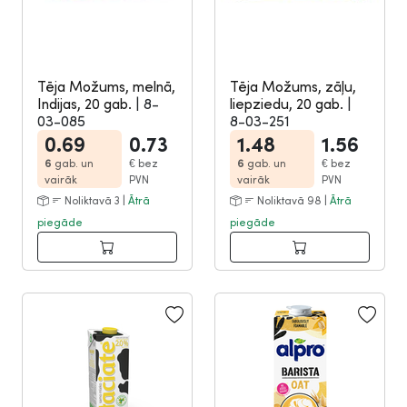
Tēja Možums, melnā,
Tēja Možums, zāļu,
Indijas, 20 gab.
|
8-
liepziedu, 20 gab.
|
03-085
8-03-251
0.69
0.73
1.48
1.56
6
gab. un
€
bez
6
gab. un
€
bez
vairāk
PVN
vairāk
PVN
Noliktavā 3 |
Ātrā
Noliktavā 98 |
Ātrā
piegāde
piegāde