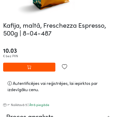
Kafija, maltā, Freschezza Espresso,
500g |
8-04-487
10.03
€
bez PVN
Autentificējies vai reģistrējies, lai iepirktos par
izdevīgāku cenu.
Noliktavā 5 |
Ātrā piegāde
Preces apraksts