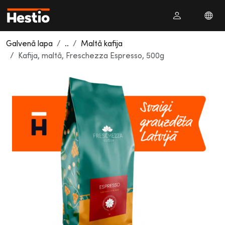
Galvenā lapa
..
Maltā kafija
Kafija, maltā, Freschezza Espresso, 500g