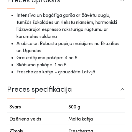
Intensīva un bagātīga garša ar žāvētu augļu,
tumšās šokolādes un riekstu niansēm, harmoniski
līdzsvarojot espresso raksturīgo rūgtumu ar
karameles saldumu
Arabica un Robusta pupiņu maisījums no Brazīlijas
un Ugandas
Grauzdējuma pakāpe: 4 no 5
Skābuma pakāpe: 1 no 5
Freschezza kafija - grauzdēta Latvijā
Preces specifikācija
Svars
500 g
Dzēriena veids
Malta kafija
Zīmols
Freschezza