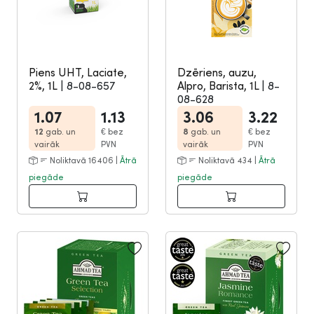
Piens UHT, Laciate,
Dzēriens, auzu,
2%, 1L
|
8-08-657
Alpro, Barista, 1L
|
8-
08-628
1.07
1.13
3.06
3.22
12
gab. un
€
bez
8
gab. un
€
bez
vairāk
PVN
vairāk
PVN
Noliktavā 16406 |
Ātrā
Noliktavā 434 |
Ātrā
piegāde
piegāde