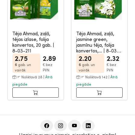
Tēja Ahmad, zaļā,
Tēja Ahmad, zaļā,
tējas izlase, folija
jasmine green,
konvertos, 20 gab.
|
jasmīnu tēja, folija
8-03-211
konvertos,...
|
8-03-
261
2.75
2.89
2.20
2.32
6
gab. un
€
bez
6
gab. un
€
bez
vairāk
PVN
vairāk
PVN
Noliktavā 28 |
Ātrā
Noliktavā 142 |
Ātrā
piegāde
piegāde