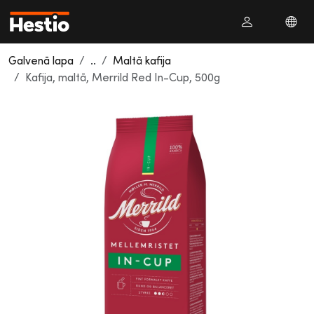
Galvenā lapa
..
Maltā kafija
Kafija, maltā, Merrild Red In-Cup, 500g