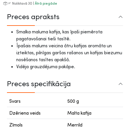
Noliktavā 30 |
Ātrā piegāde
Preces apraksts
Smalka maluma kafija, kas īpaši piemērota
pagatavošanai tieši tasītē.
Īpašais malums veicina ātru kafijas aromāta un
izteiktas, pilnīgas garšas rašanos un kafijas biezumu
nosēšanos tasītes apakšā.
Vidēja grauzdējuma pakāpe.
Preces specifikācija
Svars
500 g
Dzēriena veids
Malta kafija
Zīmols
Merrild