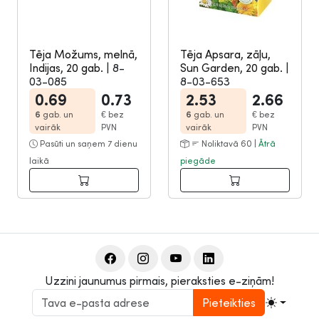
Tēja Možums, melnā,
Tēja Apsara, zāļu,
Indijas, 20 gab.
|
8-
Sun Garden, 20 gab.
|
03-085
8-03-653
0.69
0.73
2.53
2.66
6
gab. un
€
bez
6
gab. un
€
bez
vairāk
PVN
vairāk
PVN
Pasūti un saņem 7 dienu
Noliktavā 60 |
Ātrā
laikā
piegāde
Uzzini jaunumus pirmais, pieraksties e-ziņām!
Pieteikties