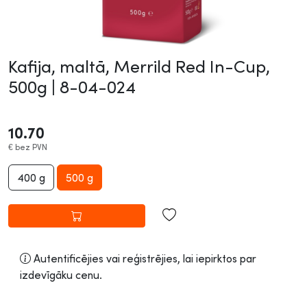
Kafija, maltā, Merrild Red In-Cup,
500g |
8-04-024
10.70
€
bez PVN
400 g
500 g
Autentificējies vai reģistrējies, lai iepirktos par
izdevīgāku cenu.