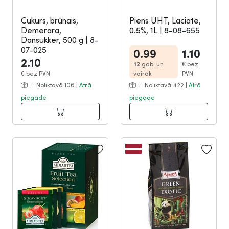
Cukurs, brūnais,
Piens UHT, Laciate,
Demerara,
0.5%, 1L
|
8-08-655
Dansukker, 500 g
|
8-
07-025
0.99
1.10
2.10
12
gab. un
€
bez
€
bez PVN
vairāk
PVN
Noliktavā 106 |
Ātrā
Noliktavā 422 |
Ātrā
piegāde
piegāde