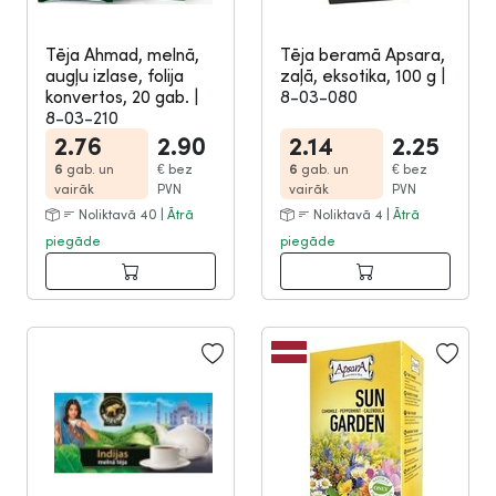
Tēja Ahmad, melnā,
Tēja beramā Apsara,
augļu izlase, folija
zaļā, eksotika, 100 g
|
konvertos, 20 gab.
|
8-03-080
8-03-210
2.76
2.90
2.14
2.25
6
gab. un
€
bez
6
gab. un
€
bez
vairāk
PVN
vairāk
PVN
Noliktavā 40 |
Ātrā
Noliktavā 4 |
Ātrā
piegāde
piegāde