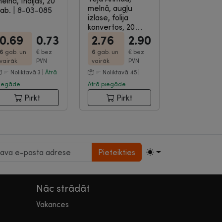
elnā, Indijas, 20
melnā, augļu
ab.
|
8-03-085
izlase, folija
konvertos, 20
gab.
|
8-03-210
0.69
0.73
2.76
2.90
6
gab. un
€
bez
6
gab. un
€
bez
vairāk
PVN
vairāk
PVN
Noliktavā 3 |
Ātrā
Noliktavā 45 |
iegāde
Ātrā piegāde
Pirkt
Pirkt
Pieteikties
Nāc strādāt
Vakances