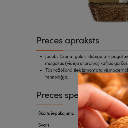
Preces apraksts
Jacobs Cronat gold ir dabīga ātri pagatav
maigākas (vidēja stipruma) kafijas garšas
Tās ražošanā tiek izmantota vismodernā
tehnoloģija.
Preces specifikācija
Skaits iepakojumā
1 gab.
Svars
200 g