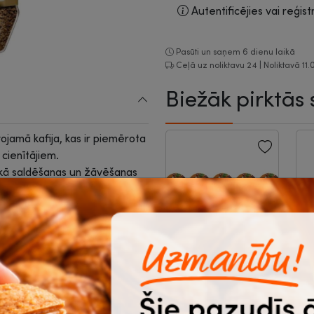
Autentificējies vai reģist
Pasūti un saņem 6 dienu laikā
Ceļā uz noliktavu 24 | Noliktavā 11.
Biežāk pirktās 
ojamā kafija, kas ir piemērota
 cienītājiem.
kā saldēšanas un žāvēšanas
C
Kafijas krējums
D
Ciba 10%, porcijās,
t