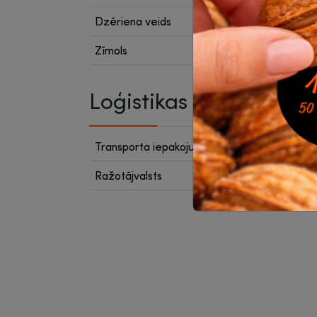
Dzēriena veids
Šķīstoš
Zīmols
Jacobs
Loģistikas dati
Transporta iepakojumā
6
Ražotājvalsts
Eiropa