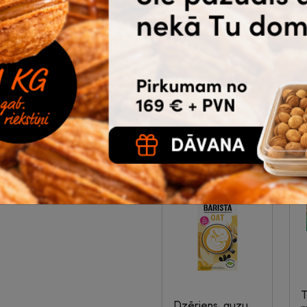
10g x 10gab.
|
8-
08-030
ā kafija
0.45
0.50
30
gab. un
€
bez
vairāk
PVN
Noliktavā 338 |
Ātrā piegāde
Ā
Pirkt
s savienība
T
Dzēriens, auzu,