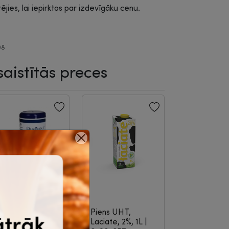
rējies, lai iepirktos par izdevīgāku cenu.
08
saistītās preces
ukura aizstājējs
Piens UHT,
iamant, 650
Laciate, 2%, 1L
|
abl.
|
8-07-009