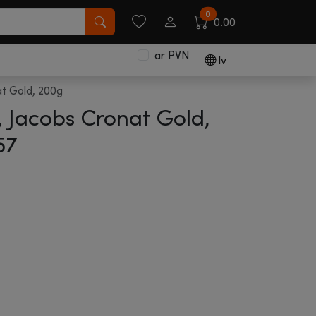
0
0.00
ar PVN
lv
at Gold, 200g
ā, Jacobs Cronat Gold,
57