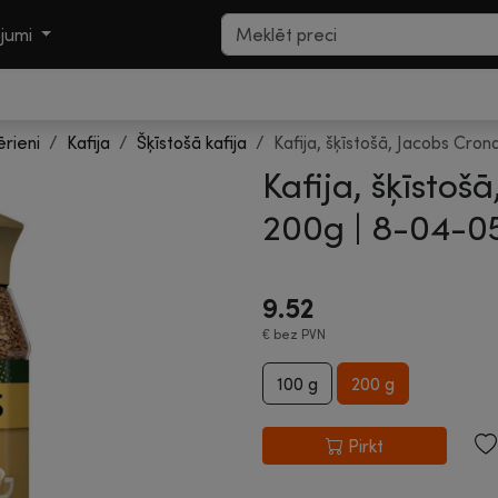
ojumi
ērieni
Kafija
Šķīstošā kafija
Kafija, šķīstošā, Jacobs Cron
Kafija, šķīstoš
200g |
8-04-0
9.52
€
bez PVN
100 g
200 g
Pirkt