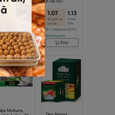
8-08-657
1.07
1.13
1.48
12
gab. un
€
bez
€
bez PVN
vairāk
PVN
Noliktavā 81 |
Noliktavā 16773 |
trā piegāde
Ātrā piegāde
Pirkt
Pirkt
ēja Možums,
Tēja Ahmad,