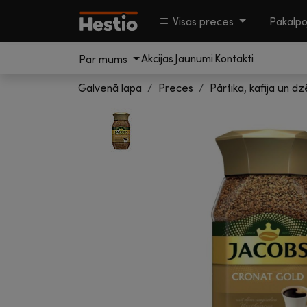
Visas preces
Pakalp
Akcijas
Jaunumi
Kontakti
Par mums
Galvenā lapa
Preces
Pārtika, kafija un dz