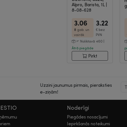
m
Alpro, Barista, 1L
|
g
8-08-628
3.06
3.22
8
gab. un
€
bez
vairāk
PVN
Noliktavā 460 |
Ātrā piegāde
p
Pirkt
Uzzini jaunumus pirmais, pieraksties
e-ziņām!
HESTIO
Noderīgi
zņēmumu
Piegādes nosacījumi
oriem
Iepirkšanās noteikumi