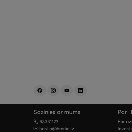
Sazinies ar mums
Par 
63331122
Par u
hestio@hestio.lv
Invest