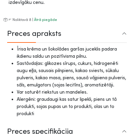
izdevīgāku cenu.
Noliktavā 8 |
Ātrā piegāde
Preces apraksts
Īrisa krēma un šokolādes garšas juceklis padara
ikdienu saldu un pozitīvisma pilnu.
Sastāvdaļas: glikozes sīrups, cukurs, hidrogenēti
augu eļļa, sausais pilnpiens, kakao sviests, sūkalu
pulveris, kakao masa, piens, sausā vājpiena pulveris,
sāls, emulgators (sojas lecitīns), aromatizētāji.
Var saturēt riekstus un mandeles.
Alergēni: graudaugi kas satur lipekli, piens un tā
produkti, sojas pupas un to produkti, olas un to
produkti
Preces specifikācija