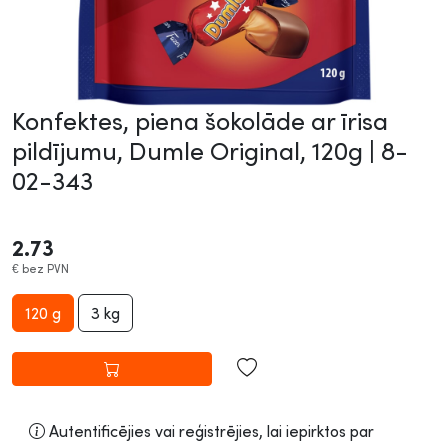
Konfektes, piena šokolāde ar īrisa
pildījumu, Dumle Original, 120g |
8-
02-343
2.73
€
bez PVN
120 g
3 kg
Autentificējies vai reģistrējies, lai iepirktos par