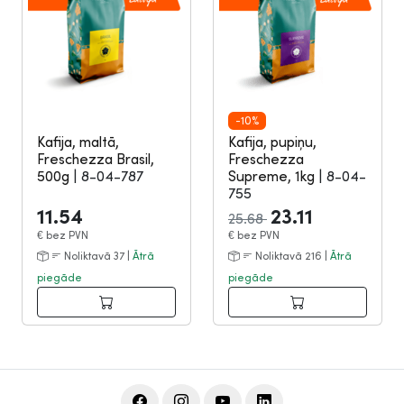
-10%
Kafija, maltā,
Kafija, pupiņu,
Freschezza Brasil,
Freschezza
500g
|
8-04-787
Supreme, 1kg
|
8-04-
755
11.54
23.11
25.68
€
bez PVN
€
bez PVN
Noliktavā 37 |
Ātrā
Noliktavā 216 |
Ātrā
piegāde
piegāde