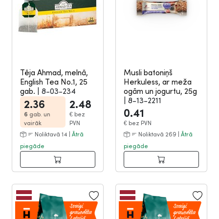
Tēja Ahmad, melnā,
Musli batoniņš
English Tea No.1, 25
Herkuless, ar meža
gab.
|
8-03-234
ogām un jogurtu, 25g
|
8-13-2211
2.36
2.48
0.41
6
gab. un
€
bez
vairāk
PVN
€
bez PVN
Noliktavā 14 |
Ātrā
Noliktavā 269 |
Ātrā
piegāde
piegāde