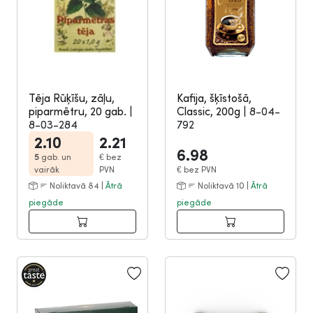
Tēja Rūķīšu, zāļu,
Kafija, šķīstošā,
piparmētru, 20 gab.
|
Classic, 200g
|
8-04-
8-03-284
792
2.10
2.21
6.98
5
gab. un
€
bez
vairāk
PVN
€
bez PVN
Noliktavā 84 |
Ātrā
Noliktavā 10 |
Ātrā
piegāde
piegāde