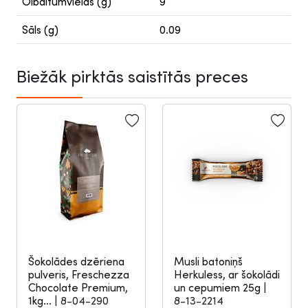
Olbaltumvielas (g)
9
Sāls (g)
0.09
Biežāk pirktās saistītās preces
Šokolādes dzēriena
Musli batoniņš
pulveris, Freschezza
Herkuless, ar šokolādi
Chocolate Premium,
un cepumiem 25g
|
1kg...
|
8-04-290
8-13-2214