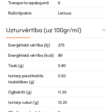
Transporta iepakojumā
6
Ražotājvalsts
Lietuva
Uzturvērtība (uz 100gr/ml)
Enerģētiskā vērtība (kJ)
375
Enerģētiskā vērtība (kcal)
89
Tauki (g)
0.80
tostarp piesātinātās
0.50
taukskābes (g)
Ogļhidrāti (g)
11.30
tostarp cukuri (g)
10.20