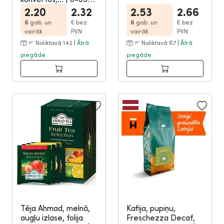
261
2.20
2.32
2.53
2.66
6
gab. un
€
bez
6
gab. un
€
bez
vairāk
PVN
vairāk
PVN
Noliktavā 142 |
Ātrā
Noliktavā 67 |
Ātrā
piegāde
piegāde
Tēja Ahmad, melnā,
Kafija, pupiņu,
augļu izlase, folija
Freschezza Decaf,