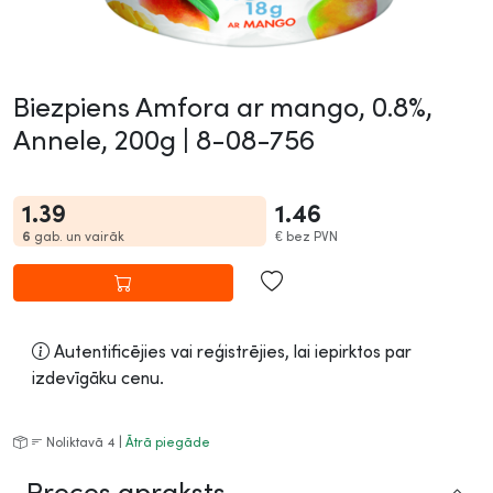
Biezpiens Amfora ar mango, 0.8%,
Annele, 200g |
8-08-756
1.39
1.46
6
gab. un vairāk
€
bez PVN
Autentificējies vai reģistrējies, lai iepirktos par
izdevīgāku cenu.
Noliktavā 4 |
Ātrā piegāde
Preces apraksts