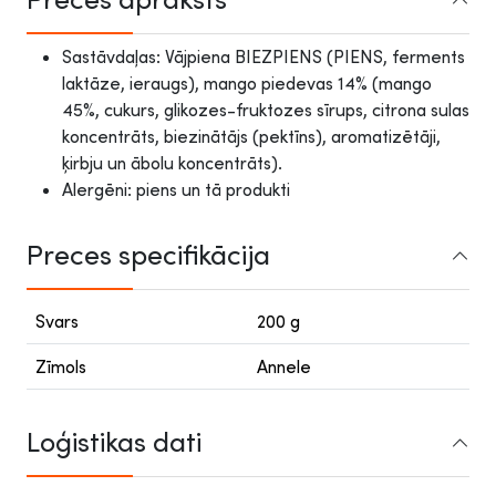
Sastāvdaļas: Vājpiena BIEZPIENS (PIENS, ferments
laktāze, ieraugs), mango piedevas 14% (mango
45%, cukurs, glikozes-fruktozes sīrups, citrona sulas
koncentrāts, biezinātājs (pektīns), aromatizētāji,
ķirbju un ābolu koncentrāts).
Alergēni: piens un tā produkti
Preces specifikācija
Svars
200 g
Zīmols
Annele
Loģistikas dati