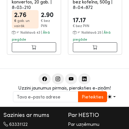
konvertos, 20 gab.
|
bez kofeīna, 500g
|
8-03-210
8-04-872
2.76
2.90
17.17
6
gab. un
€
bez
vairāk
PVN
€
bez PVN
Noliktavā 43 |
Ātrā
Noliktavā 25 |
Ātrā
piegāde
piegāde
Uzzini jaunumus pirmais, pieraksties e-ziņām!
Pieteikties
Sazinies ar mums
Par HESTIO
63331122
Par uzņēmumu