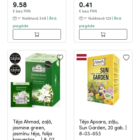
9.58
0.41
€
bez PVN
€
bez PVN
Noliktavā 348 |
Ātrā
Noliktavā 125 |
Ātrā
piegāde
piegāde
Tēja Ahmad, zaļā,
Tēja Apsara, zāļu,
jasmine green,
Sun Garden, 20 gab.
|
jasmīnu tēja, folija
8-03-653
konvertos,...
|
8-03-