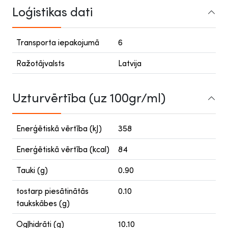
Loģistikas dati
Transporta iepakojumā
6
Ražotājvalsts
Latvija
Uzturvērtība (uz 100gr/ml)
Enerģētiskā vērtība (kJ)
358
Enerģētiskā vērtība (kcal)
84
Tauki (g)
0.90
tostarp piesātinātās
0.10
taukskābes (g)
Ogļhidrāti (g)
10.10