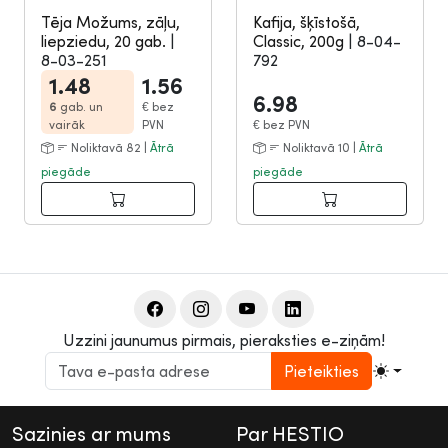
Tēja Možums, zāļu,
Kafija, šķīstošā,
liepziedu, 20 gab.
|
Classic, 200g
|
8-04-
8-03-251
792
1.48
1.56
6.98
6
gab. un
€
bez
vairāk
PVN
€
bez PVN
Noliktavā 82 |
Ātrā
Noliktavā 10 |
Ātrā
piegāde
piegāde
Uzzini jaunumus pirmais, pieraksties e-ziņām!
Pieteikties
Sazinies ar mums
Par HESTIO