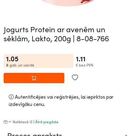
Jogurts Protein ar avenēm un
sēklām, Lakto, 200g |
8-08-766
1.05
1.11
6
gab. un vairāk
€
bez PVN
Autentificējies vai reģistrējies, lai iepirktos par
izdevīgāku cenu.
Noliktavā 13 |
Ātrā piegāde
Preces apraksts