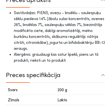
Sastāvdaļas: PIENS, aveņu - linsēklu - saulespuķu
sēklu piedeva 14% (ābolu sulas koncentrāts, avenes
26%, linsēklas 7%, saulespuķu sēklas 7%, biezinātājs
modificēta ciete, dabīgi aromatizētāji, melno
burkānu koncentrāts, skābuma regulētāji: nātrija
citrāti, citronskābe), jogurta un bifidobaktēriju BB-12
ieraugs.
Alergēnis: graudaugi kas satur lipekli, piens un tā
produkti, rieksti un to produkti
Preces specifikācija
Svars
200 g
Zīmols
Lakto