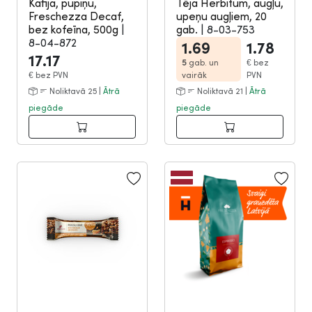
Kafija, pupiņu,
Tēja Herbitum, augļu,
Freschezza Decaf,
upeņu augļiem, 20
bez kofeīna, 500g
|
gab.
|
8-03-753
8-04-872
1.69
1.78
17.17
5
gab. un
€
bez
€
bez PVN
vairāk
PVN
Noliktavā 25 |
Ātrā
Noliktavā 21 |
Ātrā
piegāde
piegāde