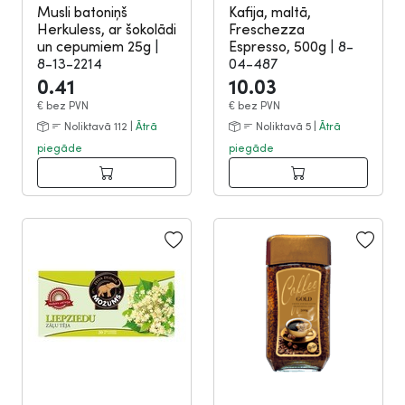
Musli batoniņš
Kafija, maltā,
Herkuless, ar šokolādi
Freschezza
un cepumiem 25g
|
Espresso, 500g
|
8-
8-13-2214
04-487
0.41
10.03
€
bez PVN
€
bez PVN
Noliktavā 112 |
Ātrā
Noliktavā 5 |
Ātrā
piegāde
piegāde