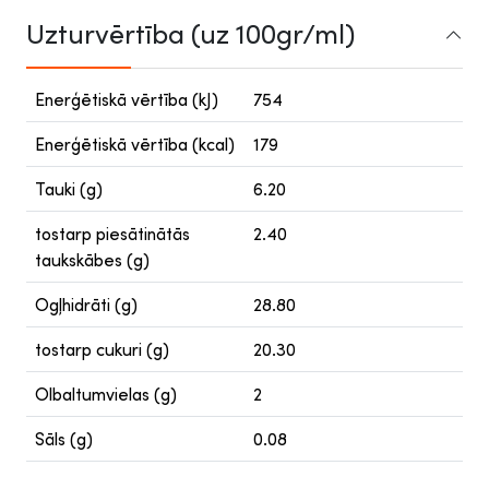
Uzturvērtība (uz 100gr/ml)
Enerģētiskā vērtība (kJ)
754
Enerģētiskā vērtība (kcal)
179
Tauki (g)
6.20
tostarp piesātinātās
2.40
taukskābes (g)
Ogļhidrāti (g)
28.80
tostarp cukuri (g)
20.30
Olbaltumvielas (g)
2
Sāls (g)
0.08