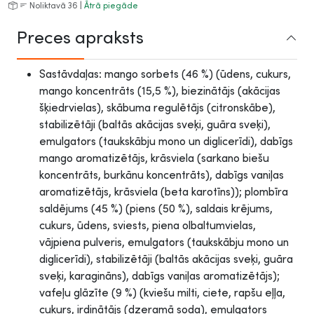
Noliktavā 36 |
Ātrā piegāde
Preces apraksts
Sastāvdaļas: mango sorbets (46 %) (ūdens, cukurs,
mango koncentrāts (15,5 %), biezinātājs (akācijas
šķiedrvielas), skābuma regulētājs (citronskābe),
stabilizētāji (baltās akācijas sveķi, guāra sveķi),
emulgators (taukskābju mono un diglicerīdi), dabīgs
mango aromatizētājs, krāsviela (sarkano biešu
koncentrāts, burkānu koncentrāts), dabīgs vaniļas
aromatizētājs, krāsviela (beta karotīns)); plombīra
saldējums (45 %) (piens (50 %), saldais krējums,
cukurs, ūdens, sviests, piena olbaltumvielas,
vājpiena pulveris, emulgators (taukskābju mono un
diglicerīdi), stabilizētāji (baltās akācijas sveķi, guāra
sveķi, karagināns), dabīgs vaniļas aromatizētājs);
vafeļu glāzīte (9 %) (kviešu milti, ciete, rapšu eļļa,
cukurs, irdinātājs (dzeramā soda), emulgators