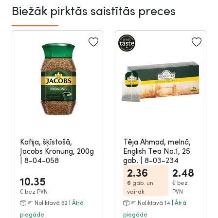
Biežāk pirktās saistītās preces
Kafija, šķīstošā,
Tēja Ahmad, melnā,
Jacobs Kronung, 200g
English Tea No.1, 25
|
8-04-058
gab.
|
8-03-234
2.36
2.48
10.35
6
gab. un
€
bez
€
bez PVN
vairāk
PVN
Noliktavā 52 |
Ātrā
Noliktavā 14 |
Ātrā
piegāde
piegāde