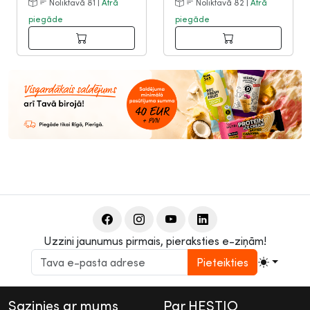
Noliktavā 81 |
Ātrā
Noliktavā 82 |
Ātrā
piegāde
piegāde
Uzzini jaunumus pirmais, pieraksties e-ziņām!
Pieteikties
Sazinies ar mums
Par HESTIO