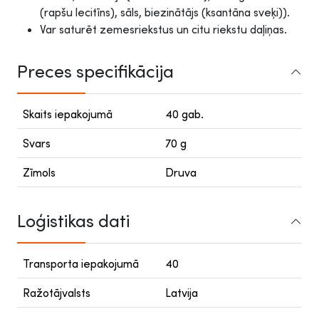
(rapšu lecitīns), sāls, biezinātājs (ksantāna sveķi)).
Var saturēt zemesriekstus un citu riekstu daļiņas.
Preces specifikācija
Skaits iepakojumā
40 gab.
Svars
70 g
Zīmols
Druva
Loģistikas dati
Transporta iepakojumā
40
Ražotājvalsts
Latvija