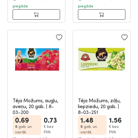
piegāde
piegāde
Tēja Možums, augļu,
Tēja Možums, zāļu,
aveņu, 20 gab.
|
8-
liepziedu, 20 gab.
|
03-200
8-03-251
0.69
0.73
1.48
1.56
6
gab. un
€
bez
6
gab. un
€
bez
vairāk
PVN
vairāk
PVN