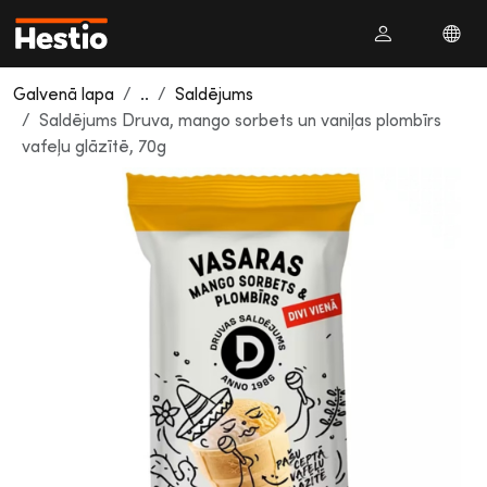
Galvenā lapa
..
Saldējums
Saldējums Druva, mango sorbets un vaniļas plombīrs
vafeļu glāzītē, 70g