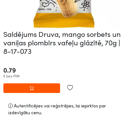
Saldējums Druva, mango sorbets un
vaniļas plombīrs vafeļu glāzītē, 70g |
8-17-073
0.79
€
bez PVN
Autentificējies vai reģistrējies, lai iepirktos par
izdevīgāku cenu.