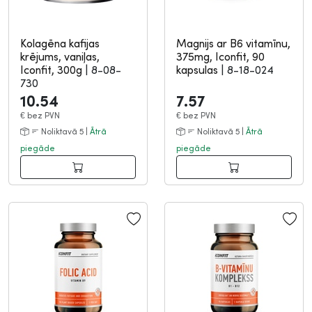
Kolagēna kafijas
Magnijs ar B6 vitamīnu,
krējums, vaniļas,
375mg, Iconfit, 90
Iconfit, 300g
|
8-08-
kapsulas
|
8-18-024
730
10.54
7.57
€
bez PVN
€
bez PVN
Noliktavā 5 |
Ātrā
Noliktavā 5 |
Ātrā
piegāde
piegāde