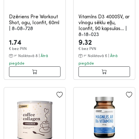
Dzēriens Pre Workout
Vitamīns D3 4000SV, ar
Shot, ogu, Iconfit, 60ml
vīnogu sēklu eļļu,
|
8-08-728
Iconfit, 90 kapsulas...
|
8-18-023
1.74
9.32
€
bez PVN
€
bez PVN
Noliktavā 8 |
Ātrā
Noliktavā 6 |
Ātrā
piegāde
piegāde