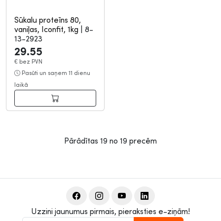
Sūkalu proteīns 80,
vaniļas, Iconfit, 1kg
|
8-
13-2923
29.55
€
bez PVN
Pasūti un saņem 11 dienu
laikā
Pārādītas
19
no
19
precēm
Uzzini jaunumus pirmais, pieraksties e-ziņām!