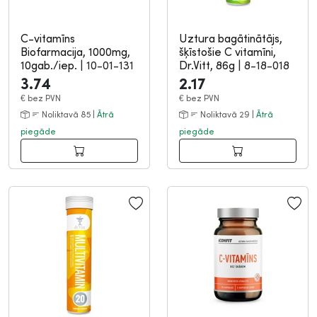
C-vitamīns
Uztura bagātinātājs,
Biofarmacija, 1000mg,
šķīstošie C vitamīni,
10gab./iep.
|
10-01-131
Dr.Vitt, 86g
|
8-18-018
3.74
2.17
€
bez PVN
€
bez PVN
Noliktavā 85 |
Ātrā
Noliktavā 29 |
Ātrā
piegāde
piegāde