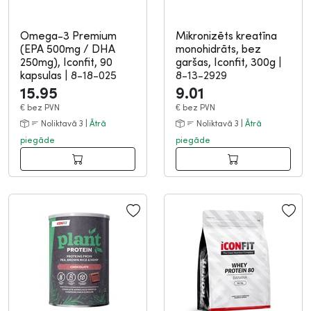
Omega-3 Premium
Mikronizēts kreatīna
(EPA 500mg / DHA
monohidrāts, bez
250mg), Iconfit, 90
garšas, Iconfit, 300g
|
kapsulas
|
8-18-025
8-13-2929
15.95
9.01
€
bez PVN
€
bez PVN
Noliktavā 3 |
Ātrā
Noliktavā 3 |
Ātrā
piegāde
piegāde