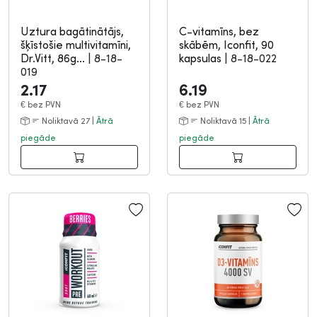
Uztura bagātinātājs,
C-vitamīns, bez
šķīstošie multivitamīni,
skābēm, Iconfit, 90
Dr.Vitt, 86g...
|
8-18-
kapsulas
|
8-18-022
019
2.17
6.19
€
bez PVN
€
bez PVN
Noliktavā 27 |
Ātrā
Noliktavā 15 |
Ātrā
piegāde
piegāde