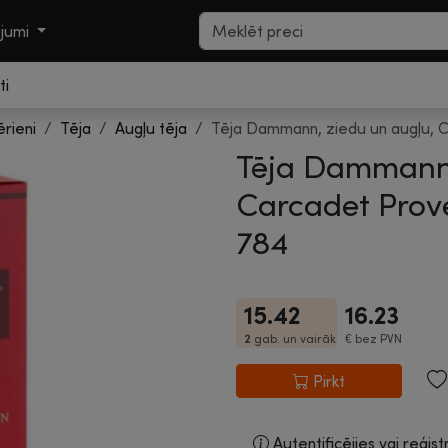
ojumi
ti
ērieni
Tēja
Augļu tēja
Tēja Dammann, ziedu un augļu, 
Tēja Dammann,
Carcadet Prove
784
15.42
16.23
2
gab. un vairāk
€
bez PVN
Pirkt
Autentificējies vai reģist