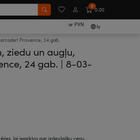
0
0.00
ar PVN
lv
Carcadet Provence, 24 gab.
 ziedu un augļu,
nce, 24 gab. |
8-03-
rējies, lai iepirktos par izdevīgāku cenu.