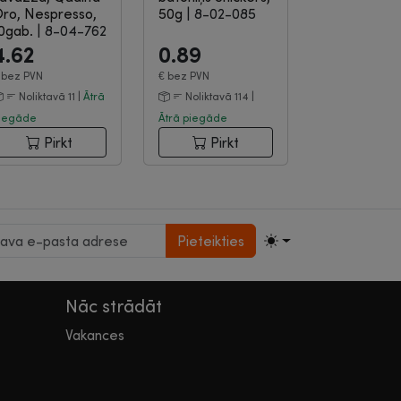
ro, Nespresso,
50g
|
8-02-085
0gab.
|
8-04-762
4.62
0.89
€
bez PVN
€
bez PVN
Noliktavā 11 |
Ātrā
Noliktavā 114 |
iegāde
Ātrā piegāde
Pirkt
Pirkt
Pieteikties
Nāc strādāt
Vakances