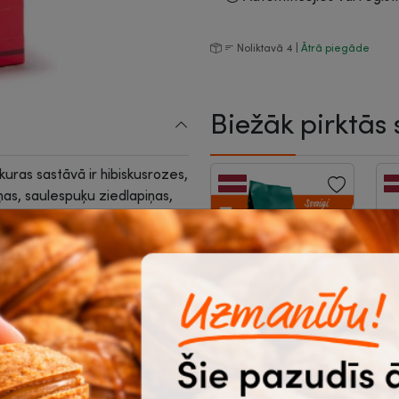
Noliktavā 4 |
Ātrā piegāde
Biežāk pirktās 
uras sastāvā ir hibiskusrozes,
ņas, saulespuķu ziedlapiņas,
tā piešķirs ekstravaganci un
° temperatūrā.
siņi.
Kafija, maltā,
Z
Freschezza
L