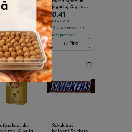
1-115
meža ogām un
jogurtu, 25g
|
8-
13-2211
2.20
0.41
€
bez PVN
€
bez PVN
Noliktavā 41 |
Noliktavā 269 |
trā piegāde
Ātrā piegāde
Pirkt
Pirkt
afijas kapsulas
Šokolādes
avazza, Qualita
batoniņš Snickers,