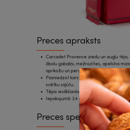
Preces apraksts
Carcadet Provence ziedu un augļu tēja, k
ābolu gabaliņi, mežrozītes, apelsīna mizi
aprikožu un persiku augļi.
Pasniedzot karstā vai ledus tējas veidā, 
svētku sajūtu.
Tējas ievilkšanās laiks 5 -6 minūtes, 100
Iepakojumā: 24 atsevišķi iepakoti zīda mai
Preces specifikācija