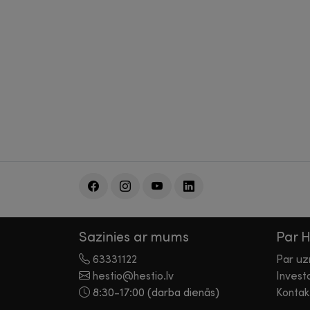
Sazinies ar mums
Par 
63331122
Par u
hestio@hestio.lv
Invest
8:30-17:00 (darba dienās)
Kontak