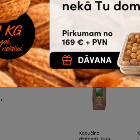
Brasil, 500g
|
8-
0
.
04-787
11.54
€
bez PVN
Noliktavā 37 |
aisiņos
Ātrā piegāde
Ā
ann
Pirkt
ja
Kapučīno
K
dzēriens, Irish
L