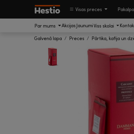
Visas preces
Pakalp
Akcijas
Jaunumi
Kontak
Par mums
Viss skolai
Galvenā lapa
Preces
Pārtika, kafija un dz