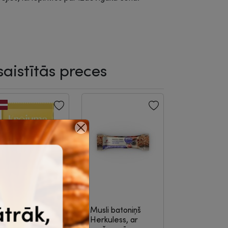
saistītās preces
efīrs krējuma,
Musli batoniņš
aima, 200 g
|
8-
Herkuless, ar