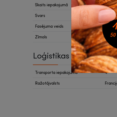
Skaits iepakojumā
24 gab
Svars
96 g
Fasējuma veids
Tēja m
Zīmols
Damm
Loģistikas dati
Transporta iepakojumā
4
Ražotājvalsts
Franci