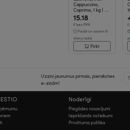
Cappuccino,
O
Caprimo, 1 kg
|
8-
1
04-301
15.18
€
bez PVN
Pasūti un saņem 8
dienu laikā
p
Pirkt
Uzzini jaunumus pirmais, pieraksties
e-ziņām!
HESTIO
Noderīgi
zņēmumu
Piegādes nosacījumi
oriem
Iepirkšanās noteikumi
ti
Privātuma politika