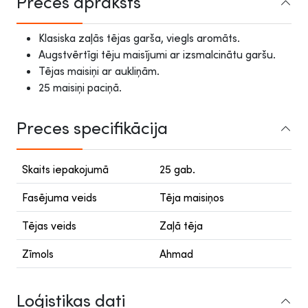
Preces apraksts
Klasiska zaļās tējas garša, viegls aromāts.
Augstvērtīgi tēju maisījumi ar izsmalcinātu garšu.
Tējas maisiņi ar aukliņām.
25 maisiņi paciņā.
Preces specifikācija
Skaits iepakojumā
25 gab.
Fasējuma veids
Tēja maisiņos
Tējas veids
Zaļā tēja
Zīmols
Ahmad
Loģistikas dati