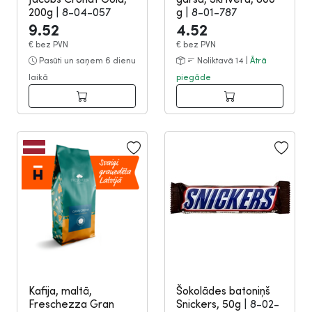
200g
|
8-04-057
g
|
8-01-787
9.52
4.52
€
bez PVN
€
bez PVN
Pasūti un saņem 6 dienu
Noliktavā 14 |
Ātrā
laikā
piegāde
Kafija, maltā,
Šokolādes batoniņš
Freschezza Gran
Snickers, 50g
|
8-02-