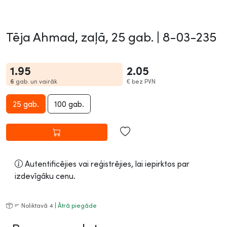
Tēja Ahmad, zaļā, 25 gab. |
8-03-235
1.95
2.05
6
gab. un vairāk
€
bez PVN
25 gab.
100 gab.
Autentificējies vai reģistrējies, lai iepirktos par
izdevīgāku cenu.
Noliktavā 4 |
Ātrā piegāde