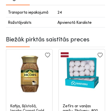
Transporta iepakojumā
24
Ražotājvalsts
Apvienotā Karaliste
Biežāk pirktās saistītās preces
Kafija, šķīstošā,
Zefīrs ar vaniļas
Jacobs Cronat Gold,
garšu, Skrīveru, 800