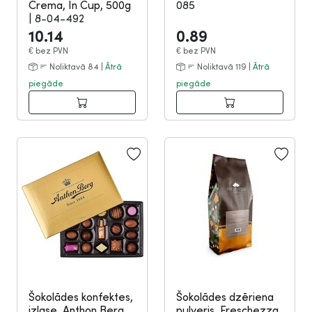
Crema, In Cup, 500g
085
|
8-04-492
10.14
0.89
€
bez PVN
€
bez PVN
Noliktavā 84 |
Ātrā
Noliktavā 119 |
Ātrā
piegāde
piegāde
Šokolādes konfektes,
Šokolādes dzēriena
izlase, Anthon Berg
pulveris, Freschezza