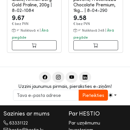
Gold Praline, 200g
|
Chocolate Premium,
8-02-1084
1kg...
|
8-04-290
9.67
9.58
€
bez PVN
€
bez PVN
Noliktavā 4 |
Ātrā
Noliktavā 348 |
Ātrā
piegāde
piegāde
Uzzini jaunumus pirmais, pieraksties e-ziņām!
Pieteikties
Sazinies ar mums
Par HESTIO
63331122
Par uzņēmumu
hestio@hestio.lv
Investoriem