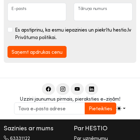
E-pasts
Tālruņa numurs
Es apstiprinu, ka esmu iepazinies un piekrītu hestio.lv
Privātuma politikai
.
Saņemt apdrukas cenu
Uzzini jaunumus pirmais, pieraksties e-ziņām!
Pieteikties
Sazinies ar mums
Par HESTIO
63331122
Par uzņēmumu