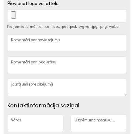
Pievienot logo vai attēlu
Pieņemtie formāti .ai, .cdr, .eps, .pdf, .psd, .svg vai .jpg, .png, .webp
Komentāri par novietojumu
Komentāri par logo krāsu
Jautājumi (precizējumi)
Kontaktinformācija saziņai
Vārds
Uzņēmuma nosaukums