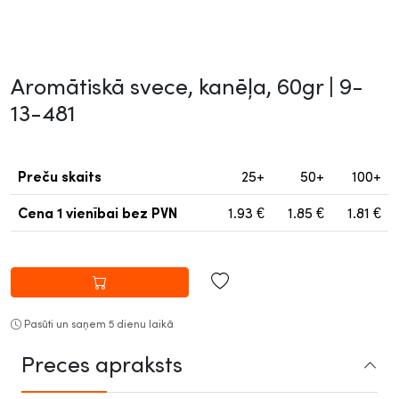
Aromātiskā svece, kanēļa, 60gr |
9-
13-481
Preču skaits
25+
50+
100+
Cena 1 vienībai
bez PVN
1.93
€
1.85
€
1.81
€
Pasūti un saņem 5 dienu laikā
Preces apraksts