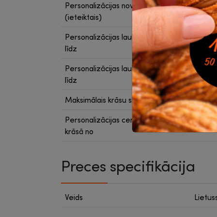
Personalizācijas novietojums
uz pan
(ieteiktais)
Personalizācijas laukuma garums
270 m
līdz
Personalizācijas laukuma platums
180 m
līdz
Maksimālais krāsu skaits
2
Personalizācijas cena EUR ar logo 1
0.88
krāsā no
Preces specifikācija
Veids
Lietus