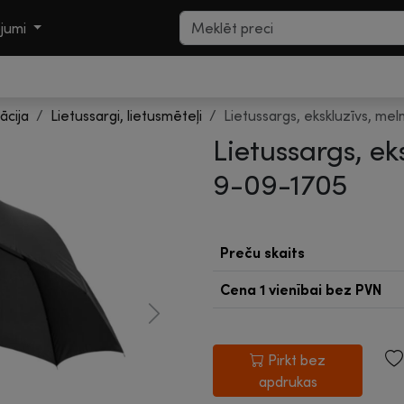
ojumi
ācija
Lietussargi, lietusmēteļi
Lietussargs, ekskluzīvs, mel
Lietussargs, ek
9-09-1705
Preču skaits
Cena 1 vienībai
bez PVN
Next
Pirkt bez
apdrukas