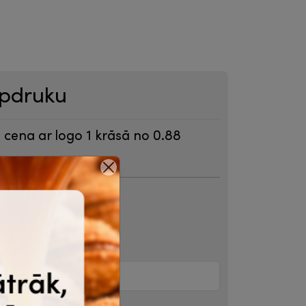
apdruku
 cena ar logo 1 krāsā no 0.88
.psd, .svg vai .jpg, .png, .webp