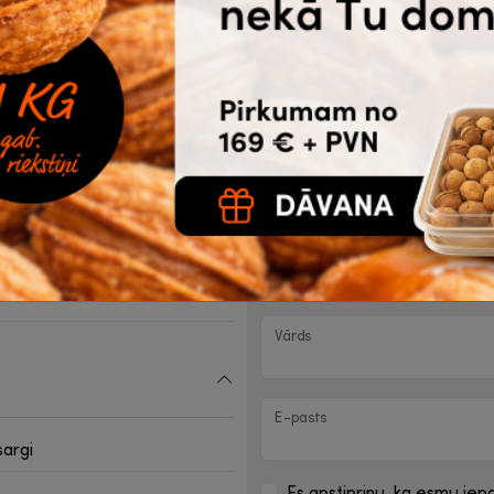
eļa
Komentāri par novietojumu
m
Komentāri par logo krāsu
m
Jautājumi (precizējumi)
Kontaktinformācija saz
Vārds
E-pasts
sargi
Es apstiprinu, ka esmu iepa