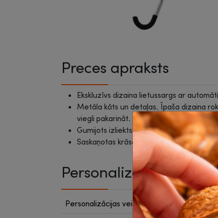
Preces apraksts
Ekskluzīvs dizaina lietussargs ar automāt
Metāla kāts un detaļas. Īpaša dizaina rokt
viegli pakarināt.
Gumijots izliekts rokturis ar alumīnija det
Saskaņotas krāsas maisiņš. Ponža poliest
Personalizācija
Personalizācijas veids (ieteiktais)
sietsp