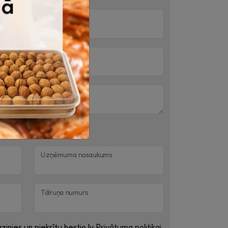
iņai
Uzņēmuma nosaukums
Tālruņa numurs
zinies un piekrītu hestio.lv
Privātuma politikai
.