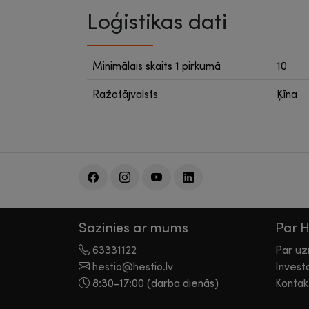
Loģistikas dati
Minimālais skaits 1 pirkumā
10
Ražotājvalsts
Ķīna
Sazinies ar mums
Par 
63331122
Par u
hestio@hestio.lv
Invest
8:30-17:00 (darba dienās)
Kontak