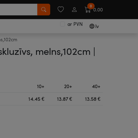
0
0.00
ar PVN
lv
ns,102cm
skluzīvs, melns,102cm |
10+
20+
40+
14.45
€
13.87
€
13.58
€