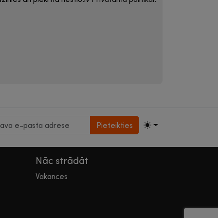
Pieteikties
Nāc strādāt
Vakances