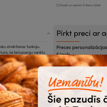
Pasūti un saņem 9 dienu laikā
Pirkt preci ar 
isku atvēršanas funkciju.
Preces personalizācijas
uris, lai lietussargu varētu
€/gab.
aļām.
ers.
Preču skaits (no 10 gab.)
Pievienot logo vai attēlu
iede
Pieņemtie formāti .ai, .cdr, .eps, .pdf, 