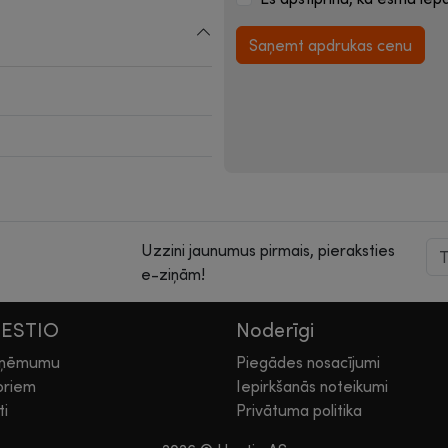
Saņemt apdrukas cenu
Uzzini jaunumus pirmais, pieraksties
e-ziņām!
HESTIO
Noderīgi
zņēmumu
Piegādes nosacījumi
oriem
Iepirkšanās noteikumi
ti
Privātuma politika