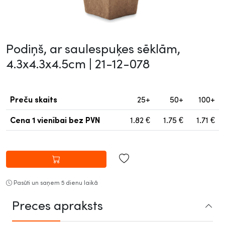
Podiņš, ar saulespuķes sēklām,
4.3x4.3x4.5cm |
21-12-078
Preču skaits
25+
50+
100+
Cena 1 vienībai
bez PVN
1.82
€
1.75
€
1.71
€
Pasūti un saņem 5 dienu laikā
Preces apraksts