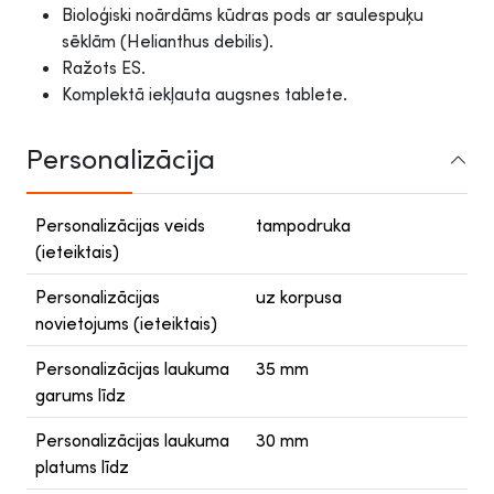
Bioloģiski noārdāms kūdras pods ar saulespuķu
sēklām (Helianthus debilis).
Ražots ES.
Komplektā iekļauta augsnes tablete.
Personalizācija
Personalizācijas veids
tampodruka
(ieteiktais)
Personalizācijas
uz korpusa
novietojums (ieteiktais)
Personalizācijas laukuma
35 mm
garums līdz
Personalizācijas laukuma
30 mm
platums līdz