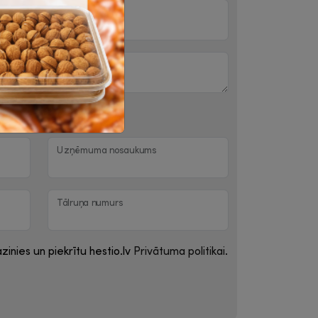
iņai
Uzņēmuma nosaukums
Tālruņa numurs
zinies un piekrītu hestio.lv
Privātuma politikai
.