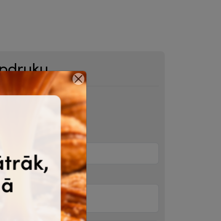
apdruku
.psd, .svg vai .jpg, .png, .webp