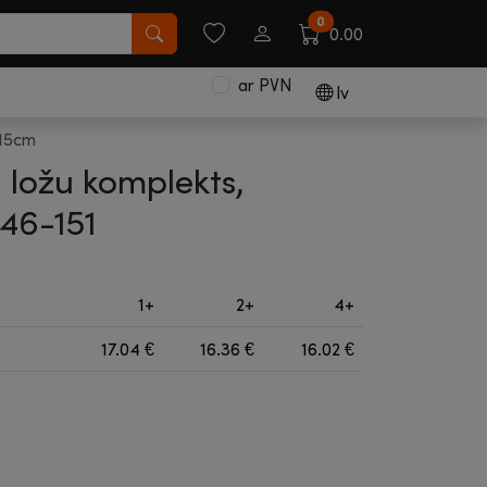
0
0.00
ar PVN
lv
x15cm
 ložu komplekts,
46-151
1+
2+
4+
17.04
€
16.36
€
16.02
€