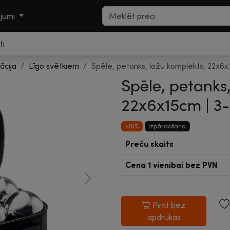
ojumi
ti
ācija
Līgo svētkiem
Spēle, petanks, ložu komplekts, 22x6
Spēle, petanks,
22x6x15cm |
3-
-18%
Izpārdošana
Preču skaits
Cena 1 vienībai
bez PVN
Next
Pirkt bez
apdrukas