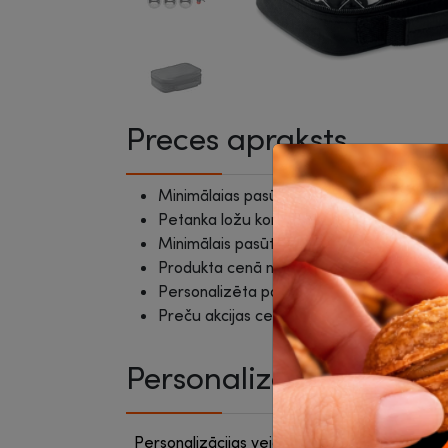
Preces apraksts
Minimālaias pasūtījuma daudzums: 10 ga
Petanka ložu komplekts.
Minimālais pasūtījuma daudzums: 10 gab
Produkta cenā nav iekļautas personalizāc
Personalizēta pasūtījuma izpilde: 10 - 14
Preču akcijas cenas ir spēkā, veicot pasū
Personalizācija
Personalizācijas veids (ieteiktais)
sietsp