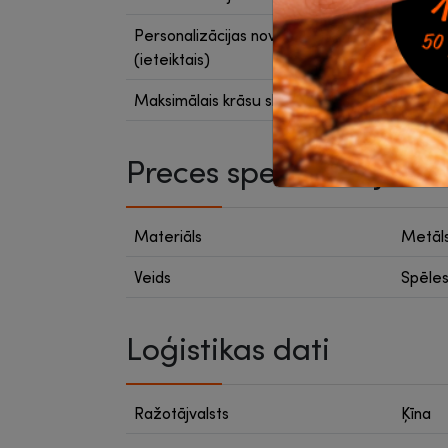
Personalizācijas novietojums
uz so
(ieteiktais)
Maksimālais krāsu skaits
8
Preces specifikācija
Materiāls
Metāl
Veids
Spēle
Loģistikas dati
Ražotājvalsts
Ķīna