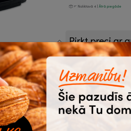
Noliktavā 4 |
Ātrā piegāde
Pirkt preci ar 
b.
Preču skaits (no 1 gab.)
.
ijas izmaksas.
Pievienot logo vai attēlu
 dienas.
tījumu interneta veikalā.
Pieņemtie formāti .ai, .cdr, .eps, .pdf, 
Komentāri par novietojumu
iede