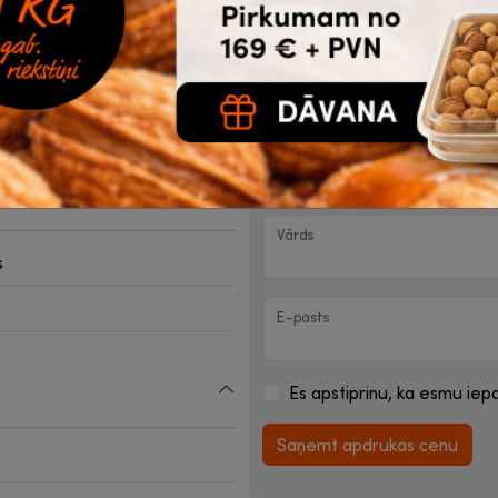
Komentāri par logo krāsu
mas
Jautājumi (precizējumi)
Kontaktinformācija saz
Vārds
s
s
E-pasts
Es apstiprinu, ka esmu iepa
Saņemt apdrukas cenu