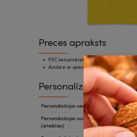
Preces apraksts
PVC lietusmētelis ar kapuci.
Aizdare ar spiedpogu
Personalizācija
Personalizācijas veids (ieteiktais)
sietsp
Personalizācijas novietojums
priekš
(ieteiktais)