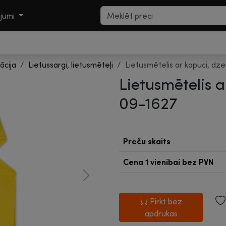
ojumi
ācija
Lietussargi, lietusmēteļi
Lietusmētelis ar kapuci, dze
Lietusmētelis a
09-1627
Preču skaits
Cena 1 vienībai
bez PVN
Next
Pirkt bez
apdrukas