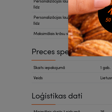
Personalizācijas laukuma garums
260 m
līdz
Personalizācijas laukuma platums
200 m
līdz
Maksimālais krāsu skaits
1
Preces specifikācija
Skaits iepakojumā
1 gab.
Veids
Lietus
Loģistikas dati
Minimālais skaits 1 pirkumā
25