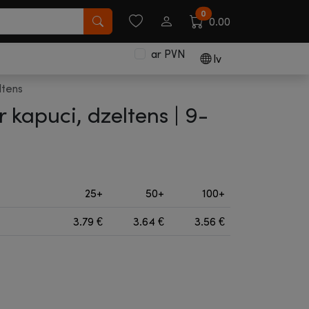
0
0.00
ar PVN
lv
ltens
r kapuci, dzeltens |
9-
25+
50+
100+
3.79
€
3.64
€
3.56
€