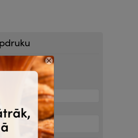
apdruku
.psd, .svg vai .jpg, .png, .webp