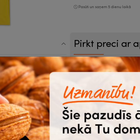
Pasūti un saņem 5 dienu laikā
Pirkt preci ar 
Preču skaits (no 25 gab.)
Pievienot logo vai attēlu
iede
Pieņemtie formāti .ai, .cdr, .eps, .pdf, 
puse
Komentāri par novietojumu