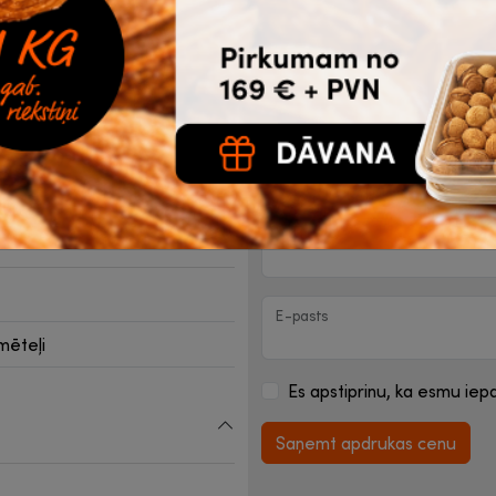
m
Komentāri par logo krāsu
m
Jautājumi (precizējumi)
Kontaktinformācija saz
Vārds
E-pasts
mēteļi
Es apstiprinu, ka esmu iepa
Saņemt apdrukas cenu