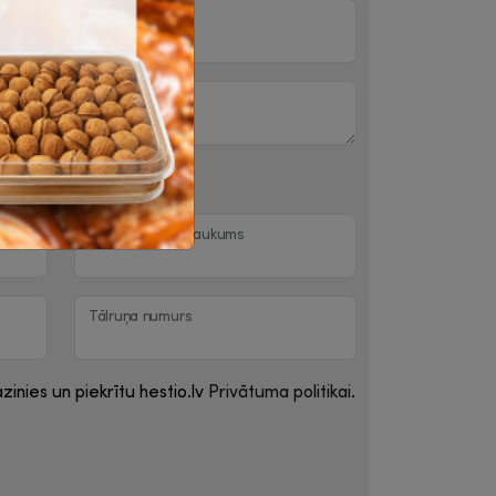
iņai
Uzņēmuma nosaukums
Tālruņa numurs
zinies un piekrītu hestio.lv
Privātuma politikai
.