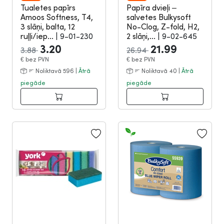
Tualetes papīrs
Papīra dvieļi –
Amoos Softness, T4,
salvetes Bulkysoft
3 slāņi, balta, 12
No-Clog, Z-fold, H2,
ruļļi/iep...
|
9-01-230
2 slāņi,...
|
9-02-645
3.20
21.99
3.88
26.94
€
bez PVN
€
bez PVN
Noliktavā 596 |
Ātrā
Noliktavā 40 |
Ātrā
piegāde
piegāde