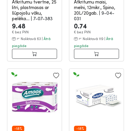
Atkritumu tvertne, 25
Atkritumu maisi,
litri, plastmasas ar
melni, 12mikr., Spino,
šūpojošu vāku,
20L/20gab.
|
9-04-
pelēka...
|
7-07-383
031
9.48
0.74
€
bez PVN
€
bez PVN
Noliktavā 63 |
Ātrā
Noliktavā 119 |
Ātrā
piegāde
piegāde
-18%
-18%