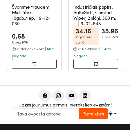
Švamme traukiem
Industriālais papīrs,
Midi, York,
BulkySoft, Comfort
10gab./iep.
|
9-12-
Wiper, 2 slāņi, 360 m,
030
...
|
9-02-643
34.16
35.96
0.68
2
gab. un
€
bez PVN
€
bez PVN
vairāk
Noliktavā 2142 |
Ātrā
Noliktavā 19 |
Ātrā
piegāde
piegāde
Uzzini jaunumus pirmais, pieraksties e-ziņām!
Pieteikties