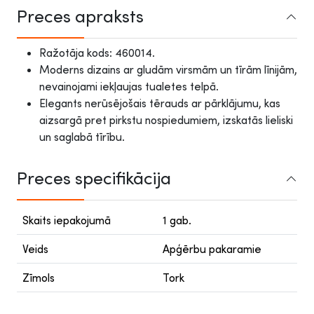
Preces apraksts
Ražotāja kods: 460014.
Moderns dizains ar gludām virsmām un tīrām līnijām,
nevainojami iekļaujas tualetes telpā.
Elegants nerūsējošais tērauds ar pārklājumu, kas
aizsargā pret pirkstu nospiedumiem, izskatās lieliski
un saglabā tīrību.
Preces specifikācija
Skaits iepakojumā
1 gab.
Veids
Apģērbu pakaramie
Zīmols
Tork