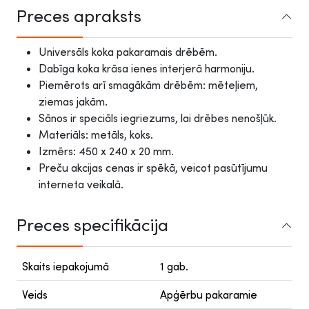
Preces apraksts
Universāls koka pakaramais drēbēm.
Dabīga koka krāsa ienes interjerā harmoniju.
Piemērots arī smagākām drēbēm: mēteļiem,
ziemas jakām.
Sānos ir speciāls iegriezums, lai drēbes nenošļūk.
Materiāls: metāls, koks.
Izmērs: 450 x 240 x 20 mm.
Preču akcijas cenas ir spēkā, veicot pasūtījumu
interneta veikalā.
Preces specifikācija
Skaits iepakojumā
1 gab.
Veids
Apģērbu pakaramie