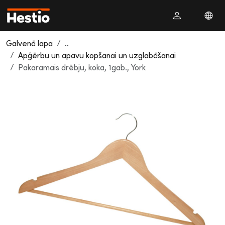
Galvenā lapa
..
Apģērbu un apavu kopšanai un uzglabāšanai
Pakaramais drēbju, koka, 1gab., York