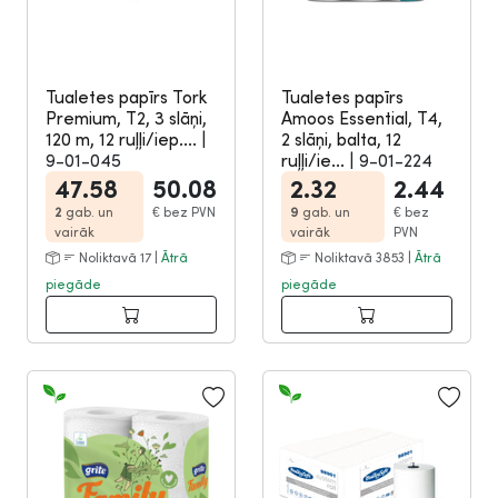
Tualetes papīrs Tork
Tualetes papīrs
Premium, T2, 3 slāņi,
Amoos Essential, T4,
120 m, 12 ruļļi/iep....
|
2 slāņi, balta, 12
9-01-045
ruļļi/ie...
|
9-01-224
47.58
50.08
2.32
2.44
2
gab. un
€
bez PVN
9
gab. un
€
bez
vairāk
vairāk
PVN
Noliktavā 17 |
Ātrā
Noliktavā 3853 |
Ātrā
piegāde
piegāde