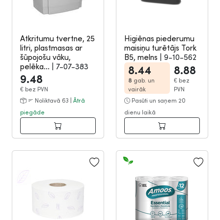
Atkritumu tvertne, 25
Higiēnas piederumu
litri, plastmasas ar
maisiņu turētājs Tork
šūpojošu vāku,
B5, melns
|
9-10-562
pelēka...
|
7-07-383
8.44
8.88
9.48
8
gab. un
€
bez
€
bez PVN
vairāk
PVN
Noliktavā 63 |
Ātrā
Pasūti un saņem 20
piegāde
dienu laikā