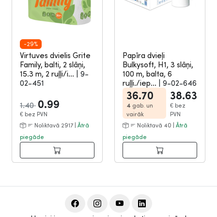
-29%
Virtuves dvielis Grite
Papīra dvieļi
Family, balti, 2 slāņi,
Bulkysoft, H1, 3 slāņi,
15.3 m, 2 ruļļi/i...
|
9-
100 m, balta, 6
02-451
ruļļi./iep...
|
9-02-646
36.70
38.63
0.99
1.40
4
gab. un
€
bez
€
bez PVN
vairāk
PVN
Noliktavā 2917 |
Ātrā
Noliktavā 40 |
Ātrā
piegāde
piegāde