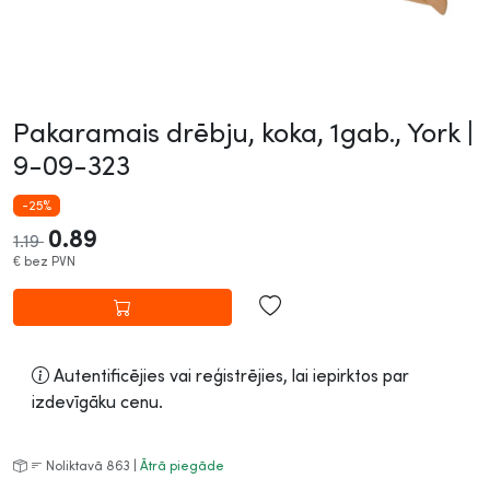
Pakaramais drēbju, koka, 1gab., York |
9-09-323
-25%
0.89
1.19
€
bez PVN
Autentificējies vai reģistrējies, lai iepirktos par
izdevīgāku cenu.
Noliktavā 863 |
Ātrā piegāde