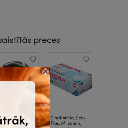
saistītās preces
-47%
ualetes papīra
Cimdi nitrila, Eco-
urētājs Grite
Plus, M izmērs,