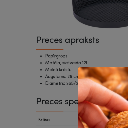
Preces apraksts
Papīrgrozs
Metāla, sietveida 12l.
Melnā krāsā.
Augstums: 28 cm
Diametrs: 265/210 mm
Preces specifikācija
Krāsa
Melna