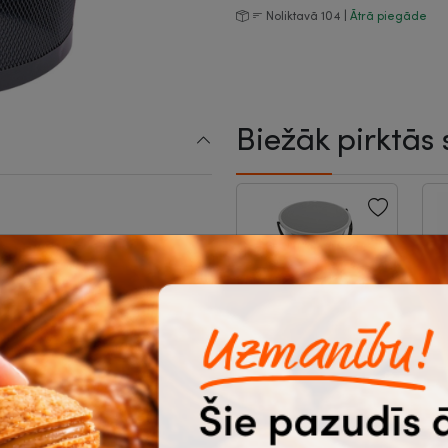
Noliktavā 104 |
Ātrā piegāde
Biežāk pirktās 
-36%
Spainis 10L,
T
plastmasas,
t