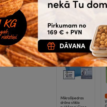
asorti, York
|
9-
M
12-385
m
1.69
2.64
5
nect
€
bez PVN
Noliktavā 39 |
Ātrā piegāde
p
Pirkt
Mikrošķiedras
V
drāna stikla
G