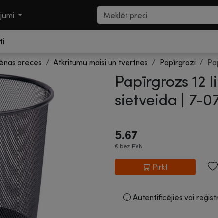
ojumi
ti
iēnas preces
Atkritumu maisi un tvertnes
Papīrgrozi
Pap
Papīrgrozs 12 li
sietveida |
7-0
5.67
€
bez PVN
Pirkt
Autentificējies vai reģist