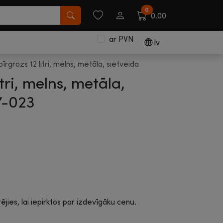
0
0.00
ar PVN
lv
īrgrozs 12 litri, melns, metāla, sietveida
tri, melns, metāla,
7-023
rējies, lai iepirktos par izdevīgāku cenu.