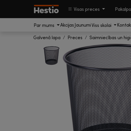
Visas preces
Pakalp
Akcijas
Jaunumi
Kontak
Par mums
Viss skolai
Galvenā lapa
Preces
Saimniecības un hig