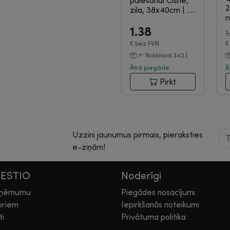
pulēšanai Cisne,
2
zila, 38x40cm
|
9-
r
12-866
1.38
1
€
bez PVN
Noliktavā 342 |
Ātrā piegāde
Ā
Pirkt
Uzzini jaunumus pirmais, pieraksties
e-ziņām!
HESTIO
Noderīgi
zņēmumu
Piegādes nosacījumi
oriem
Iepirkšanās noteikumi
ti
Privātuma politika