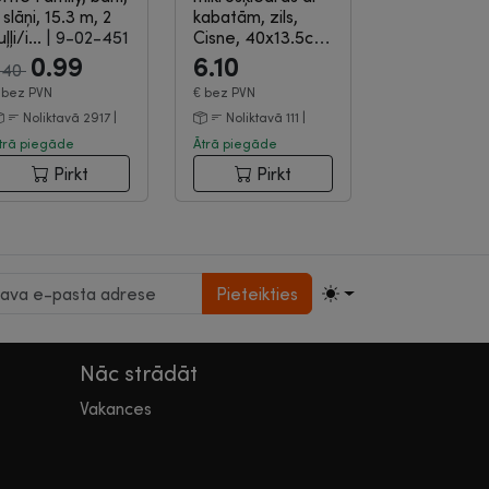
 slāņi, 15.3 m, 2
kabatām, zils,
uļļi/i...
|
9-02-451
Cisne, 40x13.5cm
|
9-12-832
0.99
6.10
.40
€
bez PVN
€
bez PVN
Noliktavā 2917 |
Noliktavā 111 |
trā piegāde
Ātrā piegāde
Pirkt
Pirkt
Pieteikties
Nāc strādāt
Vakances