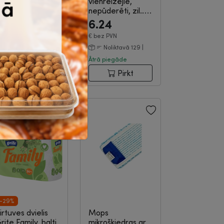
ini Centrefeed,
vienreizējie,
elns
|
9-10-715
nepūderēti, zil...
|
9-11-267
29.99
6.24
6.13
€
bez PVN
€
bez PVN
Noliktavā 8 |
Ātrā
Noliktavā 129 |
iegāde
Ātrā piegāde
Pirkt
Pirkt
-29%
irtuves dvielis
Mops
rite Family, balti,
mikrošķiedras ar