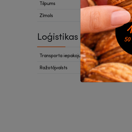
Tilpums
12 L
Zīmols
Q-Con
Loģistikas dati
Transporta iepakojumā
12
Ražotājvalsts
Ķīna