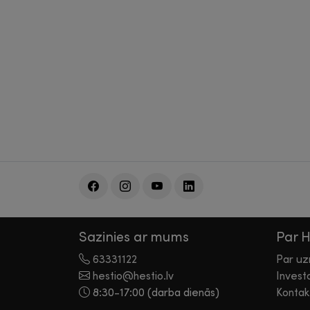
Sazinies ar mums
Par 
63331122
Par u
hestio@hestio.lv
Invest
8:30-17:00 (darba dienās)
Kontak