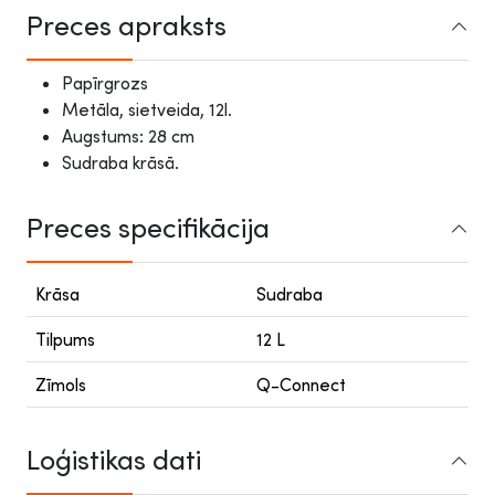
Preces apraksts
Papīrgrozs
Metāla, sietveida, 12l.
Augstums: 28 cm
Sudraba krāsā.
Preces specifikācija
Krāsa
Sudraba
Tilpums
12 L
Zīmols
Q-Connect
Loģistikas dati