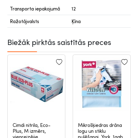
Transporta iepakojumā
12
Ražotājvalsts
Ķīna
Biežāk pirktās saistītās preces
Cimdi nitrila, Eco-
Mikrošķiedras drāna
Plus, M izmērs,
logu un stiklu
vienreizējie,
pulēšanai, York, 1gab.