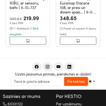
XIBU, ar sensoru,
Euromop Starace
balts
|
9-10-737
108, ar presi un
diviem spaiņ...
|
9-09-
1531
219.99
348.65
300.64
€
bez PVN
€
bez PVN
Noliktavā 1 |
Ātrā
Pasūti un saņem 6 dienu
piegāde
laikā
Uzzini jaunumus pirmais, pieraksties e-ziņām!
Pieteikties
Sazinies ar mums
Par HESTIO
63331122
Par uzņēmumu