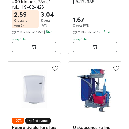
400 loksnes, 73m, 1
|
9-12-336
rul...
|
9-02-423
2.89
3.04
1.67
6
gab. un
€
bez
vairāk
PVN
€
bez PVN
Noliktavā 1395 |
Ātrā
Noliktavā 14 |
Ātrā
piegāde
piegāde
-27%
Izpārdošana
Papīra dvieļu turētājs
Uzkopšanas ratiņi,