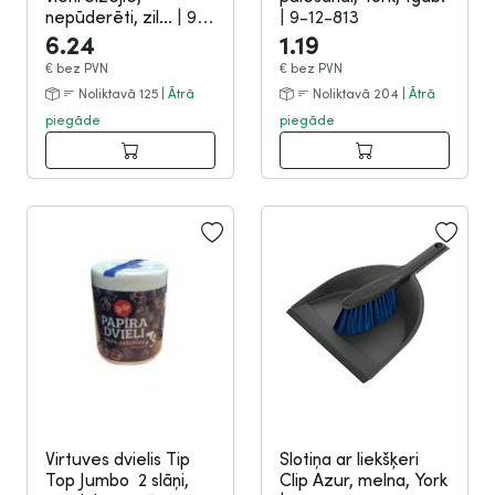
nepūderēti, zil...
|
9-
|
9-12-813
11-267
6.24
1.19
€
bez PVN
€
bez PVN
Noliktavā 125 |
Ātrā
Noliktavā 204 |
Ātrā
piegāde
piegāde
Virtuves dvielis Tip
Slotiņa ar liekšķeri
Top Jumbo 2 slāņi,
Clip Azur, melna, York