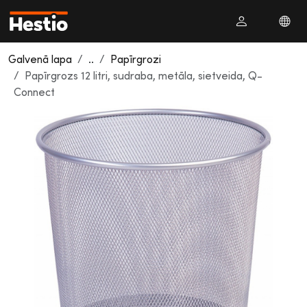
Galvenā lapa
..
Papīrgrozi
Papīrgrozs 12 litri, sudraba, metāla, sietveida, Q-
Connect