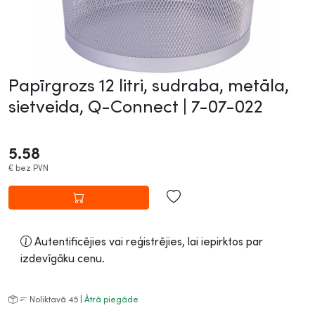
Papīrgrozs 12 litri, sudraba, metāla,
sietveida, Q-Connect |
7-07-022
5.58
€
bez PVN
Autentificējies vai reģistrējies, lai iepirktos par
izdevīgāku cenu.
Noliktavā 45 |
Ātrā piegāde