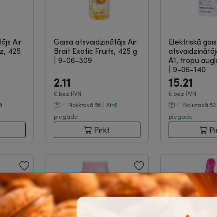
ājs Air
Gaisa atsvaidzinātājs Air
Elektriskā gai
z, 425
Brait Exotic Fruits, 425 g
atsvaidzinātā
|
9-06-309
A1, tropu augļ
|
9-06-140
2.11
15.21
€
bez PVN
€
bez PVN
ā
Noliktavā 56 |
Ātrā
Noliktavā 52
piegāde
piegāde
Pirkt
Pi