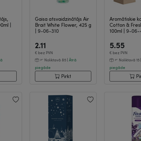
ājs,
Gaisa atsvaidzinātājs Air
Aromātiskie ko
00ml
|
Brait White Flower, 425 g
Cotton & Fres
|
9-06-310
100ml
|
9-06-
2.11
5.55
€
bez PVN
€
bez PVN
rā
Noliktavā 85 |
Ātrā
Noliktavā 15 
piegāde
piegāde
Pirkt
Pi