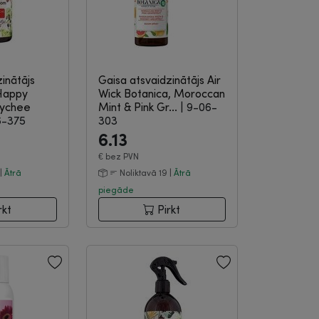
inātājs
Gaisa atsvaidzinātājs Air
Happy
Wick Botanica, Moroccan
Lychee
Mint & Pink Gr...
|
9-06-
6-375
303
6.13
€
bez PVN
 |
Ātrā
Noliktavā 19 |
Ātrā
piegāde
rkt
Pirkt