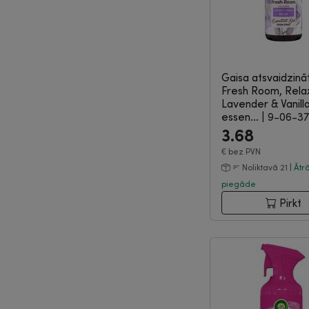
Gaisa atsvaidzinā
Fresh Room, Rela
Lavender & Vanill
essen...
|
9-06-3
3.68
€
bez PVN
Noliktavā 21 |
Ātr
piegāde
Pirkt