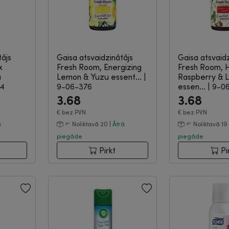
tājs
Gaisa atsvaidzinātājs
Gaisa atsvaidz
x
Fresh Room, Energizing
Fresh Room, 
a
Lemon & Yuzu essent...
|
Raspberry & 
74
9-06-376
essen...
|
9-0
3.68
3.68
€
bez PVN
€
bez PVN
ā
Noliktavā 20 |
Ātrā
Noliktavā 19
piegāde
piegāde
Pirkt
Pi