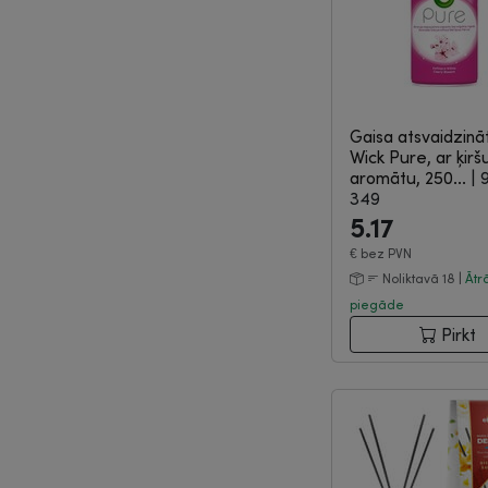
Gaisa atsvaidzināt
Wick Pure, ar ķirš
aromātu, 250...
|
349
5.17
€
bez PVN
Noliktavā 18 |
Ātr
piegāde
Pirkt