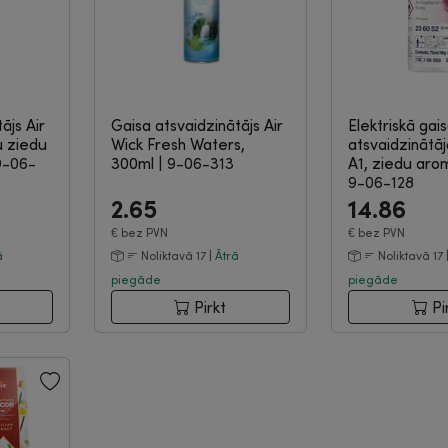
ājs Air
Gaisa atsvaidzinātājs Air
Elektriskā gai
u ziedu
Wick Fresh Waters,
atsvaidzinātā
9-06-
300ml
|
9-06-313
A1, ziedu arom
9-06-128
2.65
14.86
€
bez PVN
€
bez PVN
ā
Noliktavā 17 |
Ātrā
Noliktavā 17 
piegāde
piegāde
Pirkt
Pi