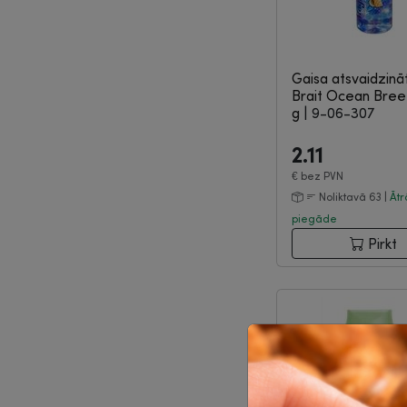
Gaisa atsvaidzināt
Brait Ocean Bree
g
|
9-06-307
2.11
€
bez PVN
Noliktavā 63 |
Ātr
piegāde
Pirkt