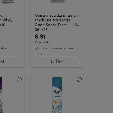
ciņi,
Gaisa atsvaidzinātājs un
h Wind,
smaku neitralizētājs,
410
Good Sense Fresh,...
|
9-
06-418
6.91
€
bez PVN
|
Ātrā
Pasūti un saņem 14 dienu
laikā
rkt
Pirkt