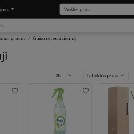
ojumi
ti
iēnas preces
Gaisa atsvaidzinātāji
ji