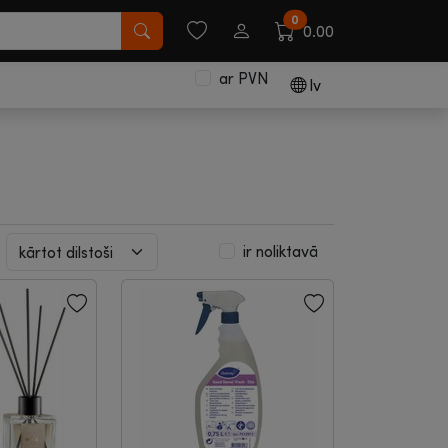
0
0.00
ar PVN
lv
ir noliktavā