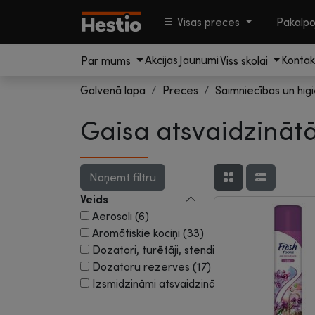
Visas preces
Pakalp
Akcijas
Jaunumi
Kontak
Par mums
Viss skolai
Galvenā lapa
Preces
Saimniecības un hig
Gaisa atsvaidzinātā
Veids
Aerosoli (6)
Aromātiskie kociņi (33)
Dozatori, turētāji, stendi (6)
Dozatoru rezerves (17)
Izsmidzināmi atsvaidzinātāji (12)