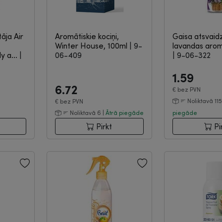
āja Air
Aromātiskie kociņi,
Gaisa atsvaidz
Winter House, 100ml
|
9-
lavandas arom
y a...
|
06-409
|
9-06-322
1.59
6.72
€
bez PVN
ā
Noliktavā 115
€
bez PVN
Noliktavā 6 |
Ātrā piegāde
piegāde
Pirkt
Pi