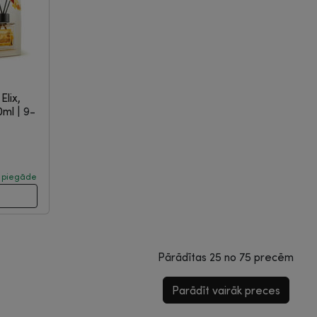
Elix,
00ml
|
9-
ā piegāde
Pārādītas
25
no
75
precēm
Parādīt vairāk preces