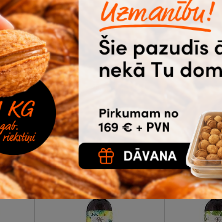
āja Air
Gaisa atsvaidzinātājs Air
Gaisa atsvaidz
Wick fresh matic
Brait Paradise
ower...
rezerve, Magnolia an...
|
425 g
|
9-06-
9-06-373
3.43
2.11
€
bez PVN
€
bez PVN
ā
Noliktavā 26 |
Ātrā
Noliktavā 24
piegāde
piegāde
Pirkt
Pi