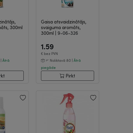
inātājs,
Gaisa atsvaidzinātājs,
āts, 300ml
svaiguma aromāts,
300ml
|
9-06-326
1.59
€
bez PVN
 |
Ātrā
Noliktavā 80 |
Ātrā
piegāde
rkt
Pirkt