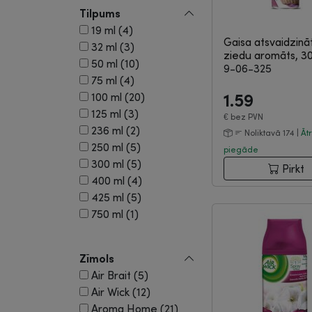
Tilpums
19 ml (4)
Gaisa atsvaidzināt
32 ml (3)
ziedu aromāts, 3
50 ml (10)
9-06-325
75 ml (4)
100 ml (20)
1.59
125 ml (3)
€
bez PVN
236 ml (2)
Noliktavā 174 |
Āt
250 ml (5)
piegāde
300 ml (5)
Pirkt
400 ml (4)
425 ml (5)
750 ml (1)
Zīmols
Air Brait (5)
Air Wick (12)
Aroma Home (21)