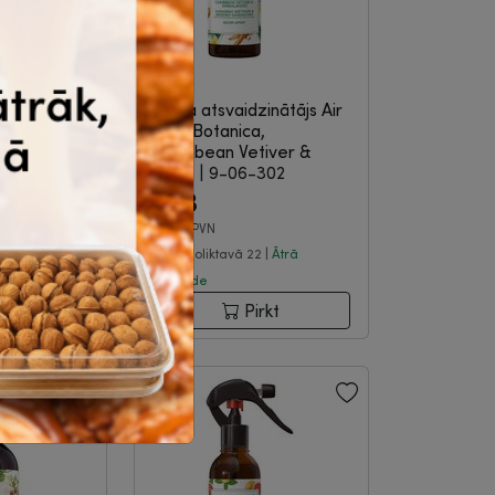
inātājs Air
Gaisa atsvaidzinātājs Air
 Flower,
Wick Botanica,
308
Caribbean Vetiver &
San...
|
9-06-302
6.13
€
bez PVN
 |
Ātrā
Noliktavā 22 |
Ātrā
piegāde
rkt
Pirkt