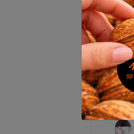
Gaisa atsvaidzināt
Wick fresh matic
rezerve, White Fl
|
9-06-154
3.46
€
bez PVN
Noliktavā 31 |
Ātr
piegāde
Pirkt