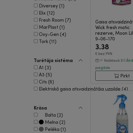
Diversey (1)
Elix (12)
Fresh Room (7)
Gaisa atsvaidzināt
MarPlast (1)
Wick fresh matic
rezerve, Moon Lill
Oxy-Gen (4)
9-06-170
Tork (11)
3.38
€
bez PVN
Turētāja sistēma
Noliktavā 31 |
Ātr
A1 (3)
piegāde
A3 (5)
Pirkt
Cits (6)
Elektriskā gaisa atsvaidzinātāja uzpilde (4)
Krāsa
Balta (2)
Melna (2)
Pelēka (1)