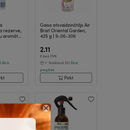
sa
Gaisa atsvaidzinātājs Air
ja rezerve,
Brait Oriental Garden,
u aromāt...
425 g
|
9-06-306
2.11
€
bez PVN
 |
Ātrā
Noliktavā 35 |
Ātrā
piegāde
rkt
Pirkt