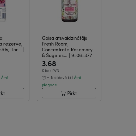
sa
Gaisa atsvaidzinātājs
ja rezerve,
Fresh Room,
āts, Tor...
|
Concentrate Rosemary
& Sage es...
|
9-06-377
3.68
€
bez PVN
|
Ātrā
Noliktavā 14 |
Ātrā
piegāde
rkt
Pirkt