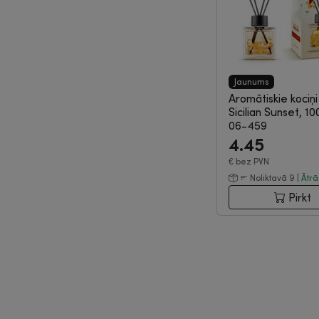
Jaunums
Aromātiskie kociņi 
Sicilian Sunset, 1
06-459
4.45
€
bez PVN
Noliktavā 9 |
Ātr
Pirkt