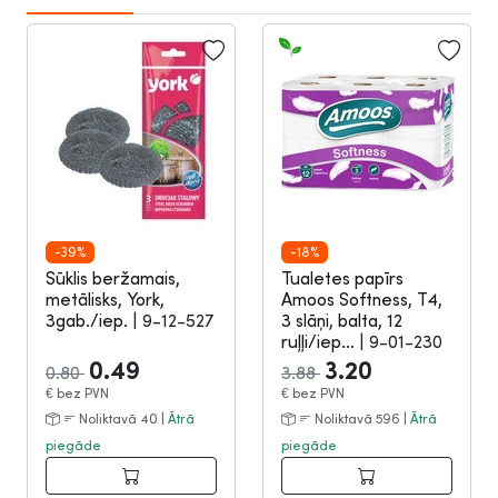
-39%
-18%
Sūklis beržamais,
Tualetes papīrs
metālisks, York,
Amoos Softness, T4,
3gab./iep.
|
9-12-527
3 slāņi, balta, 12
ruļļi/iep...
|
9-01-230
0.49
3.20
0.80
3.88
€
bez PVN
€
bez PVN
Noliktavā 40 |
Ātrā
Noliktavā 596 |
Ātrā
piegāde
piegāde