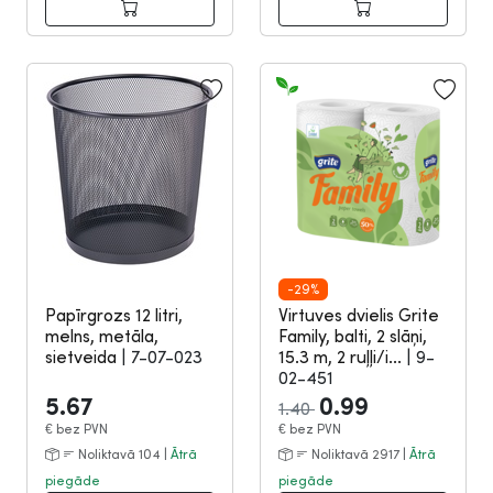
-29%
Papīrgrozs 12 litri,
Virtuves dvielis Grite
melns, metāla,
Family, balti, 2 slāņi,
sietveida
|
7-07-023
15.3 m, 2 ruļļi/i...
|
9-
02-451
5.67
0.99
1.40
€
bez PVN
€
bez PVN
Noliktavā 104 |
Ātrā
Noliktavā 2917 |
Ātrā
piegāde
piegāde