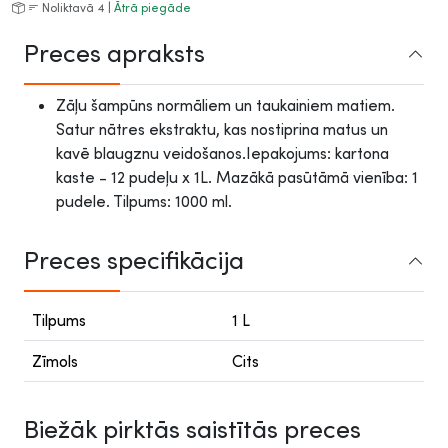
Noliktavā 4 |
Ātrā piegāde
Preces apraksts
Zāļu šampūns normāliem un taukainiem matiem.
Satur nātres ekstraktu, kas nostiprina matus un
kavē blaugznu veidošanos.Iepakojums: kartona
kaste - 12 pudeļu x 1L. Mazākā pasūtāmā vienība: 1
pudele. Tilpums: 1000 ml.
Preces specifikācija
Tilpums
1 L
Zīmols
Cits
Biežāk pirktās saistītās preces