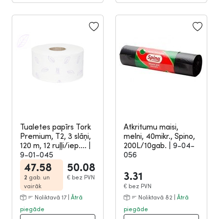
Tualetes papīrs Tork
Atkritumu maisi,
Premium, T2, 3 slāņi,
melni, 40mikr., Spino,
120 m, 12 ruļļi/iep....
|
200L/10gab.
|
9-04-
9-01-045
056
47.58
50.08
3.31
2
gab. un
€
bez PVN
vairāk
€
bez PVN
Noliktavā 17 |
Ātrā
Noliktavā 82 |
Ātrā
piegāde
piegāde