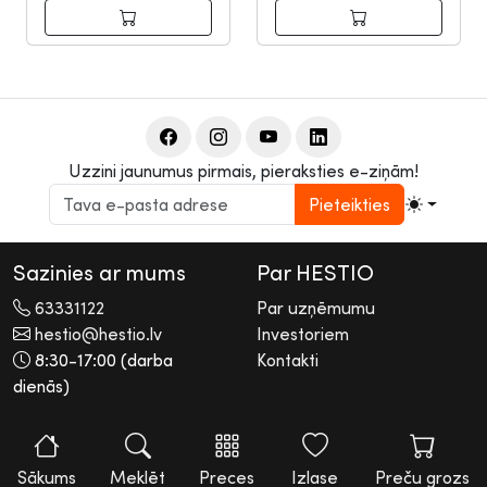
Uzzini jaunumus pirmais, pieraksties e-ziņām!
Pieteikties
Sazinies ar mums
Par HESTIO
63331122
Par uzņēmumu
hestio@hestio.lv
Investoriem
8:30-17:00 (darba
Kontakti
dienās)
2026 © Hestio AS
Visas tiesības rezervētas. Informācijas pārpublicēšana bez
rakstiskas atļaujas aizliegta.
Sākums
Meklēt
Preces
Izlase
Preču grozs