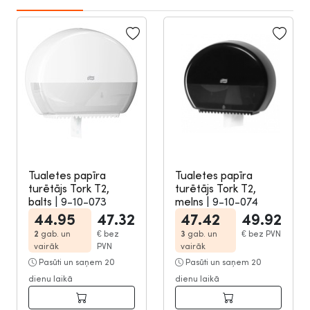
Tualetes papīra
Tualetes papīra
turētājs Tork T2,
turētājs Tork T2,
balts
|
9-10-073
melns
|
9-10-074
44.95
47.32
47.42
49.92
2
gab. un
€
bez
3
gab. un
€
bez PVN
vairāk
PVN
vairāk
Pasūti un saņem 20
Pasūti un saņem 20
dienu laikā
dienu laikā