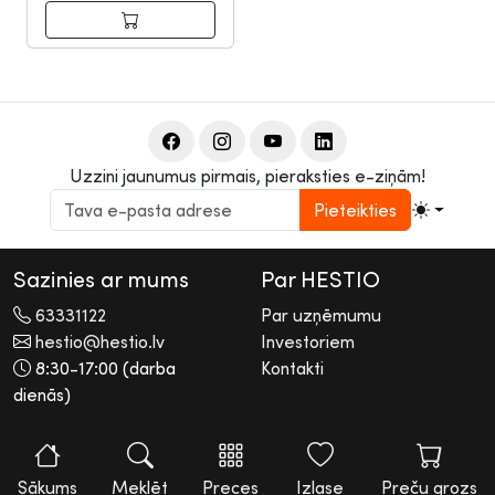
Uzzini jaunumus pirmais, pieraksties e-ziņām!
Pieteikties
Sazinies ar mums
Par HESTIO
63331122
Par uzņēmumu
hestio@hestio.lv
Investoriem
8:30-17:00 (darba
Kontakti
dienās)
2026 © Hestio AS
Visas tiesības rezervētas. Informācijas pārpublicēšana bez
rakstiskas atļaujas aizliegta.
Sākums
Meklēt
Preces
Izlase
Preču grozs