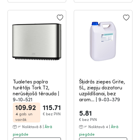
Tualetes papīra
Šķidrās ziepes Grite,
turētājs Tork T2,
5L, ziepju dozatoru
nerūsējošā tērauda
|
uzpildīšanai, bez
9-10-521
arom...
|
9-03-379
109.92
115.71
5.81
4
gab. un
€
bez PVN
vairāk
€
bez PVN
Noliktavā 8 |
Ātrā
Noliktavā 4 |
Ātrā
piegāde
piegāde