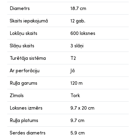
Diametrs
18.7 cm
Skaits iepakojumā
12 gab.
Lokšņu skaits
600 loksnes
Slāņu skaits
3 slāņi
Turētāja sistēma
T2
Ar perforāciju
Jā
Ruļļa garums
120 m
Zīmols
Tork
Loksnes izmērs
9.7 x 20 cm
Ruļļa platums
9.7 cm
Serdes diametrs
5.9 cm