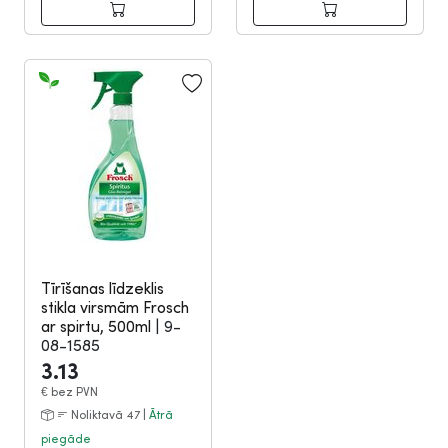
Tīrīšanas līdzeklis
stikla virsmām Frosch
ar spirtu, 500ml
|
9-
08-1585
3.13
€
bez PVN
Noliktavā 47 |
Ātrā
piegāde