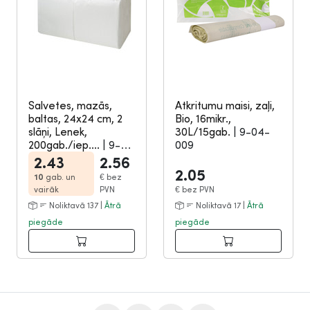
Salvetes, mazās,
Atkritumu maisi, zaļi,
baltas, 24x24 cm, 2
Bio, 16mikr.,
slāņi, Lenek,
30L/15gab.
|
9-04-
200gab./iep....
|
9-
009
05-132
2.43
2.56
2.05
10
gab. un
€
bez
vairāk
PVN
€
bez PVN
Noliktavā 137 |
Ātrā
Noliktavā 17 |
Ātrā
piegāde
piegāde