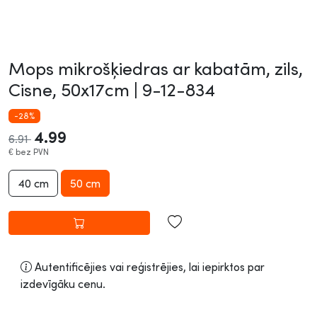
Mops mikrošķiedras ar kabatām, zils,
Cisne, 50x17cm |
9-12-834
-28%
4.99
6.91
€
bez PVN
40 cm
50 cm
Autentificējies vai reģistrējies, lai iepirktos par
izdevīgāku cenu.