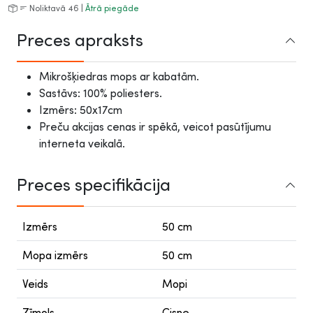
Noliktavā 46 |
Ātrā piegāde
Preces apraksts
Mikrošķiedras mops ar kabatām.
Sastāvs: 100% poliesters.
Izmērs: 50x17cm
Preču akcijas cenas ir spēkā, veicot pasūtījumu
interneta veikalā.
Preces specifikācija
Izmērs
50 cm
Mopa izmērs
50 cm
Veids
Mopi
Zīmols
Cisne