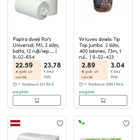
Papīra dvieļi Roi's
Virtuves dvielis Tip
Universal, M1, 2 slāņi,
Top Jumbo 2 slāņi,
balta, 12 ruļļi/iep....
|
400 loksnes, 73m, 1
9-02-654
rul...
|
9-02-423
22.59
23.78
2.89
3.04
4
gab. un
€
bez
6
gab. un
€
bez
vairāk
PVN
vairāk
PVN
Noliktavā 25 |
Ātrā
Noliktavā 1395 |
Ātrā
piegāde
piegāde