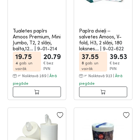
Tualetes papīrs
Papīra dvieļi –
Amoos Premium, Mini
salvetes Amoos, V-
Jumbo, T2, 2 slāņi,
fold, H3, 2 slāņi, 180
balta,12...
|
9-01-214
loksnes...
|
9-02-622
19.75
20.79
37.55
39.53
4
gab. un
€
bez
8
gab. un
€
bez
vairāk
PVN
vairāk
PVN
Noliktavā 289 |
Ātrā
Noliktavā 923 |
Ātrā
piegāde
piegāde