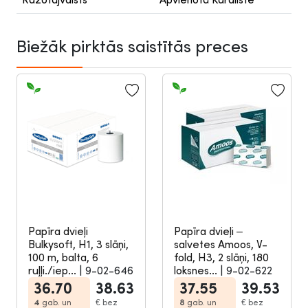
Biežāk pirktās saistītās preces
Papīra dvieļi
Papīra dvieļi –
Bulkysoft, H1, 3 slāņi,
salvetes Amoos, V-
100 m, balta, 6
fold, H3, 2 slāņi, 180
ruļļi./iep...
|
9-02-646
loksnes...
|
9-02-622
36.70
38.63
37.55
39.53
4
gab. un
€
bez
8
gab. un
€
bez