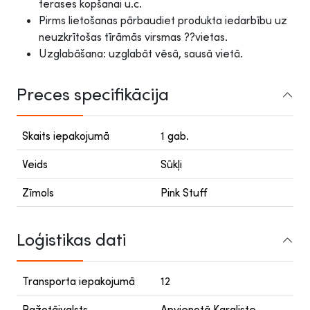
terases kopšanai u.c.
Pirms lietošanas pārbaudiet produkta iedarbību uz
neuzkrītošas tīrāmās virsmas ??vietas.
Uzglabāšana: uzglabāt vēsā, sausā vietā.
Preces specifikācija
Skaits iepakojumā
1 gab.
Veids
Sūkļi
Zīmols
Pink Stuff
Loģistikas dati
Transporta iepakojumā
12
Ražotājvalsts
Apvienotā Karaliste