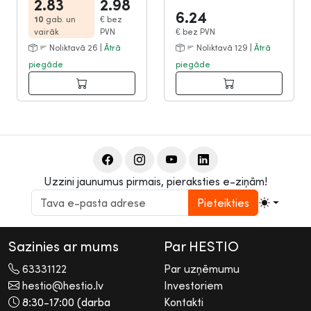
136
11-267
2.83
2.98
6.24
10
gab. un
€
bez
vairāk
PVN
€
bez PVN
Noliktavā 26 |
Ātrā
Noliktavā 129 |
Ātrā
piegāde
piegāde
Uzzini jaunumus pirmais, pieraksties e-ziņām!
Pieteikties
Sazinies ar mums
Par HESTIO
63331122
Par uzņēmumu
hestio@hestio.lv
Investoriem
8:30-17:00 (darba
Kontakti