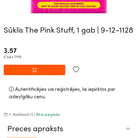
Sūklis The Pink Stuff, 1 gab |
9-12-1128
3.57
€
bez PVN
Autentificējies vai reģistrējies, lai iepirktos par
izdevīgāku cenu.
Noliktavā 12 |
Ātrā piegāde
Preces apraksts