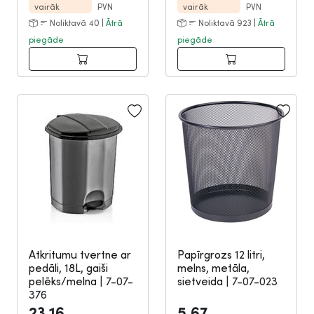
vairāk
PVN
vairāk
PVN
Noliktavā 40 |
Ātrā
Noliktavā 923 |
Ātrā
piegāde
piegāde
Atkritumu tvertne ar
Papīrgrozs 12 litri,
pedāli, 18L, gaiši
melns, metāla,
pelēks/melna
|
7-07-
sietveida
|
7-07-023
376
23.16
5.67