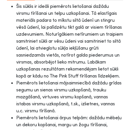
Šis sūklis ir ideāli piemērots lietošanai dažādu
virsmu tīrīšanai un telpu uzkopšanai. Tā elastīgais
materiāls padara to mīkstu siltā ūdenī un stingru
vēsā ūdenī, lai palīdzētu tikt galā ar visiem tīrīšanas
uzdevumiem. Noturīgākiem netīrumiem un traipiem
samitriniet sūkli ar vēsu ūdeni vai samitriniet to siltā
ūdenī, lai atvieglotu sūkļa iekļūšanu grūti
sasniedzamās vietās, notīrot galda piederumus un
virsmas, absorbējot lieko mitrumu. Labākam
uzkopšanas rezultātam rekomendējam lietot sūkli
kopā ar kādu no The Pink Stuff tīrīšanas līdzekļiem.
Piemērots lietošanai mājsaimniecībā dažādu grīdas
segumu un sienas virsmu uzkopšanā, trauku
mazgāšanā, virtuves virsmu kopšanā, vannas
istabas virsmu uzkopšanā, t.sk., izlietnes, vannas
u.c. virsmu tīrīšanā.
Piemērots lietošanai ārpus telpām: dažādu mēbeļu
un dekoru kopšanai, margu un žogu tīrīšanai,