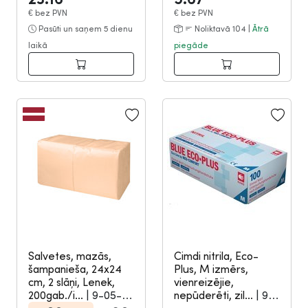
€
bez PVN
€
bez PVN
Pasūti un saņem 5 dienu
Noliktavā 104 |
Ātrā
laikā
piegāde
Salvetes, mazās,
Cimdi nitrila, Eco-
šampanieša, 24x24
Plus, M izmērs,
cm, 2 slāņi, Lenek,
vienreizējie,
200gab./i...
|
9-05-
nepūderēti, zil...
|
9-