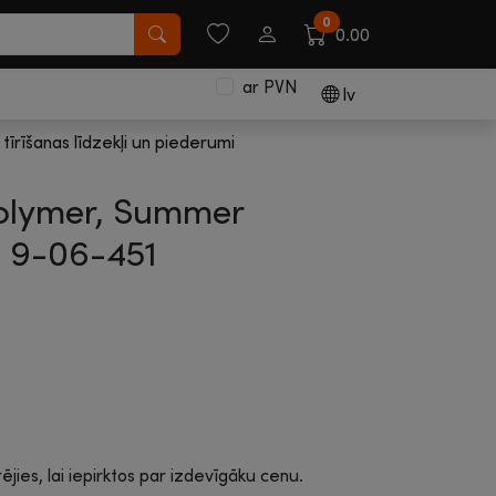
0
0.00
ar PVN
lv
 tīrīšanas līdzekļi un piederumi
Polymer, Summer
|
9-06-451
rējies, lai iepirktos par izdevīgāku cenu.