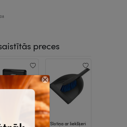
.08
saistītās preces
igiēnas
Slotiņa ar liekšķeri