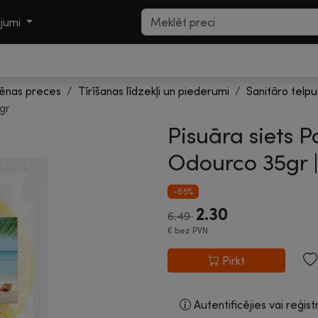
ojumi
iēnas preces
Tīrīšanas līdzekļi un piederumi
Sanitāro telpu
gr
Pisuāra siets 
Odourco 35gr 
-65%
2.30
6.49
€
bez PVN
Pirkt
Autentificējies vai reģist