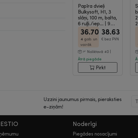
Papīra dvieļi
S
Bulkysoft, H1, 3
b
slāņi, 100 m, balta,
2
6 ruļļi./iep...
|
9-
2
02-646
9
36.70
38.63
4
gab. un
€
bez PVN
vairāk
Noliktavā 40 |
Ātrā piegāde
Ā
Pirkt
Uzzini jaunumus pirmais, pieraksties
e-ziņām!
HESTIO
Noderīgi
zņēmumu
Piegādes nosacījumi