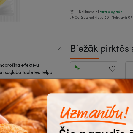
Noliktavā 7 |
Ātrā piegāde
Ceļā uz noliktavu 20 | Noliktavā 07
Biežāk pirktās 
 nodrošina efektīvu
n saglabā tualetes telpu
bet arī izdala vieglu, augļainu
u.
u, pilnībā nosedzot noteku.
nu.
Atkritumu maisi,
H