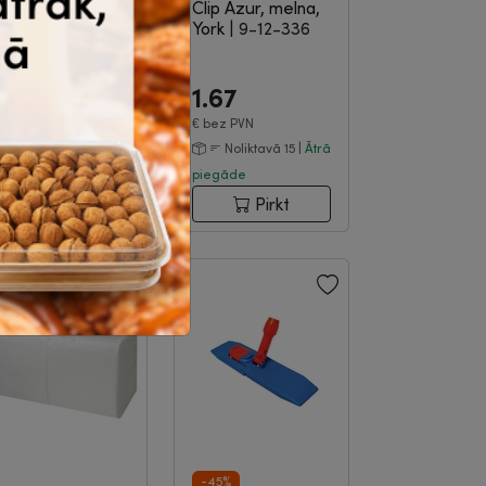
iederumu
Clip Azur, melna,
aisiņu turētājs
York
|
9-12-336
ork B5, melns
|
-10-562
8.44
8.88
1.67
8
gab. un
€
bez
vairāk
PVN
€
bez PVN
Pasūti un saņem 23
Noliktavā 15 |
Ātrā
ienu laikā
piegāde
Pirkt
Pirkt
-45%