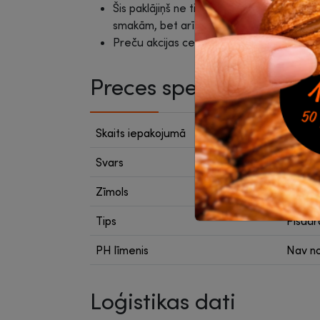
Šis paklājiņš ne tikai aizsargā pret aiz
smakām, bet arī piešķir telpai tropisku, 
Preču akcijas cenas ir spēkā, veicot pasū
Preces specifikācija
Skaits iepakojumā
1 gab.
Svars
35 g
Zīmols
Arom
Tips
Pisuāra
PH līmenis
Nav no
Loģistikas dati