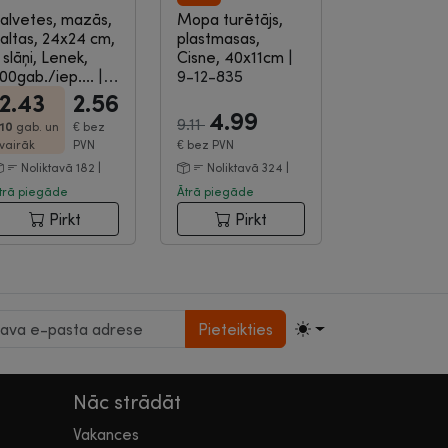
alvetes, mazās,
Mopa turētājs,
altas, 24x24 cm,
plastmasas,
 slāņi, Lenek,
Cisne, 40x11cm
|
00gab./iep....
|
9-12-835
-05-132
2.43
2.56
4.99
9.11
10
gab. un
€
bez
vairāk
PVN
€
bez PVN
Noliktavā 182 |
Noliktavā 324 |
trā piegāde
Ātrā piegāde
Pirkt
Pirkt
Pieteikties
Nāc strādāt
Vakances