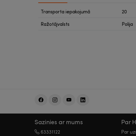
Transporta iepakojumā
20
Ražotājvalsts
Polija
Sazinies ar mums
Par 
63331122
Par u