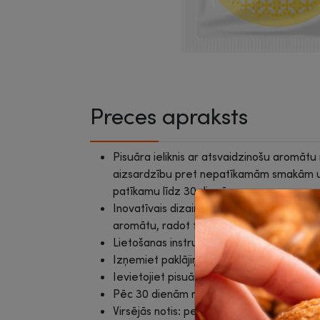
Preces apraksts
Pisuāra ieliknis ar atsvaidzinošu aromātu
aizsardzību pret nepatīkamām smakām u
patīkamu līdz 30 dienām.
Inovatīvais dizains ne tikai bloķē noteku, 
aromātu, radot tīrības un svaiguma sajūt
Lietošanas instrukcija.
Izņemiet paklājiņu no iepakojuma.
Ievietojiet pisuārā ar plakano pusi uz lej
Pēc 30 dienām nomainiet paklājiņu ar jau
Virsējās notis: persiks, ābols.