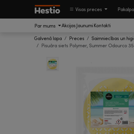
Visas preces
Pakalp
Akcijas
Jaunumi
Kontakti
Par mums
Galvenā lapa
Preces
Saimniecības un hig
Pisuāra siets Polymer, Summer Odourco 35