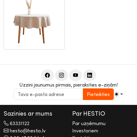
Uzzini jaunumus pirmais, pieraksties e-ziņām!
Pieteikties
Sazinies ar mums
Par HESTIO
63331122
Par uzņēmumu
hestio@hestio.lv
Investoriem