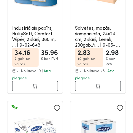
Industriālais papīrs,
Salvetes, mazās,
BulkySoft, Comfort
šampanieša, 24x24
Wiper, 2 slāņi, 360 m,
cm, 2 slāņi, Lenek,
...
|
9-02-643
200gab./i...
|
9-05-
136
34.16
35.96
2.83
2.98
2
gab. un
€
bez PVN
10
gab. un
€
bez
vairāk
vairāk
PVN
Noliktavā 19 |
Ātrā
Noliktavā 26 |
Ātrā
piegāde
piegāde