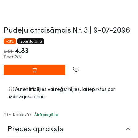
Pudeļu attaisāmais Nr. 3 |
9-07-2096
-51%
Izpārdošana
4.83
9.81
€
bez PVN
Autentificējies vai reģistrējies, lai iepirktos par
izdevīgāku cenu.
Noliktavā 3 |
Ātrā piegāde
Preces apraksts