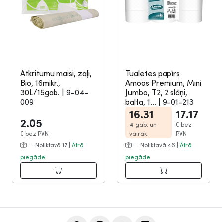
Atkritumu maisi, zaļi,
Tualetes papīrs
Bio, 16mikr.,
Amoos Premium, Mini
30L/15gab.
|
9-04-
Jumbo, T2, 2 slāņi,
009
balta, 1...
|
9-01-213
16.31
17.17
2.05
4
gab. un
€
bez
€
bez PVN
vairāk
PVN
Noliktavā 17 |
Ātrā
Noliktavā 46 |
Ātrā
piegāde
piegāde