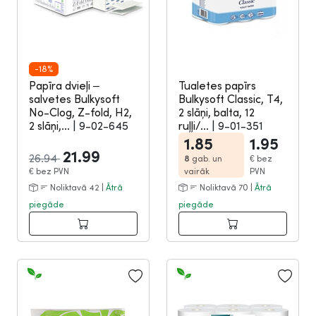
-18%
Papīra dvieļi –
Tualetes papīrs
salvetes Bulkysoft
Bulkysoft Classic, T4,
No-Clog, Z-fold, H2,
2 slāņi, balta, 12
2 slāņi,...
|
9-02-645
ruļļi/...
|
9-01-351
1.85
1.95
21.99
26.94
8
gab. un
€
bez
€
bez PVN
vairāk
PVN
Noliktavā 42 |
Ātrā
Noliktavā 70 |
Ātrā
piegāde
piegāde