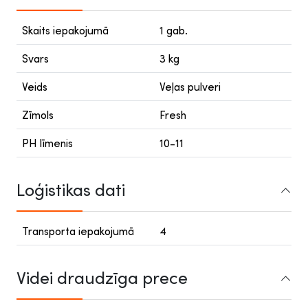
Skaits iepakojumā
1 gab.
Svars
3 kg
Veids
Veļas pulveri
Zīmols
Fresh
PH līmenis
10-11
Loģistikas dati
Transporta iepakojumā
4
Videi draudzīga prece