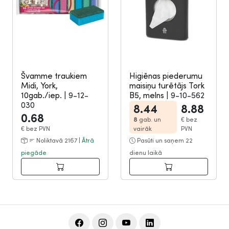
Švamme traukiem
Higiēnas piederumu
Midi, York,
maisiņu turētājs Tork
10gab./iep.
|
9-12-
B5, melns
|
9-10-562
030
8.44
8.88
0.68
8
gab. un
€
bez
€
bez PVN
vairāk
PVN
Noliktavā 2167 |
Ātrā
Pasūti un saņem 22
piegāde
dienu laikā