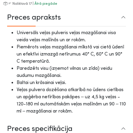
Noliktavā 17 |
Ātrā piegāde
Preces apraksts
Universāls veļas pulveris veļas mazgāšanai visa
veida veļas mašīnās un ar rokām.
Piemērots veļas mazgāšanai mīkstā vai cietā ūdenī
un efektīvi izmazgā netīrumus 40° C, 60° C un 90°
C temperatūrā.
Paredzēts visu (izņemot vilnas un zīda) veidu
audumu mazgāšanai.
Baltai un krāsainai veļai.
Veļas pulvera dozēšana atkarībā no ūdens cietības
un apģērba netīrības pakāpes – uz 4,5 kg veļas -
120-180 ml automātiskām veļas mašīnām un 90 – 110
ml – mazgāšanai ar rokām.
Preces specifikācija