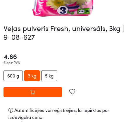
Veļas pulveris Fresh, universāls, 3kg |
9-08-627
4.66
€
bez PVN
600 g
3 kg
5 kg
Autentificējies vai reģistrējies, lai iepirktos par
izdevīgāku cenu.