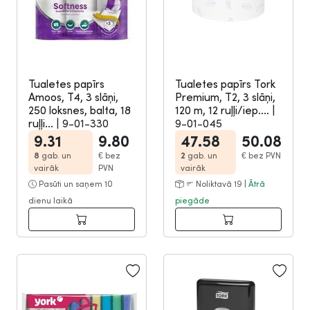
Tualetes papīrs
Tualetes papīrs Tork
Amoos, T4, 3 slāņi,
Premium, T2, 3 slāņi,
250 loksnes, balta, 18
120 m, 12 ruļļi/iep....
|
ruļļi...
|
9-01-330
9-01-045
9.31
9.80
47.58
50.08
8
gab. un
€
bez
2
gab. un
€
bez PVN
vairāk
PVN
vairāk
Pasūti un saņem 10
Noliktavā 19 |
Ātrā
dienu laikā
piegāde