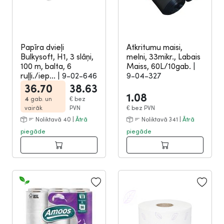
Papīra dvieļi
Atkritumu maisi,
Bulkysoft, H1, 3 slāņi,
melni, 33mikr., Labais
100 m, balta, 6
Maiss, 60L/10gab.
|
ruļļi./iep...
|
9-02-646
9-04-327
36.70
38.63
1.08
4
gab. un
€
bez
vairāk
PVN
€
bez PVN
Noliktavā 40 |
Ātrā
Noliktavā 341 |
Ātrā
piegāde
piegāde