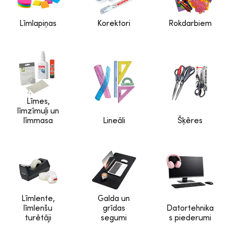
Līmlapiņas
Korektori
Rokdarbiem
Līmes,
līmzīmuļi un
līmmasa
Lineāli
Šķēres
Līmlente,
Galda un
līmlenšu
grīdas
Datortehnika
turētāji
segumi
s piederumi