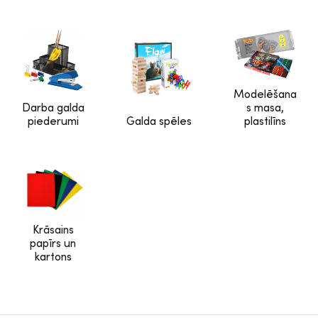
Modelēšana
Darba galda
s masa,
piederumi
Galda spēles
plastilīns
Krāsains
papīrs un
kartons