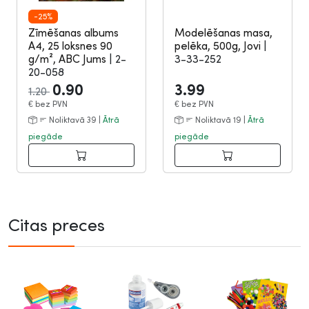
-25%
Zīmēšanas albums
Modelēšanas masa,
A4, 25 loksnes 90
pelēka, 500g, Jovi
|
g/m², ABC Jums
|
2-
3-33-252
20-058
0.90
3.99
1.20
€
bez PVN
€
bez PVN
Noliktavā 39 |
Ātrā
Noliktavā 19 |
Ātrā
piegāde
piegāde
Citas preces