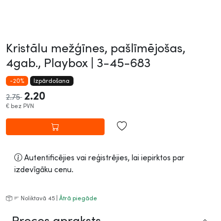
Kristālu mežģīnes, pašlīmējošas,
4gab., Playbox |
3-45-683
-20%
Izpārdošana
2.20
2.75
€
bez PVN
Autentificējies vai reģistrējies, lai iepirktos par
izdevīgāku cenu.
Noliktavā 45 |
Ātrā piegāde
Preces apraksts