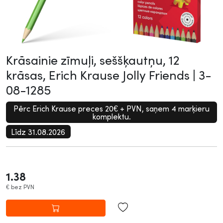
Krāsainie zīmuļi, seššķautņu, 12
krāsas, Erich Krause Jolly Friends |
3-
08-1285
Pērc Erich Krause preces 20€ + PVN, saņem 4 marķieru
komplektu.
Līdz 31.08.2026
1.38
€
bez PVN