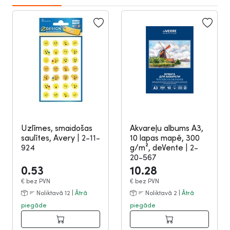
Uzlīmes, smaidošas
Akvareļu albums A3,
saulītes, Avery
|
2-11-
10 lapas mapē, 300
924
g/m², deVente
|
2-
20-567
0.53
10.28
€
bez PVN
€
bez PVN
Noliktavā 12 |
Ātrā
Noliktavā 2 |
Ātrā
piegāde
piegāde