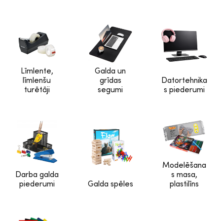
Līmlente,
Galda un
līmlenšu
grīdas
Datortehnika
turētāji
segumi
s piederumi
Modelēšana
Darba galda
s masa,
piederumi
Galda spēles
plastilīns