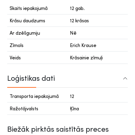
Skaits iepakojumā
12 gab.
Krāsu daudzums
12 krāsas
Ar dzēšgumiju
Nē
Zīmols
Erich Krause
Veids
Krāsainie zīmuļi
Loģistikas dati
Transporta iepakojumā
12
Ražotājvalsts
Ķīna
Biežāk pirktās saistītās preces