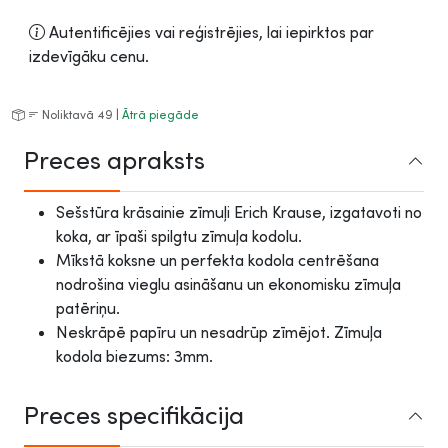
Autentificējies vai reģistrējies, lai iepirktos par
izdevīgāku cenu.
Noliktavā 49 |
Ātrā piegāde
Preces apraksts
Sešstūra krāsainie zīmuļi Erich Krause, izgatavoti no
koka, ar īpaši spilgtu zīmuļa kodolu.
Mīkstā koksne un perfekta kodola centrēšana
nodrošina vieglu asināšanu un ekonomisku zīmuļa
patēriņu.
Neskrāpē papīru un nesadrūp zīmējot. Zīmuļa
kodola biezums: 3mm.
Preces specifikācija