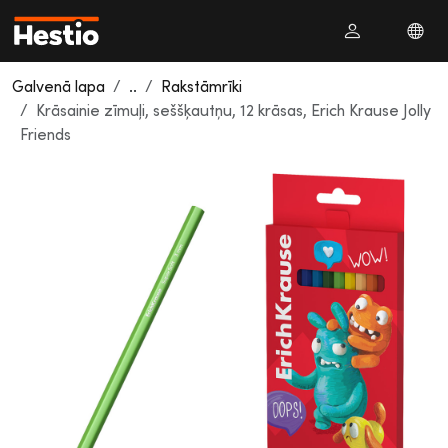
Galvenā lapa
..
Rakstāmrīki
Krāsainie zīmuļi, seššķautņu, 12 krāsas, Erich Krause Jolly
Friends