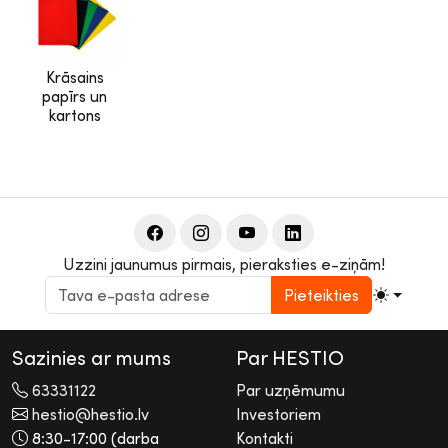
Krāsains
papīrs un
kartons
Uzzini jaunumus pirmais, pieraksties e-ziņām!
Pieteikties
Sazinies ar mums
Par HESTIO
63331122
Par uzņēmumu
hestio@hestio.lv
Investoriem
8:30-17:00 (darba
Kontakti