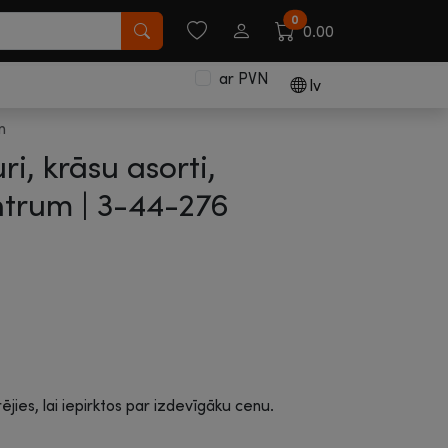
0
0.00
ar PVN
lv
m
ri, krāsu asorti,
trum |
3-44-276
rējies, lai iepirktos par izdevīgāku cenu.