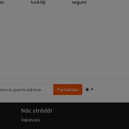
es
turētāji
segumi
Pieteikties
Nāc strādāt
Vakances