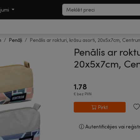
ojumi
m
Penāļi
Penālis ar rokturi, krāsu asorti, 20x5x7cm, Centru
Penālis ar roktu
20x5x7cm, Cen
1.78
€
bez PVN
Pirkt
Autentificējies vai reģist