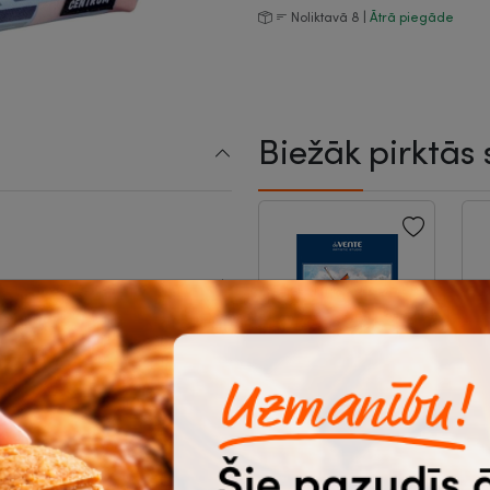
Noliktavā 8 |
Ātrā piegāde
Biežāk pirktās 
lījums
um
Akvareļu albums
U
A3, 10 lapas
P