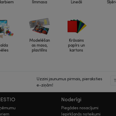
darbiem
līmmasa
Lineāli
Šķēr
Modelēšan
Krāsains
alda
as masa,
papīrs un
pēles
plastilīns
kartons
Uzzini jaunumus pirmais, pieraksties
e-ziņām!
HESTIO
Noderīgi
zņēmumu
Piegādes nosacījumi
oriem
Iepirkšanās noteikumi