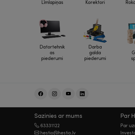
Līmlapiņas
Korektori
Rok
Datortehnik
Darba
as
galda
G
piederumi
piederumi
s
Sazinies ar mums
Par 
63331122
Par u
hestio@hestio.lv
Invest