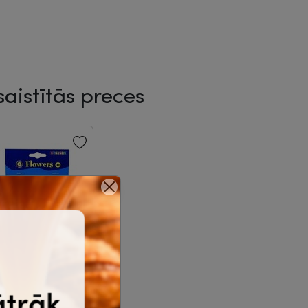
saistītās preces
-20%
zlīmes, ziedi,
laybox, 36gab.
|