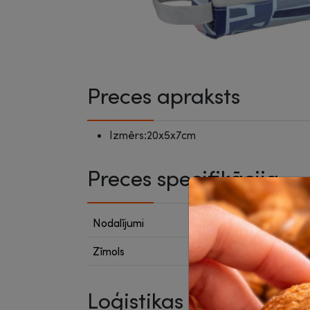
Preces apraksts
Izmērs:20x5x7cm
Preces specifikācija
Nodalījumi
1 noda
Zīmols
Centr
Loģistikas dati