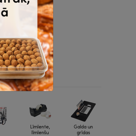
-11-926
1.43
.79
€
bez PVN
Noliktavā 14 |
trā piegāde
Pirkt
Līmlente,
Galda un
līmlenšu
grīdas