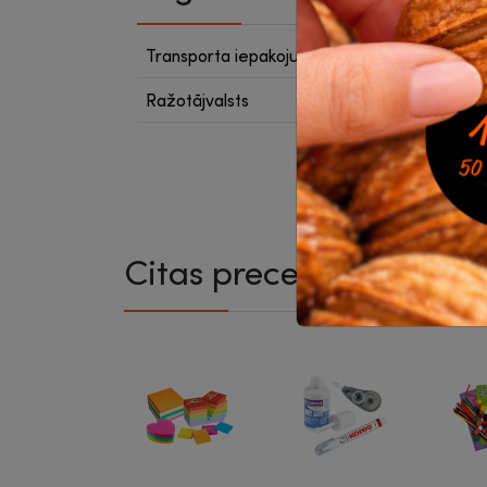
Transporta iepakojumā
24
Ražotājvalsts
Ķīna
Citas preces