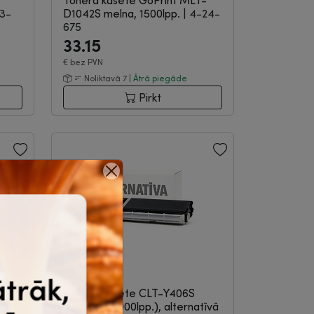
Tonera kasete GoPrint MLT-
3-
D1042S melna, 1500lpp.
|
4-24-
675
33.15
€
bez PVN
Noliktavā 7 |
Ātrā piegāde
Pirkt
-68%
tum
Tonera kasete CLT-Y406S
dzeltens (1000lpp.), alternatīvā