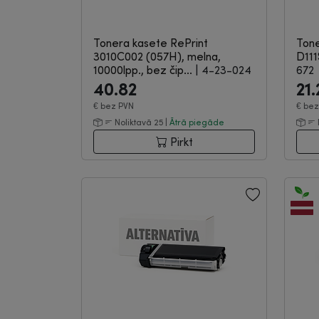
Tonera kasete RePrint
Tone
3010C002 (057H), melna,
D111
10000lpp., bez čip...
|
4-23-024
672
40.82
21.
€
bez PVN
€
bez
Noliktavā 25 |
Ātrā piegāde
Pirkt