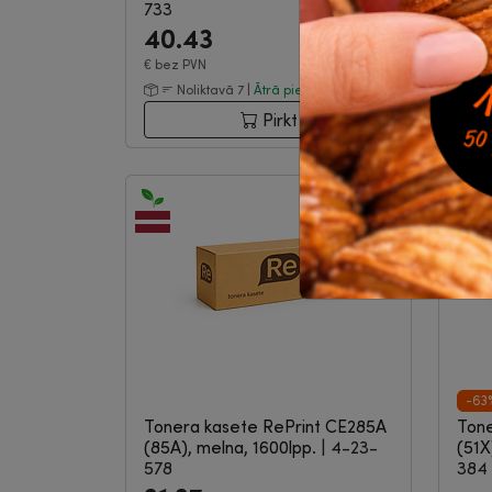
733
665
40.43
24.
€
bez PVN
€
bez
Noliktavā 7 |
Ātrā piegāde
Pirkt
-63
Tonera kasete RePrint CE285A
Tone
(85A), melna, 1600lpp.
|
4-23-
(51X
578
384