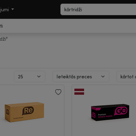
ojumi
ti
idži"