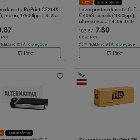
-92%
Izpārdošana
ra kasete RePrint CF214X
Lāzerprintera kasete CLT-
), melna, 17500lpp.
|
4-23-
C406S ciānzils (1000lpp.),
alternatīvā...
|
4-09-045
0.87
7.80
103.67
 PVN
€
bez PVN
Noliktavā 10 |
Ātrā piegāde
Noliktavā 9 |
Ātrā piegāde
Pirkt
Pirkt
%
Izpārdošana