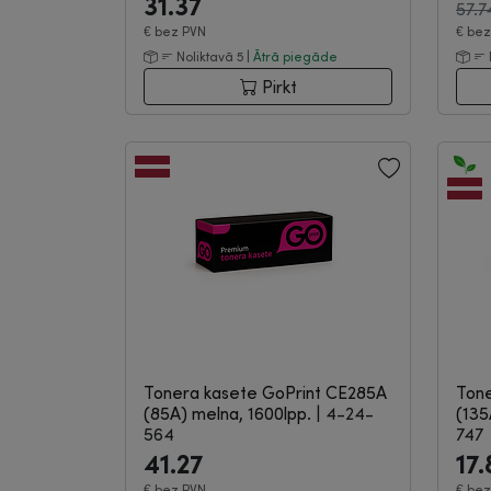
31.37
57.
€
bez PVN
€
bez
Noliktavā 5 |
Ātrā piegāde
Pirkt
Tonera kasete GoPrint CE285A
Tone
(85A) melna, 1600lpp.
|
4-24-
(135
564
747
41.27
17.
€
bez PVN
€
bez