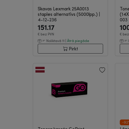
Skavas Lexmark 25A0013
Tone
staples alternatīvs (5000lpp.)
|
(14X
4-12-236
003
151.17
10
€
bez PVN
€
bez
Noliktavā 11 |
Ātrā piegāde
Pirkt
-92