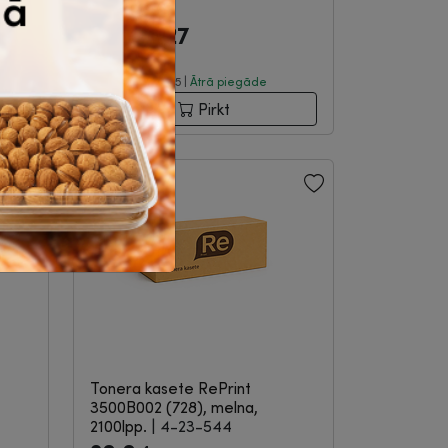
|
4-09-043
28.27
87.31
€
bez PVN
Noliktavā 5 |
Ātrā piegāde
Pirkt
Tonera kasete RePrint
3500B002 (728), melna,
2100lpp.
|
4-23-544