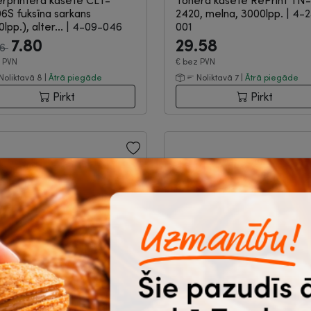
rprintera kasete CLT-
Tonera kasete RePrint TN-
S fuksīna sarkans
2420, melna, 3000lpp.
|
4-2
lpp.), alter...
|
4-09-046
001
7.80
29.58
96
 PVN
€
bez PVN
Noliktavā 8 |
Ātrā piegāde
Noliktavā 7 |
Ātrā piegāde
Pirkt
Pirkt
Izpārdošana
ra kasete RePrint MLT-
Lāzerprintera kasete Pan
S, melna, 1500lpp.
|
4-23-
PA-210 (PA210), melns,