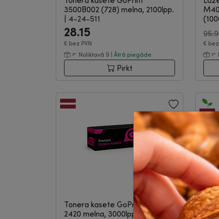
Tonera kasete GoPrint
Lāze
3500B002 (728) melna, 2100lpp.
M406
|
4-24-511
(1000
28.15
95.
€
bez PVN
€
bez
Noliktavā 9 |
Ātrā piegāde
Pirkt
Tonera kasete GoPrint TN-
Tone
2420 melna, 3000lpp.
|
4-24-
D101