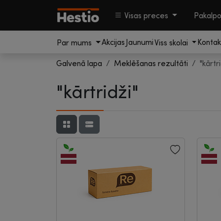
Visas preces
Pakalp
Akcijas
Jaunumi
Kontak
Par mums
Viss skolai
Galvenā lapa
Meklēšanas rezultāti
"kārtr
"kārtridži"