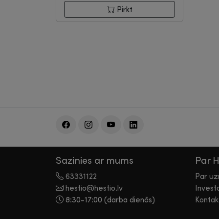
Pirkt
Sazinies ar mums
Par 
63331122
Par u
hestio@hestio.lv
Invest
8:30-17:00 (darba dienās)
Kontak