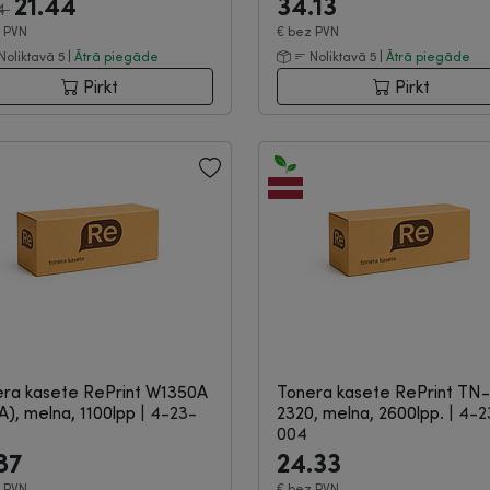
21.44
34.13
74
 PVN
€
bez PVN
Noliktavā 5 |
Ātrā piegāde
Noliktavā 5 |
Ātrā piegāde
Pirkt
Pirkt
ra kasete RePrint W1350A
Tonera kasete RePrint TN-
A), melna, 1100lpp
|
4-23-
2320, melna, 2600lpp.
|
4-2
004
87
24.33
 PVN
€
bez PVN