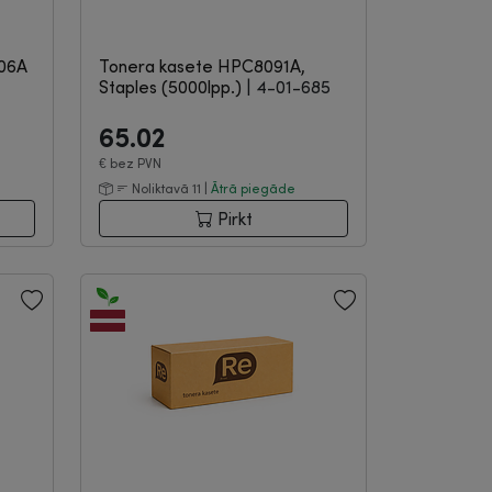
106A
Tonera kasete HPC8091A,
Staples (5000lpp.)
|
4-01-685
65.02
€
bez PVN
Noliktavā 11 |
Ātrā piegāde
Pirkt