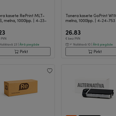
ra kasete RePrint MLT-
Tonera kasete GoPrint W1
S, melna, 1000lpp.
|
4-23-
melna, 1000lpp.
|
4-24-753
23
26.83
 PVN
€
bez PVN
Noliktavā 23 |
Ātrā piegāde
Noliktavā 10 |
Ātrā piegāde
Pirkt
Pirkt