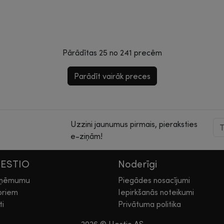
Pārādītas
25
no
241
precēm
Parādīt vairāk preces
Uzzini jaunumus pirmais, pieraksties
e-ziņām!
HESTIO
Noderīgi
zņēmumu
Piegādes nosacījumi
oriem
Iepirkšanās noteikumi
ti
Privātuma politika