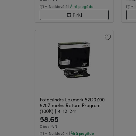
Noliktavā 5 |
Ātrā piegāde
Pirkt
Fotocilindrs Lexmark 52D0Z00
520Z melns Return Program
(100K)
|
4-12-241
58.65
€
bez PVN
Noliktavā 4 |
Ātrā piegāde