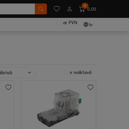
0
0.00
ar PVN
lv
ir noliktavā