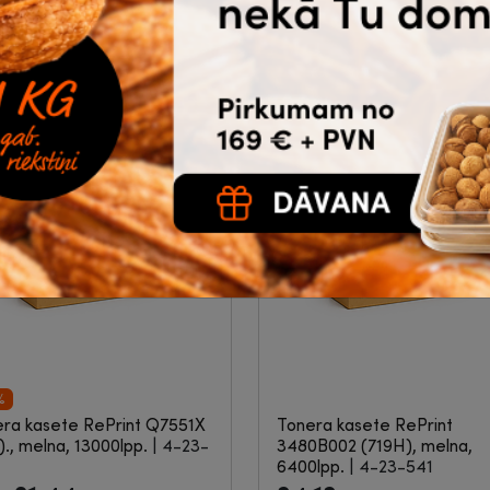
(1600lpp.), a...
|
4-12-773
12
66.74
 PVN
€
bez PVN
Noliktavā 6 |
Ātrā piegāde
Noliktavā 6 |
Ātrā piegāde
Pirkt
Pirkt
%
ra kasete RePrint Q7551X
Tonera kasete RePrint
)., melna, 13000lpp.
|
4-23-
3480B002 (719H), melna,
6400lpp.
|
4-23-541