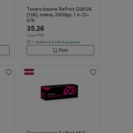
Tonera kasete RePrint Q2612A
(12A), melna, 2000lpp.
|
4-23-
678
35.26
€
bez PVN
Noliktavā 9 |
Ātrā piegāde
Pirkt