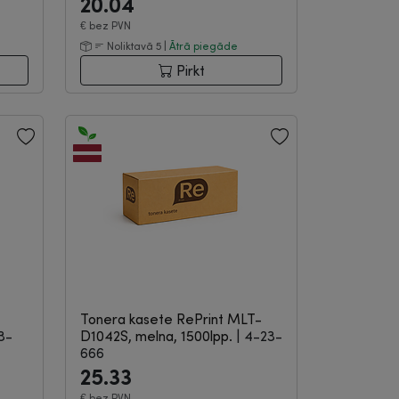
20.04
€
bez PVN
Noliktavā 5 |
Ātrā piegāde
Pirkt
Tonera kasete RePrint MLT-
3-
D1042S, melna, 1500lpp.
|
4-23-
666
25.33
€
bez PVN