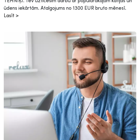
TEHNIĶI. Tev uzticēsim darbu ar populārākajām kafijas un
ūdens iekārtām. Atalgojums no 1300 EUR bruto mēnesī.
Lasīt >