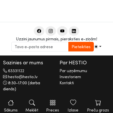
Uzzini jaunumus pirmais, pieraksties e-ziņām!
Pieteikties
Sazinies ar mums
Par HESTIO
63331122
Par uzņēmumu
hestio@hestio.lv
Investoriem
8:30-17:00 (darba
Kontakti
dienās)
2026 © Hestio AS
Visas tiesības rezervētas. Informācijas pārpublicēšana bez
rakstiskas atļaujas aizliegta.
Sākums
Meklēt
Preces
Izlase
Preču grozs