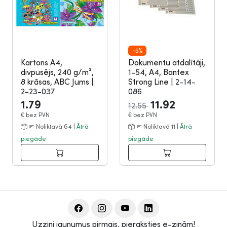
-5%
Kartons A4,
Dokumentu atdalītāji,
divpusējs, 240 g/m²,
1-54, A4, Bantex
8 krāsas, ABC Jums
|
Strong Line
|
2-14-
2-23-037
086
1.79
11.92
12.55
€
bez PVN
€
bez PVN
Noliktavā 64 |
Ātrā
Noliktavā 11 |
Ātrā
piegāde
piegāde
Uzzini jaunumus pirmais, pieraksties e-ziņām!