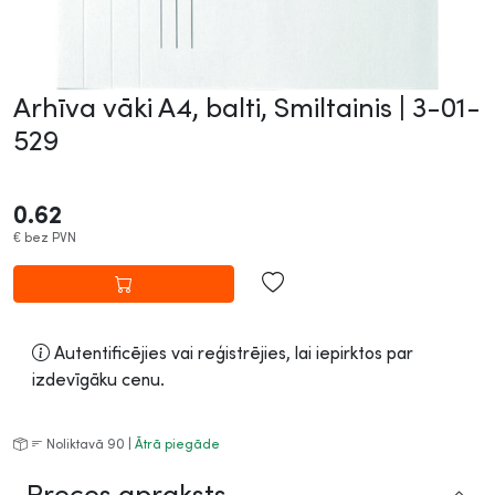
Arhīva vāki A4, balti, Smiltainis |
3-01-
529
0.62
€
bez PVN
Autentificējies vai reģistrējies, lai iepirktos par
izdevīgāku cenu.
Noliktavā 90 |
Ātrā piegāde
Preces apraksts