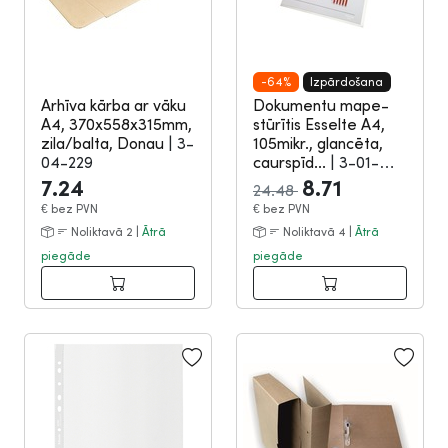
-64%
Izpārdošana
Arhīva kārba ar vāku
Dokumentu mape-
A4, 370x558x315mm,
stūrītis Esselte A4,
zila/balta, Donau
|
3-
105mikr., glancēta,
04-229
caurspīd...
|
3-01-
2081
7.24
8.71
24.48
€
bez PVN
€
bez PVN
Noliktavā 2 |
Ātrā
Noliktavā 4 |
Ātrā
piegāde
piegāde