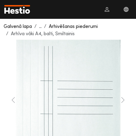
Galvenā lapa
..
Arhivēšanas piederumi
Arhīva vāki A4, balti, Smiltainis
Previous
Next