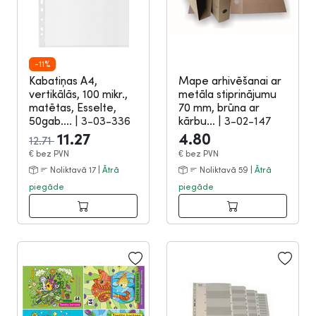
-11%
Kabatiņas A4,
Mape arhivēšanai ar
vertikālās, 100 mikr.,
metāla stiprinājumu
matētas, Esselte,
70 mm, brūna ar
50gab....
|
3-03-336
kārbu...
|
3-02-147
11.27
4.80
12.71
€
bez PVN
€
bez PVN
Noliktavā 17 |
Ātrā
Noliktavā 59 |
Ātrā
piegāde
piegāde