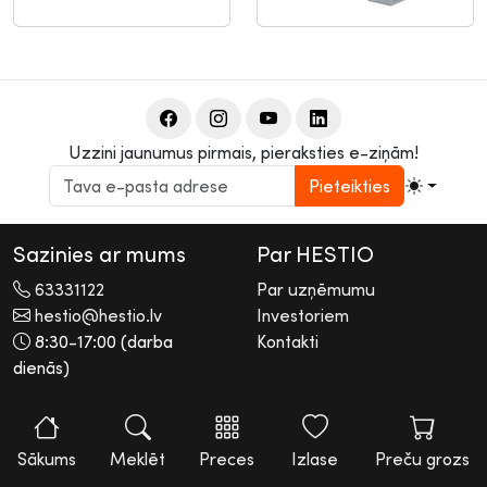
Uzzini jaunumus pirmais, pieraksties e-ziņām!
Pieteikties
Sazinies ar mums
Par HESTIO
63331122
Par uzņēmumu
hestio@hestio.lv
Investoriem
8:30-17:00 (darba
Kontakti
dienās)
2026 © Hestio AS
Visas tiesības rezervētas. Informācijas pārpublicēšana bez
rakstiskas atļaujas aizliegta.
Sākums
Meklēt
Preces
Izlase
Preču grozs