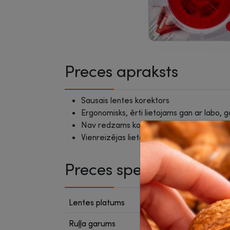
Preces apraksts
Sausais lentes korektors
Ergonomisks, ērti lietojams gan ar labo, g
Nav redzams kopētos materiālos
Vienreizējas lietošanas
Preces specifikācija
Lentes platums
4.2 m
Ruļļa garums
15 m