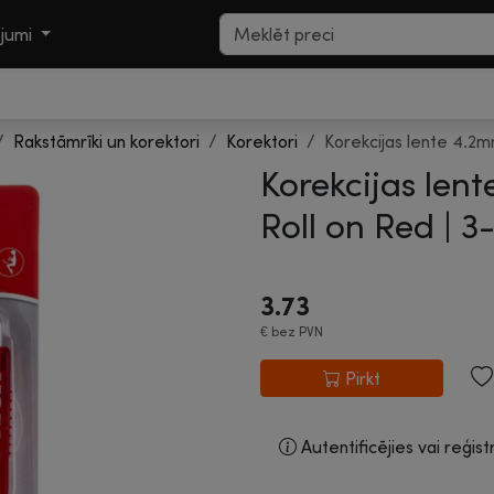
ojumi
Rakstāmrīki un korektori
Korektori
Korekcijas lente 4.2m
Korekcijas len
Roll on Red |
3-
3.73
€
bez PVN
Pirkt
Autentificējies vai reģist