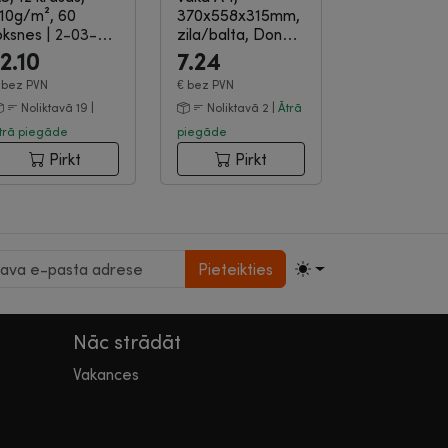
10g/m², 60
370x558x315mm,
oksnes
|
2-03-
zila/balta, Donau
649
|
3-04-229
12.10
7.24
€
bez PVN
€
bez PVN
Noliktavā 19 |
Noliktavā 2 |
Ātrā
trā piegāde
piegāde
Pirkt
Pirkt
Pieteikties
Nāc strādāt
Vakances