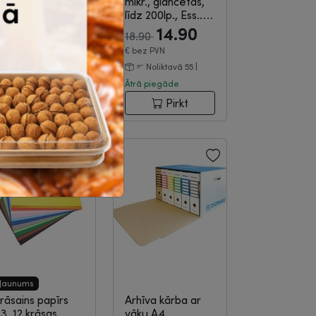
mikr., glancētas,
-01-1401
līdz 200lp., Ess...
|
3-03-334
3.99
14.90
.20
18.90
€
bez PVN
€
bez PVN
Noliktavā 16 |
Noliktavā 55 |
trā piegāde
Ātrā piegāde
Pirkt
Pirkt
Jaunums
rāsains papīrs
Arhīva kārba ar
3, 12 krāsas,
vāku A4,