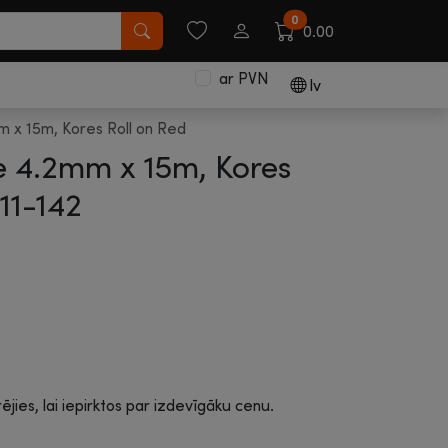
0
0.00
ar PVN
lv
m x 15m, Kores Roll on Red
te 4.2mm x 15m, Kores
11-142
rējies, lai iepirktos par izdevīgāku cenu.