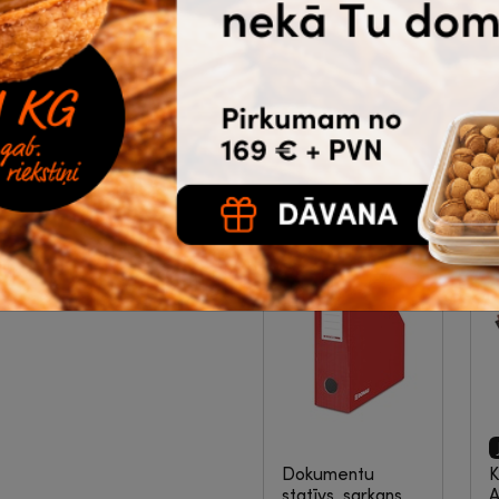
krāsas, 190 g/m²,
3
8 loksnes, SMLT
|
2-23-041
1.15
5
ijas lente
€
bez PVN
Noliktavā 238 |
Ātrā piegāde
Ā
Pirkt
Dokumentu
K
statīvs, sarkans,
A