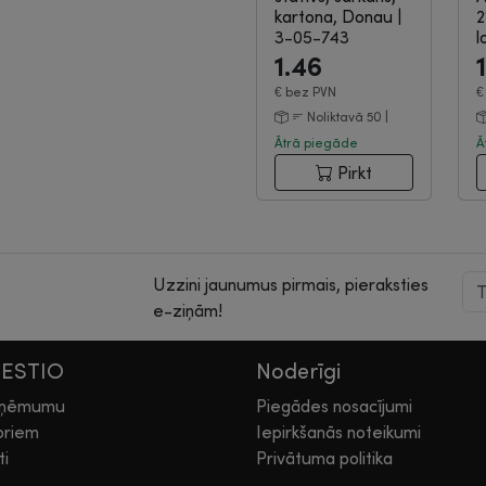
kartona, Donau
|
2
3-05-743
l
1.46
€
bez PVN
Noliktavā 50 |
Ātrā piegāde
Ā
Pirkt
Uzzini jaunumus pirmais, pieraksties
e-ziņām!
HESTIO
Noderīgi
zņēmumu
Piegādes nosacījumi
oriem
Iepirkšanās noteikumi
ti
Privātuma politika