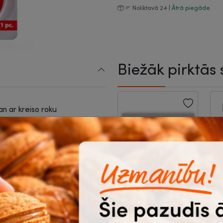
Noliktavā 24 |
Ātrā piegāde
Biežāk pirktās 
an ar kreiso roku
M
m
d
Kartons A4,
k
divpusējs, 8
2