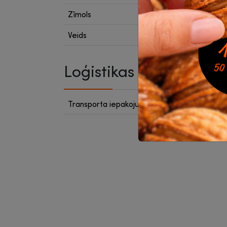
Zīmols
Kores
Veids
Korekc
Loģistikas dati
Transporta iepakojumā
10