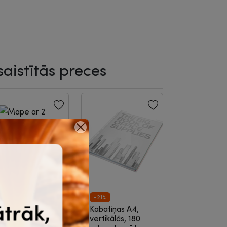
saistītās preces
-23%
ape ar 2 riņķiem
-21%
=16 mm, A4,
Kabatiņas A4,
artona, melna,
vertikālās, 180
5 mm, Multi-s
|