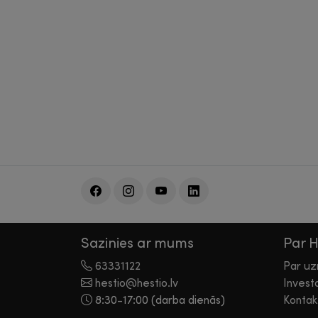
Sazinies ar mums
Par 
63331122
Par u
hestio@hestio.lv
Invest
8:30-17:00 (darba dienās)
Kontak